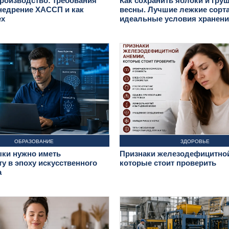
роизводство: требования
Как сохранить яблоки и гру
недрение ХАССП и как
весны. Лучшие лежкие сорта
ех
идеальные условия хранен
ОБРАЗОВАНИЕ
ЗДОРОВЬЕ
ыки нужно иметь
Признаки железодефицитной
у в эпоху искусственного
которые стоит проверить
а