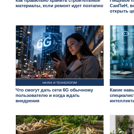
Как правильно хранить строительные
Пищевое п
материалы, если ремонт идет поэтапно
СанПиН, в
открыть ц
НАУКА И ТЕХНОЛОГИИ
Что смогут дать сети 6G обычному
Какие нав
пользователю и когда ждать
специалист
внедрения
интеллект