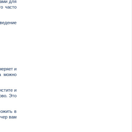
тами для
то часто
зведение
меряет и
а можно
истите и
ово. Это
ложить в
ечер вам