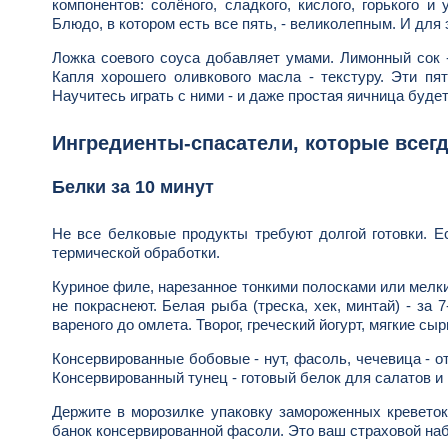
компонентов: солёного, сладкого, кислого, горького 
Блюдо, в котором есть все пять, - великолепным. И для 
Ложка соевого соуса добавляет умами. Лимонный сок -
Капля хорошего оливкового масла - текстуру. Эти пя
Научитесь играть с ними - и даже простая яичница буд
Ингредиенты-спасатели, которые всегд
Белки за 10 минут
Не все белковые продукты требуют долгой готовки. Ес
термической обработки.
Куриное филе, нарезанное тонкими полосками или мелким
не покраснеют. Белая рыба (треска, хек, минтай) - за
вареного до омлета. Творог, греческий йогурт, мягкие сы
Консервированные бобовые - нут, фасоль, чечевица - о
Консервированный тунец - готовый белок для салатов и п
Держите в морозилке упаковку замороженных креветок,
банок консервированной фасоли. Это ваш страховой набо