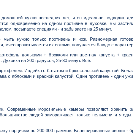
ой домашней кухни последних лет, и он идеально подходит д
вятся одновременно на одном противне в духовке. Вы застил
аслом, посыпаете специями - и забываете на 25 минут.
 мыть нужно только противень и нож. Равномерная готовк
я, мясо пропитывается их соками, получается блюдо с характе
артофель дольками + брокколи или цветная капуста + красн
 Духовка на 200 градусов, 25-30 минут. Всё.
ртофелем. Индейка с бататом и брюссельской капустой. Бела
ва с яблоками и красной капустой. Один противень - один ужи
ник. Современные морозильные камеры позволяют хранить за
 большинство людей замораживает только пельмени и ягоды.
розку порциями по 200-300 граммов. Бланшированные овощи - б