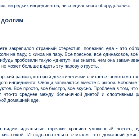
ния, ни редких ингредиентов, ни специального оборудования.
 долгим
ете закрепился странный стереотип: полезная еда - это обя
оли на пару, с киноа на пару. Всё пресное, всё одинаковое, всё
нибудь пробовали такую «диету», вы знаете, чем она заканчива
 не может больше видеть эту паровую грусть.
орский рацион, который десятилетиями считается золотым ста
дого ингредиента. Овощи запекаются вместе с рыбой. Бобовые
ктов. Всё просто, всё быстро, всё вкусно. Проблема в том, что
т что-то среднее между больничной диетой и спортивным р
чной домашней еде.
 видим идеальные тарелки: красиво уложенный лосось, и
й кисточкой. И подсознательно считаем, что домашний ужин