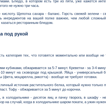
и умами. Блюдо, в котором есть три из пяти, уже кажется инт
этого не нужно три часа.
 кислоту. Щепотка сахара - баланс. Горсть свежей зелени - с
ть ингредиентов на вашей полке важнее, чем любой сложный
ет казаться ресторанным блюдом.
а под рукой
ть категория тех, что готовятся моментально или вообще не
и кубиками, обжаривается за 5-7 минут. Креветки - за 3-4 мину
 7-10 минут на сковороде под крышкой. Яйца - универсальный б
ры (фета, моцарелла, рикотта) - вообще не требуют готовки.
тличный источник растительного белка, который нужно только п
аст. Тофу - обжаривается за 5 минут до корочки.
 в холодильнике - десяток яиц и пачку творога, в шкафу - н
р на случай, когда в холодильнике шаром покати, а ужин нужен