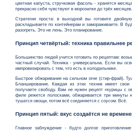
цветная капуста, стручковая фасоль - хранятся месяц
прекрасно себя чувствуют в морозилке до трёх месяцев
Стратегия проста: в выходной вы готовите двойную
раскладываете по контейнерам и замораживаете. В буд
разогреть. Это не лень. Это планирование.
Принцип четвёртый: техника правильнее р
Большинство людей учится готовить по рецептам: возьми 
частный случай. Техника - универсальна. Если вы ос
импровизировать с тем, что есть в холодильнике.
Быстрое обжаривание на сильном огне (стир-фрай). Ту
Бланширование. Каждая из этих техник имеет свои 
получаете свободу. Вам не нужен рецепт «курицы с о
филе режется полосками, обжаривается три минуты н
тушатся овощи, потом всё соединяется с соусом. Всё.
Принцип пятый: вкус создаётся не времене
Главное заблуждение - будто долгое приготовлени