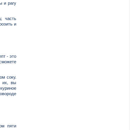
ы и рагу
, часть
розить и
пт - это
 сможете
ом соку.
 их, вы
 куриное
ковороде
ом пяти