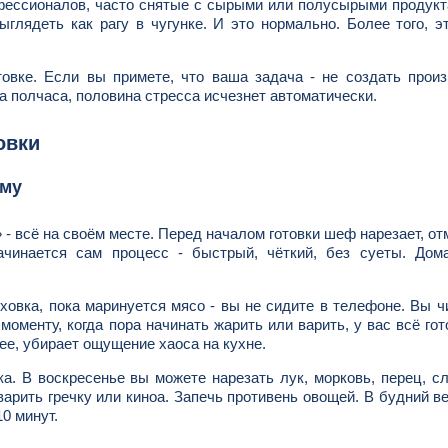
офессионалов, часто снятые с сырыми или полусырыми продук
лядеть как рагу в чугунке. И это нормально. Более того, э
овке. Если вы примете, что ваша задача - не создать прои
а полчаса, половина стресса исчезнет автоматически.
овки
ему
- всё на своём месте. Перед началом готовки шеф нарезает, от
ачинается сам процесс - быстрый, чёткий, без суеты. Дом
уховка, пока маринуется мясо - вы не сидите в телефоне. Вы ч
моменту, когда пора начинать жарить или варить, у вас всё гот
нее, убирает ощущение хаоса на кухне.
ка. В воскресенье вы можете нарезать лук, морковь, перец, с
варить гречку или киноа. Запечь противень овощей. В будний в
10 минут.