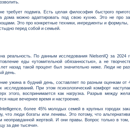
озволить.
не требует подвига. Есть целая философия быстрого пригот
 а дома можно адаптировать под свою кухню. Это не про за
вощами. Это про конкретные техники, ингредиенты и формулы,
 стыдно перед собой и семьей.
на реальность. По данным исследования NielsenIQ за 2024 
отовление еды «утомительной обязанностью», а не творчест
лет назад такой процент был значительно ниже. Люди не ра
ый день.
ение ужина в будний день, составляет по разным оценкам от 
исследований. При этом психологический комфорт наступает
верх этого, воспринимается как нагрузка. Разрыв между же
тся наше вечернее время и настроение.
ntelligence, более 45% молодых семей в крупных городах за
у, что люди богаты или ленивы. Это потому, что альтернатива
м неоправданной жертвой. И они правы. Вопрос только в том,
цу за две тысячи».