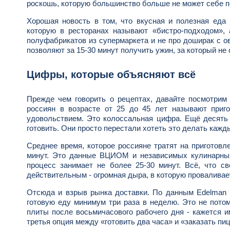
роскошь, которую большинство больше не может себе п
Хорошая новость в том, что вкусная и полезная еда 
которую в ресторанах называют «бистро-подходом»,
полуфабрикатов из супермаркета и не про доширак с о
позволяют за 15-30 минут получить ужин, за который не
Цифры, которые объясняют всё
Прежде чем говорить о рецептах, давайте посмотрим 
россиян в возрасте от 25 до 45 лет называют приг
удовольствием. Это колоссальная цифра. Ещё десять 
готовить. Они просто перестали хотеть это делать кажд
Среднее время, которое россияне тратят на приготовл
минут. Это данные ВЦИОМ и независимых кулинарных 
процесс занимает не более 25-30 минут. Всё, что с
действительным - огромная дыра, в которую проваливае
Отсюда и взрыв рынка доставки. По данным Edelman I
готовую еду минимум три раза в неделю. Это не потом
плиты после восьмичасового рабочего дня - кажется и
третья опция между «готовить два часа» и «заказать пиц