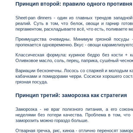
Принцип второй: правило одного противня
Sheet-pan dinners - один из главных трендов западн
реалий. Суть в том, что белок, овощи и гарнир гото
пергаментом, раскладываете всё, что есть, поливаете м
Преимущества очевидны. Минимум грязной посуды -
пропекается одновременно. Вкус - овощи карамелизуютс
Классическая формула: куриное бедро без кости + к
Оливковое масло, соль, перец, паприка, сушёный чеснок.
Вариации бесконечны. Лосось со спаржей и молодым ка
кабачками и помидорами черри. Сосиски хорошего соста
грязная посуда.
Принцип третий: заморозка как стратегия
Заморозка - не враг полезного питания, а его союз
неделями без потери качества. Проблема в том, что
заморозить можно гораздо больше.
Отварная гречка, рис, киноа - отлично переносят замо