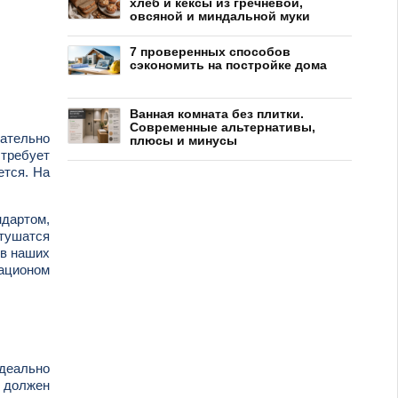
хлеб и кексы из гречневой,
овсяной и миндальной муки
7 проверенных способов
сэкономить на постройке дома
Ванная комната без плитки.
Современные альтернативы,
зательно
плюсы и минусы
 требует
ется. На
ндартом,
 тушатся
 в наших
ационом
деально
 должен