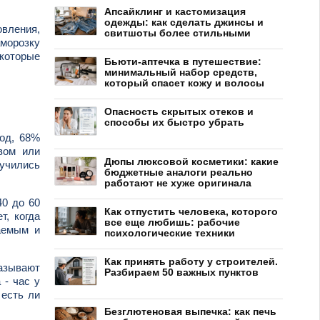
Апсайклинг и кастомизация
одежды: как сделать джинсы и
овления,
свитшоты более стильными
морозку
 которые
Бьюти-аптечка в путешествие:
минимальный набор средств,
который спасет кожу и волосы
Опасность скрытых отеков и
способы их быстро убрать
год, 68%
вом или
Дюпы люксовой косметики: какие
зучились
бюджетные аналоги реально
работают не хуже оригинала
40 до 60
Как отпустить человека, которого
, когда
все еще любишь: рабочие
лаемым и
психологические техники
Как принять работу у строителей.
казывают
Разбираем 50 важных пунктов
 - час у
 есть ли
Безглютеновая выпечка: как печь