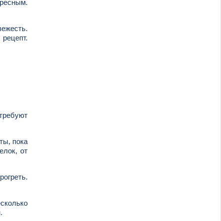
ересным.
вежесть.
 рецепт.
 требуют
ты, пока
елок, от
рогреть.
есколько
.