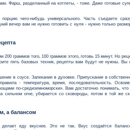
ами. Фарш, разделанный на котлеты, - тоже. Даже готовые суп
.
 порцию чего-нибудь универсального. Часть съедаете сразу
ний вечер вам не нужно готовить с нуля - нужно только размо
ецепта
200 граммов того, 100 граммов этого, готовь 15 минут. Но реце
воите пять базовых техник, рецепты вам будут не нужны. Вы
шение в соусе. Запекание в духовке. Припускание в собственн
правила - температура, время, последовательность. Освоив
вощами по-средиземноморски». Вам достаточно понимать, что
а сильном огне, убирается со сковороды, потом в той же с
м, а балансом
е делает еду вкуснее. Это не так. Вкус создаётся баланс