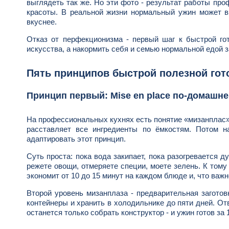
выглядеть так же. Но эти фото - результат работы пр
красоты. В реальной жизни нормальный ужин может выг
вкуснее.
Отказ от перфекционизма - первый шаг к быстрой гот
искусства, а накормить себя и семью нормальной едой з
Пять принципов быстрой полезной гот
Принцип первый: Mise en place по-домашн
На профессиональных кухнях есть понятие «мизанплас» 
расставляет все ингредиенты по ёмкостям. Потом н
адаптировать этот принцип.
Суть проста: пока вода закипает, пока разогревается д
режете овощи, отмеряете специи, моете зелень. К тому 
экономит от 10 до 15 минут на каждом блюде и, что важ
Второй уровень мизанплаза - предварительная заготов
контейнеры и хранить в холодильнике до пяти дней. От
останется только собрать конструктор - и ужин готов за 