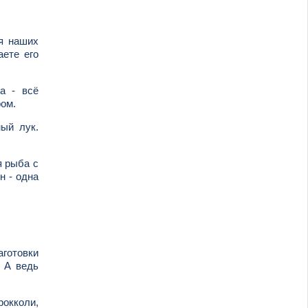
ля наших
аете его
а - всё
ром.
ый лук.
я рыба с
н - одна
готовки
 А ведь
рокколи,