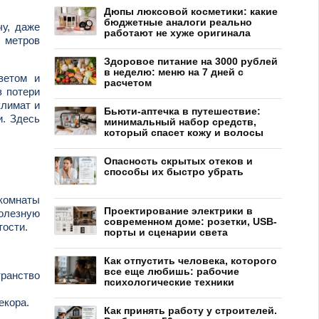
Дюпы люксовой косметики: какие
бюджетные аналоги реально
чу, даже
работают не хуже оригинала
х метров
Здоровое питание на 3000 рублей
в неделю: меню на 7 дней с
ветом и
расчетом
з потери
климат и
Бьюти-аптечка в путешествие:
и. Здесь
минимальный набор средств,
который спасет кожу и волосы
Опасность скрытых отеков и
способы их быстро убрать
 комнаты
Проектирование электрики в
полезную
современном доме: розетки, USB-
тости.
порты и сценарии света
Как отпустить человека, которого
все еще любишь: рабочие
ранство
психологические техники
екора.
Как принять работу у строителей.