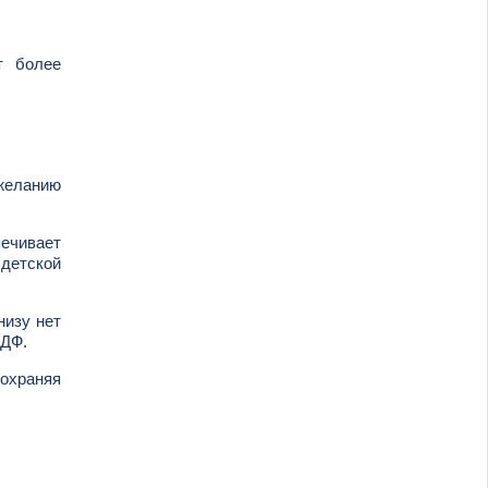
т более
желанию
печивает
 детской
низу нет
МДФ.
сохраняя