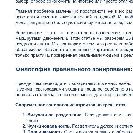
выбор, способ сэкономить на ипотеке или просто этап ж
Главная проблема маленьких пространств не в их разм
просторная комната кажется тесной кладовкой. И нао
может ощущаться более уютной и функциональной, чем
Зонирование - это не обязательно возведение стен
маршрутами движения. В этой статье мы разберем 15 к
воздуха и света. Мы поговорим о том, что реально раб
образ жизни. Забудьте о глянцевых картинках с запад
только практика, проверенная реальными людьми в реа
Философия правильного зонирования:
Прежде чем переходить к конкретным приемам, важно 
глухими перегородками уходит в прошлое, особенно в н
площадь (толщина стены плюс место для открывания две
Современное зонирование строится на трех китах:
Визуальное разделение.
Глаз должен считыват
едино.
Функциональность.
Разделитель должен нести по
Проницаемость.
Свет и воздух должны свободно 