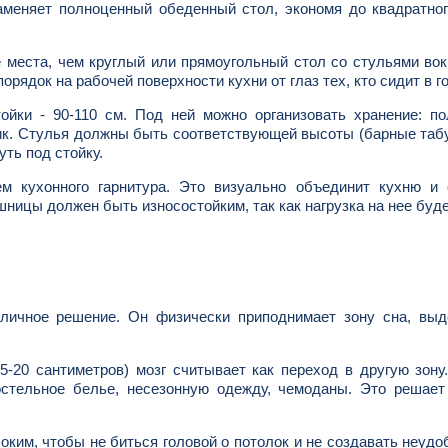
заменяет полноценный обеденный стол, экономя до квадратно
места, чем круглый или прямоугольный стол со стульями вок
рядок на рабочей поверхности кухни от глаз тех, кто сидит в г
йки - 90-110 см. Под ней можно организовать хранение: по
ик. Стулья должны быть соответствующей высоты (барные таб
ть под стойку.
 кухонного гарнитура. Это визуально объединит кухню и 
ницы должен быть износостойким, так как нагрузка на нее буд
тличное решение. Он физически приподнимает зону сна, выд
5-20 сантиметров) мозг считывает как переход в другую зону
стельное белье, несезонную одежду, чемоданы. Это решает
им, чтобы не биться головой о потолок и не создавать неудо