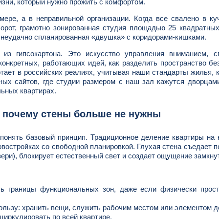
изни, который нужно прожить с комфортом.
ере, а в неправильной организации. Когда все свалено в ку
борот, грамотно зонированная студия площадью 25 квадратны
 неудачно спланированная «двушка» с коридорами-кишками.
 из гипсокартона. Это искусство управления вниманием, с
онкретных, работающих идей, как разделить пространство бе
отает в российских реалиях, учитывая наши стандарты жилья, 
ных сайтов, где студии размером с наш зал кажутся дворцам
льных квартирах.
 почему стены больше не нужны
понять базовый принцип. Традиционное деление квартиры на
овостройках со свободной планировкой. Глухая стена съедает 
ри), блокирует естественный свет и создает ощущение замкну
ь границы функциональных зон, даже если физически прост
льзу: хранить вещи, служить рабочим местом или элементом д
циркулировать по всей квартире.