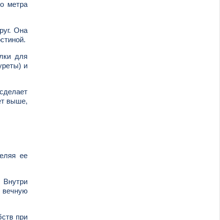
го метра
руг. Она
остиной.
лки для
уреты) и
сделает
ет выше,
еляя ее
. Внутри
 вечную
бств при