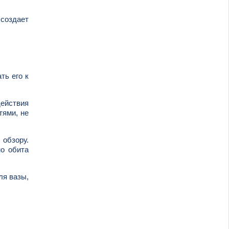
создает
ть его к
действия
тями, не
 обзору.
но обита
ля вазы,