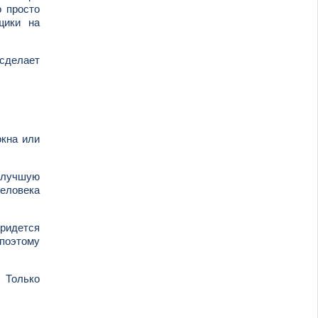
о просто
щики на
 сделает
окна или
е лучшую
еловека
придется
поэтому
 Только