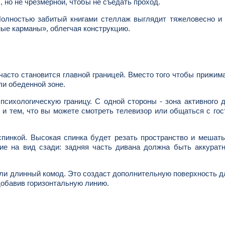
, но не чрезмерной, чтобы не съедать проход.
олностью забитый книгами стеллаж выглядит тяжеловесно и 
ые карманы», облегчая конструкцию.
часто становится главной границей. Вместо того чтобы прижима
или обеденной зоне.
сихологическую границу. С одной стороны - зона активного 
ще и тем, что вы можете смотреть телевизор или общаться с гос
инкой. Высокая спинка будет резать пространство и мешать
ие на вид сзади: задняя часть дивана должна быть аккурат
или длинный комод. Это создаст дополнительную поверхность д
добавив горизонтальную линию.