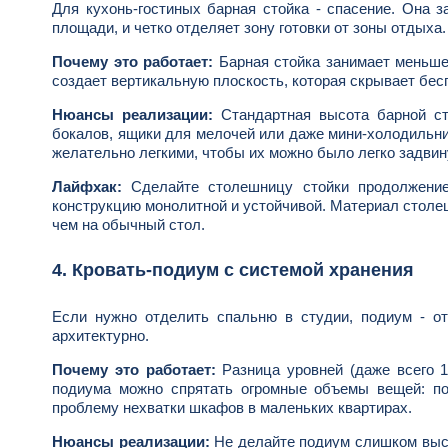
Для кухонь-гостиных барная стойка - спасение. Она 
площади, и четко отделяет зону готовки от зоны отдыха.
Почему это работает:
Барная стойка занимает меньше 
создает вертикальную плоскость, которая скрывает беспо
Нюансы реализации:
Стандартная высота барной сто
бокалов, ящики для мелочей или даже мини-холодильн
желательно легкими, чтобы их можно было легко задвину
Лайфхак:
Сделайте столешницу стойки продолжением
конструкцию монолитной и устойчивой. Материал столеш
чем на обычный стол.
4. Кровать-подиум с системой хранения
Если нужно отделить спальню в студии, подиум - о
архитектурно.
Почему это работает:
Разница уровней (даже всего 1
подиума можно спрятать огромные объемы вещей: по
проблему нехватки шкафов в маленьких квартирах.
Нюансы реализации:
Не делайте подиум слишком высок