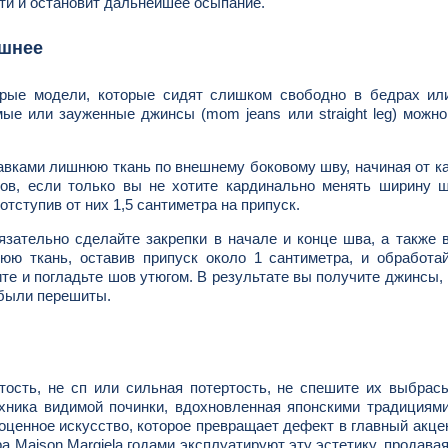
ити и остановит дальнейшее осыпание.
ишнее
арые модели, которые сидят слишком свободно в бедрах ил
ые или зауженные джинсы (mom jeans или straight leg) можно
авками лишнюю ткань по внешнему боковому шву, начиная от к
шов, если только вы не хотите кардинально менять ширину 
тступив от них 1,5 сантиметра на припуск.
зательно сделайте закрепки в начале и конце шва, а также 
юю ткань, оставив припуск около 1 сантиметра, и обработа
ите и погладьте шов утюгом. В результате вы получите джинсы,
и были перешиты.
ость, не сп или сильная потертость, не спешите их выбрас
хника видимой починки, вдохновленная японскими традициям
ноценное искусство, которое превращает дефект в главный акце
а Maison Margiela годами эксплуатируют эту эстетику, продава