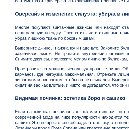
сантиметра от края среза. Это зафиксирует основные н
Оверсайз и изменение силуэта: убираем л
Многие покупают винтажные джинсы или находят ст
неактуальную посадку. Превратить их в стильные прям
убрав лишнюю ткань по боковым швам.
Выверните джинсы наизнанку и наденьте. Заколите бул
заканчивая низом. Не трогайте внутренний шаговый 
Снимите джинсы, проложите мелом линию по булавкам, о
Прострочите на машине, используя прочные нитки. Обя
карманов, где нагрузка максимальная. Отрежьте лишн
зигзагом или оверлоком, чтобы он не осыпался. Выверн
сидят на вас как влитые, и никто не догадается, что он
Видимая починка: эстетика боро и сашико
Если на джинсах появилась дырка или сильная потерт
современной моде на пике популярности находится те
сашико. Это не просто способ заделать дырку, это пол
Дизайнеры вроде Грэга Лорена или креативные директор