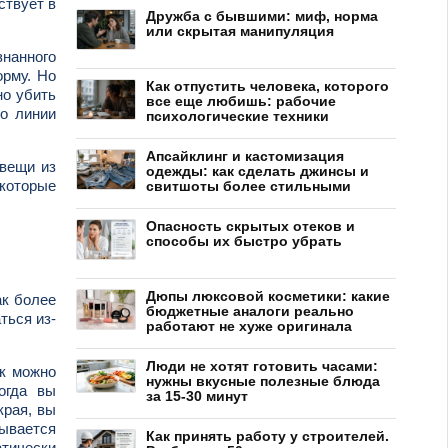
ствует в
Дружба с бывшими: миф, норма
или скрытая манипуляция
нанного
орму. Но
Как отпустить человека, которого
но убить
все еще любишь: рабочие
по линии
психологические техники
Апсайклинг и кастомизация
 вещи из
одежды: как сделать джинсы и
 которые
свитшоты более стильными
Опасность скрытых отеков и
способы их быстро убрать
Дюпы люксовой косметики: какие
ак более
бюджетные аналоги реально
ться из-
работают не хуже оригинала
Люди не хотят готовить часами:
ак можно
нужны вкусные полезные блюда
огда вы
за 15-30 минут
края, вы
ывается
Как принять работу у строителей.
тически