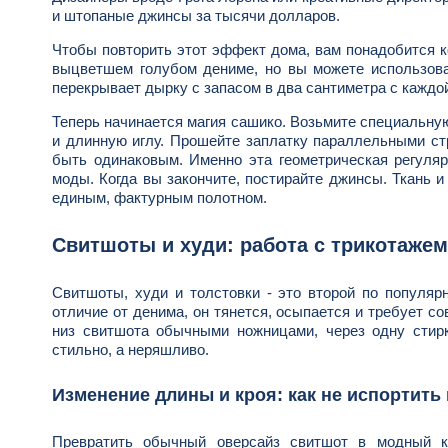
и штопаные джинсы за тысячи долларов.
Чтобы повторить этот эффект дома, вам понадобится ко
выцветшем голубом дениме, но вы можете использоват
перекрывает дырку с запасом в два сантиметра с каждо
Теперь начинается магия сашико. Возьмите специальную
и длинную иглу. Прошейте заплатку параллельными ст
быть одинаковым. Именно эта геометрическая регуляр
моды. Когда вы закончите, постирайте джинсы. Ткань и 
единым, фактурным полотном.
Свитшоты и худи: работа с трикотажем
Свитшоты, худи и толстовки - это второй по популяр
отличие от денима, он тянется, осыпается и требует с
низ свитшота обычными ножницами, через одну стирк
стильно, а неряшливо.
Изменение длины и кроя: как не испортить
Превратить обычный оверсайз свитшот в модный кр