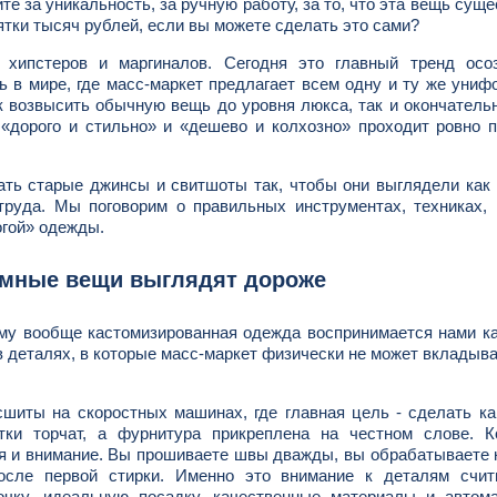
те за уникальность, за ручную работу, за то, что эта вещь суще
тки тысяч рублей, если вы можете сделать это сами?
 хипстеров и маргиналов. Сегодня это главный тренд осоз
 в мире, где масс-маркет предлагает всем одну и ту же униф
к возвысить обычную вещь до уровня люкса, так и окончатель
 «дорого и стильно» и «дешево и колхозно» проходит ровно 
ать старые джинсы и свитшоты так, чтобы они выглядели как
 труда. Мы поговорим о правильных инструментах, техниках,
огой» одежды.
омные вещи выглядят дороже
ему вообще кастомизированная одежда воспринимается нами к
 в деталях, в которые масс-маркет физически не может вкладыва
сшиты на скоростных машинах, где главная цель - сделать к
ки торчат, а фурнитура прикреплена на честном слове. К
я и внимание. Вы прошиваете швы дважды, вы обрабатываете 
после первой стирки. Именно это внимание к деталям счит
очку, идеальную посадку, качественные материалы и автома