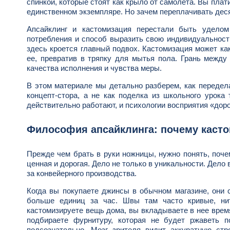
спинкой, которые стоят как крыло от самолета. Вы плати
единственном экземпляре. Но зачем переплачивать деся
Апсайклинг и кастомизация перестали быть уделом
потребления и способ выразить свою индивидуальность
здесь кроется главный подвох. Кастомизация может ка
ее, превратив в тряпку для мытья пола. Грань между
качества исполнения и чувства меры.
В этом материале мы детально разберем, как передел
концепт-стора, а не как поделка из школьного урока
действительно работают, и психологии восприятия «дор
Философия апсайклинга: почему каст
Прежде чем брать в руки ножницы, нужно понять, поч
ценная и дорогая. Дело не только в уникальности. Дело
за конвейерного производства.
Когда вы покупаете джинсы в обычном магазине, они 
больше единиц за час. Швы там часто кривые, нит
кастомизируете вещь дома, вы вкладываете в нее врем
подбираете фурнитуру, которая не будет ржаветь 
подсознательно. Мозг зрителя видит аккуратную стр