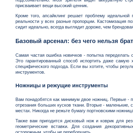
присваивает вещи высокий ценник.
Кроме того, апсайклинг решает проблему идеальной
реальности у всех разные пропорции. Кастомизация по
сидит идеально, всегда выглядит дороже, чем брендова
Базовый арсенал: без чего нельзя бра
Самая частая ошибка новичков - попытка переделать 
Это гарантированный способ испортить даже самую 
специфического подхода. Если вы хотите, чтобы резул
инструментов.
Ножницы и режущие инструменты
Вам понадобятся как минимум двое ножниц. Первые - п
отрезания больших кусков ткани. Вторые - маленькие, 
местах. Никогда не режьте бумагу портновскими ножница
Также вам пригодится дисковый нож и коврик для рез
геометрические вставки. Для создания декоративн
осторожным, чтобы не переборщить.