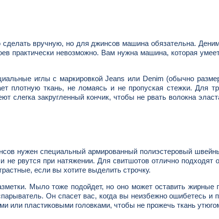
 сделать вручную, но для джинсов машина обязательна. Деним
лоев практически невозможно. Вам нужна машина, которая умее
циальные иглы с маркировкой Jeans или Denim (обычно разме
ет плотную ткань, не ломаясь и не пропуская стежки. Для т
еют слегка закругленный кончик, чтобы не рвать волокна эласт
инсов нужен специальный армированный полиэстеровый швейн
е и не рвутся при натяжении. Для свитшотов отлично подходят
нтрастные, если вы хотите выделить строчку.
зметки. Мыло тоже подойдет, но оно может оставить жирные 
спарыватель. Он спасет вас, когда вы неизбежно ошибетесь и 
ми или пластиковыми головками, чтобы не прожечь ткань утюго