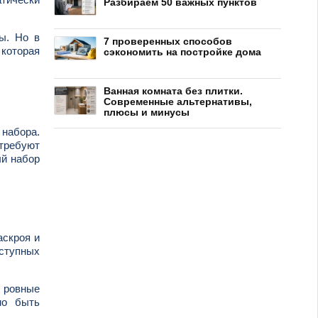
Разбираем 50 важных пунктов
ы. Но в
7 проверенных способов
 которая
сэкономить на постройке дома
Ванная комната без плитки.
Современные альтернативы,
плюсы и минусы
 набора.
требуют
ый набор
аскроя и
оступных
ь ровные
но быть