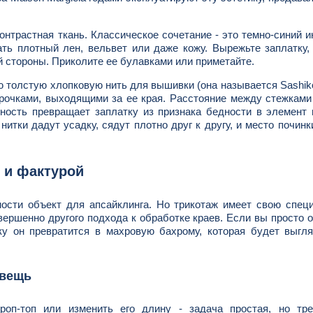
нтрастная ткань. Классическое сочетание - это темно-синий и
ь плотный лен, вельвет или даже кожу. Вырежьте заплатку,
й стороны. Приколите ее булавками или приметайте.
 толстую хлопковую нить для вышивки (она называется Sashiko
рочками, выходящими за ее края. Расстояние между стежкам
ность превращает заплатку из признака бедности в элемент
нитки дадут усадку, сядут плотно друг к другу, и место починк
 и фактурой
ности объект для апсайклинга. Но трикотаж имеет свою спец
овершенно другого подхода к обработке краев. Если вы просто 
у он превратится в махровую бахрому, которая будет выгля
 вещь
оп-топ или изменить его длину - задача простая, но тр