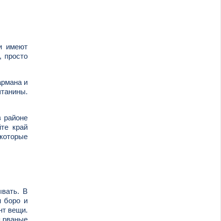
и имеют
, просто
армана и
штанины.
в районе
йте край
 которые
ывать. В
и боро и
нт вещи.
я рваные