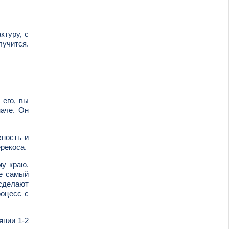
ктуру, с
лучится.
 его, вы
аче. Он
хность и
ерекоса.
му краю.
те самый
 сделают
роцесс с
янии 1-2