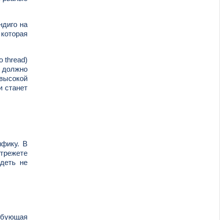
ндиго на
 которая
 thread)
и должно
 высокой
и станет
ифику. В
отрежете
деть не
ебующая