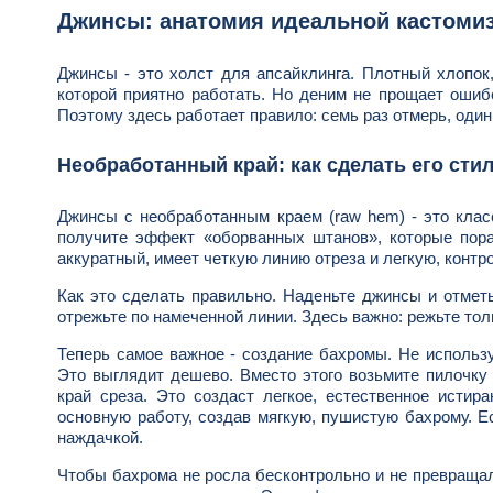
Джинсы: анатомия идеальной кастоми
Джинсы - это холст для апсайклинга. Плотный хлопок,
которой приятно работать. Но деним не прощает ошибо
Поэтому здесь работает правило: семь раз отмерь, один
Необработанный край: как сделать его ст
Джинсы с необработанным краем (raw hem) - это класс
получите эффект «оборванных штанов», которые пора
аккуратный, имеет четкую линию отреза и легкую, конт
Как это сделать правильно. Наденьте джинсы и отмет
отрежьте по намеченной линии. Здесь важно: режьте тол
Теперь самое важное - создание бахромы. Не использу
Это выглядит дешево. Вместо этого возьмите пилочку
край среза. Это создаст легкое, естественное исти
основную работу, создав мягкую, пушистую бахрому. Е
наждачкой.
Чтобы бахрома не росла бесконтрольно и не превращал