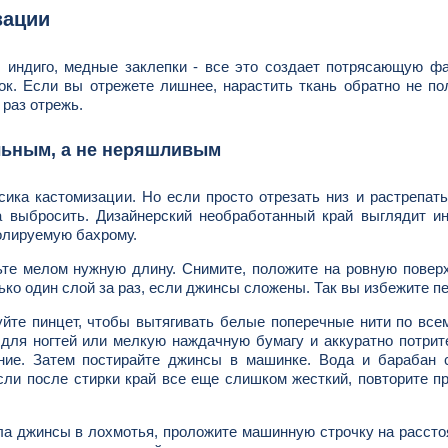
зации
 индиго, медные заклепки - все это создает потрясающую фа
к. Если вы отрежете лишнее, нарастить ткань обратно не по
 раз отрежь.
ильным, а не неряшливым
ика кастомизации. Но если просто отрезать низ и растрепать
 выбросить. Дизайнерский необработанный край выглядит ин
ролируемую бахрому.
ьте мелом нужную длину. Снимите, положите на ровную повер
ько один слой за раз, если джинсы сложены. Так вы избежите п
йте пинцет, чтобы вытягивать белые поперечные нити по все
 для ногтей или мелкую наждачную бумагу и аккуратно потри
рание. Затем постирайте джинсы в машинке. Вода и барабан
сли после стирки край все еще слишком жесткий, повторите п
а джинсы в лохмотья, проложите машинную строчку на рассто