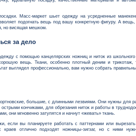
 посадки. Масс-маркет шьет одежду на усредненные манекен
зволяет подогнать вещь под вашу конкретную фигуру. А вещь,
я, но висящая мешком.
ться за дело
одежду с помощью канцелярских ножниц и ниток из школьного
хорошую вещь. Ткани, особенно плотный деним и трикотаж, 
ьтат выглядел профессионально, вам нужно собрать правильн
ортновские, большие, с длинными лезвиями. Они нужны для р
с острыми кончиками, для обрезания ниток и работы в труднод
ми, они мгновенно затупятся и начнут «жевать» ткань.
ки, если вы планируете работать с паттернами или вырезат
ых краев отлично подходят ножницы-зигзаг, но с ними нуж