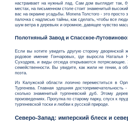
настраивает на нужный лад. Сам дом выглядит так, 
местах, на письменном столе стоит знаменитый высокий
вас на окраине усадьбы. Могила Толстого - это просто 
палочка с надписью тайны, как сделать, чтобы все люди
шум ветра в деревьях и огромное, давящее чувство мас
Полотняный Завод и Спасское-Лутовиново
Если вы хотите увидеть другую сторону дворянской ж
родовое имение Гончаровых, где выросла Наталья 
Суходрев, и виды отсюда открываются потрясающие. 
семейственности. Вы увидите, как жили не гении, а о
поэта.
Из Калужской области логично переместиться в Орл
Тургенева. Главная здешняя достопримечательность -
сколько знаменитый тургеневский дуб. Этому дере
произведениях. Прогулка по старому парку, спуск к пру
тургеневской тоски и любви к русской природе.
Северо-Запад: имперский блеск и севе