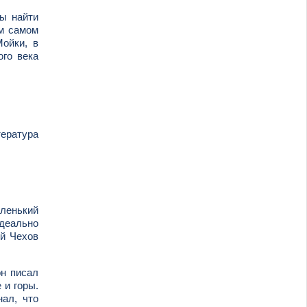
бы найти
ом самом
ойки, в
ого века
тература
аленький
деально
ый Чехов
он писал
 и горы.
нал, что