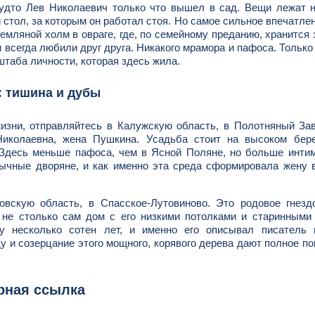
будто Лев Николаевич только что вышел в сад. Вещи лежат 
 стол, за которым он работал стоя. Но самое сильное впечатле
земляной холм в овраге, где, по семейному преданию, хранится
 всегда любили друг друга. Никакого мрамора и пафоса. Только
штаба личности, которая здесь жила.
: тишина и дубы
изни, отправляйтесь в Калужскую область, в Полотняный За
Николаевна, жена Пушкина. Усадьба стоит на высоком бере
Здесь меньше пафоса, чем в Ясной Поляне, но больше интим
бычные дворяне, и как именно эта среда сформировала жену 
овскую область, в Спасское-Лутовиново. Это родовое гнезд
 не столько сам дом с его низкими потолками и старинными
ву несколько сотен лет, и именно его описывал писатель 
ду и созерцание этого мощного, корявого дерева дают полное п
рная ссылка