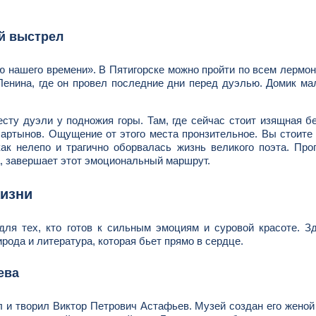
ой выстрел
ю нашего времени». В Пятигорске можно пройти по всем лермо
енина, где он провел последние дни перед дуэлью. Домик ма
сту дуэли у подножия горы. Там, где сейчас стоит изящная б
артынов. Ощущение от этого места пронзительное. Вы стоите
ак нелепо и трагично оборвалась жизнь великого поэта. Про
а, завершает этот эмоциональный маршрут.
жизни
ля тех, кто готов к сильным эмоциям и суровой красоте. З
ирода и литература, которая бьет прямо в сердце.
ева
ил и творил Виктор Петрович Астафьев. Музей создан его жено