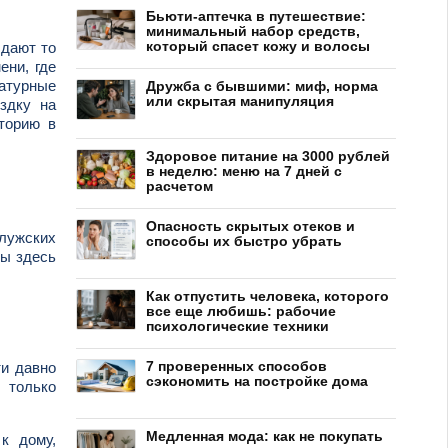
Бьюти-аптечка в путешествие:
минимальный набор средств,
который спасет кожу и волосы
 дают то
ени, где
ратурные
Дружба с бывшими: миф, норма
или скрытая манипуляция
здку на
торию в
Здоровое питание на 3000 рублей
в неделю: меню на 7 дней с
расчетом
Опасность скрытых отеков и
алужских
способы их быстро убрать
ты здесь
Как отпустить человека, которого
все еще любишь: рабочие
психологические техники
7 проверенных способов
ти давно
сэкономить на постройке дома
 только
Медленная мода: как не покупать
к дому,