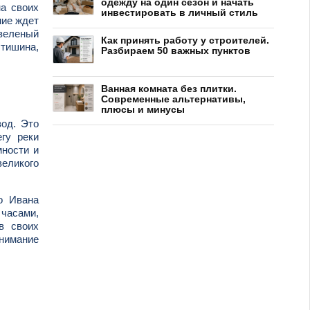
одежду на один сезон и начать
на своих
инвестировать в личный стиль
ние ждет
 зеленый
Как принять работу у строителей.
 тишина,
Разбираем 50 важных пунктов
Ванная комната без плитки.
Современные альтернативы,
плюсы и минусы
вод. Это
гу реки
ности и
великого
о Ивана
 часами,
в своих
онимание