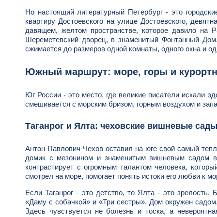
Но настоящий литературный Петербург - это городски
квартиру Достоевского на улице Достоевского, девятн
давящем, желтом пространстве, которое давило на Р
Шереметевский дворец, в знаменитый Фонтанный Дом. 
сжимается до размеров одной комнаты, одного окна и од
Южный маршрут: море, горы и курорт
Юг России - это место, где великие писатели искали з
смешивается с морским бризом, горным воздухом и запа
Таганрог и Ялта: чеховские вишневые сад
Антон Павлович Чехов оставил на юге свой самый тепл
домик с мезонином и знаменитым вишневым садом во 
контрастирует с огромным талантом человека, который
смотрел на море, помогает понять истоки его любви к мо
Если Таганрог - это детство, то Ялта - это зрелость.
«Даму с собачкой» и «Три сестры». Дом окружен садом,
Здесь чувствуется не болезнь и тоска, а невероятна