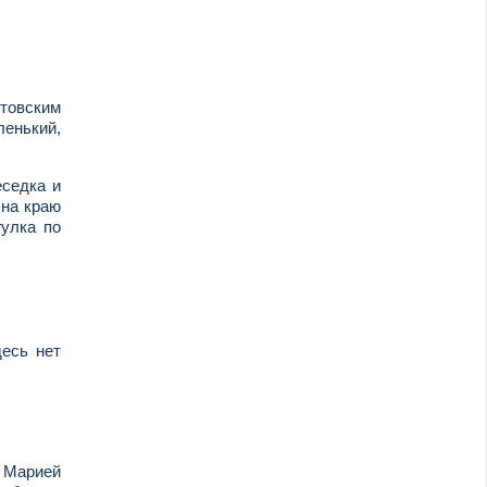
нтовским
ленький,
еседка и
 на краю
гулка по
десь нет
й Марией