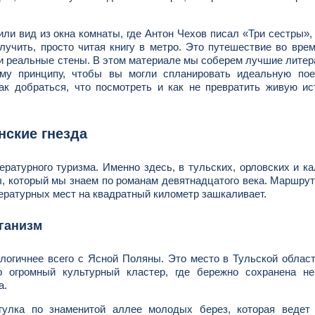
или вид из окна комнаты, где Антон Чехов писал «Три сестры»,
лучить, просто читая книгу в метро. Это путешествие во врем
и реальные стены. В этом материале мы соберем лучшие лите
ому принципу, чтобы вы могли спланировать идеальную пое
к добраться, что посмотреть и как не превратить живую ис
нские гнезда
ературного туризма. Именно здесь, в тульских, орловских и к
, который мы знаем по романам девятнадцатого века. Маршру
тературных мест на квадратный километр зашкаливает.
рганизм
логичнее всего с Ясной Поляны. Это место в Тульской облас
о огромный культурный кластер, где бережно сохранена не
а.
улка по знаменитой аллее молодых берез, которая ведет 