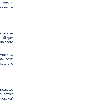
и земля,
ражено в
ехать не
нный дом
на этого
Пушкина,
м поэт.
уквально
трясающе
ов потом
ковской