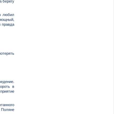
а берегу
ев любил
 мощный,
я правда
потерять
ведение.
ороть в
приятие
нтанного
й Поляне