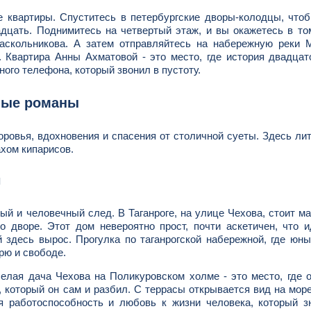
е квартиры. Спуститесь в петербургские дворы-колодцы, что
адцать. Поднимитесь на четвертый этаж, и вы окажетесь в т
аскольникова. А затем отправляйтесь на набережную реки М
Квартира Анны Ахматовой - это место, где история двадцат
ного телефона, который звонил в пустоту.
ные романы
доровья, вдохновения и спасения от столичной суеты. Здесь ли
хом кипарисов.
ы
ый и человечный след. В Таганроге, на улице Чехова, стоит м
дворе. Этот дом невероятно прост, почти аскетичен, что и
 здесь вырос. Прогулка по таганрогской набережной, где юн
рю и свободе.
 Белая дача Чехова на Поликуровском холме - это место, где 
 который он сам и разбил. С террасы открывается вид на море
я работоспособность и любовь к жизни человека, который з