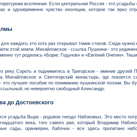
итературная вселенная. Если центральная Россия - это усадьбы 
мах и одновременно чувство изоляции, которое так ярко от
олмы
для каждого, кто хоть раз открывал томик стихов. Сюда нужно 
 ритм этой земли. Михайловское - ссылка Пушкина - это уедине
менно тут родились «Борис Годунов» и «Евгений Онегин». Тиши
з реку Сороть и поднимитесь в Тригорское - имение друзей 
 Михайловское и Святогорский монастырь, где покоится са
- это лучшее пособие по пониманию пушкинской поэзии. Вы б
, ссыльный, но невероятно свободный Александр.
ва до Достоевского
ится усадьба Выра - родовое гнездо Набоковых. Это место по
тнадцатого века, того самого рая, который Владимир Набок
вые сады, оранжереи, бабочки - все здесь пропитано набо