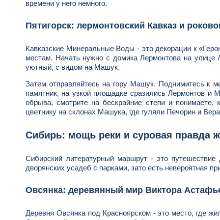
времени у него немного.
Пятигорск: лермонтовский Кавказ и роков
Кавказские Минеральные Воды - это декорации к «Геро
местам. Начать нужно с домика Лермонтова на улице Л
уютный, с видом на Машук.
Затем отправляйтесь на гору Машук. Поднимитесь к ме
памятник, на узкой площадке сразились Лермонтов и М
обрыва, смотрите на бескрайние степи и понимаете, к
цветнику на склонах Машука, где гуляли Печорин и Вер
Сибирь: мощь реки и суровая правда 
Сибирский литературный маршрут - это путешествие д
дворянских усадеб с парками, зато есть невероятная пр
Овсянка: деревянный мир Виктора Астафь
Деревня Овсянка под Красноярском - это место, где ж