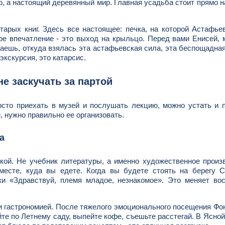
, а настоящий деревянный мир. Главная усадьба стоит прямо н
тарых книг. Здесь все настоящее: печка, на которой Астафь
ное впечатление - это выход на крыльцо. Перед вами Енисей,
аешь, откуда взялась эта астафьевская сила, эта беспощадна
 экскурсия, это катарсис.
е заскучать за партой
сто приехать в музей и послушать лекцию, можно устать и 
 нужно правильно ее организовать.
а
дкой. Не учебник литературы, а именно художественное произ
месте, куда вы едете. Когда вы будете стоять на берегу С
и «Здравствуй, племя младое, незнакомое». Это меняет вос
 и гастрономией. После тяжелого эмоционального посещения Фо
йте по Летнему саду, выпейте кофе, съешьте расстегай. В Ясно