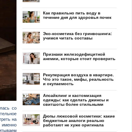
Как правильно пить воду в
течение дня для здоровья почек
Эко-косметика без гринвошинга:
учимся читать составы
Признаки железодефицитной
анемии, которые стоит проверить
Рекуперация воздуха в квартире.
Что это такое, мифы, реальность
и окупаемость
Апсайклинг и кастомизация
одежды: как сделать джинсы и
свитшоты более стильными
лась со
ательное
Дюпы люксовой косметики: какие
треть на
бюджетные аналоги реально
 именно
работают не хуже оригинала
читываем