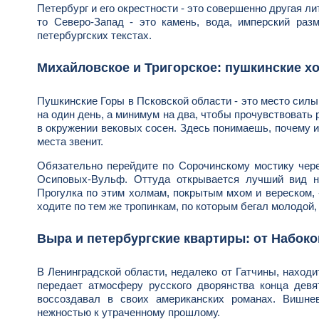
Петербург и его окрестности - это совершенно другая л
то Северо-Запад - это камень, вода, имперский раз
петербургских текстах.
Михайловское и Тригорское: пушкинские х
Пушкинские Горы в Псковской области - это место силы 
на один день, а минимум на два, чтобы прочувствовать
в окружении вековых сосен. Здесь понимаешь, почему и
места звенит.
Обязательно перейдите по Сорочинскому мостику чере
Осиповых-Вульф. Оттуда открывается лучший вид на
Прогулка по этим холмам, покрытым мхом и вереском, 
ходите по тем же тропинкам, по которым бегал молодой
Выра и петербургские квартиры: от Набоко
В Ленинградской области, недалеко от Гатчины, наход
передает атмосферу русского дворянства конца девя
воссоздавал в своих американских романах. Вишне
нежностью к утраченному прошлому.