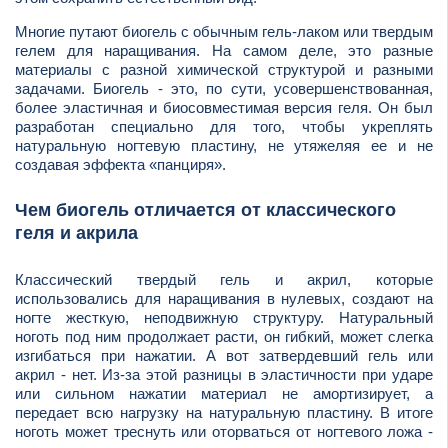
Многие путают биогель с обычным гель-лаком или твердым
гелем для наращивания. На самом деле, это разные
материалы с разной химической структурой и разными
задачами. Биогель - это, по сути, усовершенствованная,
более эластичная и биосовместимая версия геля. Он был
разработан специально для того, чтобы укреплять
натуральную ногтевую пластину, не утяжеляя ее и не
создавая эффекта «панциря».
Чем биогель отличается от классического
геля и акрила
Классический твердый гель и акрил, которые
использовались для наращивания в нулевых, создают на
ногте жесткую, неподвижную структуру. Натуральный
ноготь под ним продолжает расти, он гибкий, может слегка
изгибаться при нажатии. А вот затвердевший гель или
акрил - нет. Из-за этой разницы в эластичности при ударе
или сильном нажатии материал не амортизирует, а
передает всю нагрузку на натуральную пластину. В итоге
ноготь может треснуть или оторваться от ногтевого ложа -