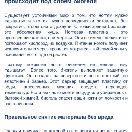
происходит под слоем биогеля
Существует устойчивый миф о том, что ногтям нужно
«дышать» и что их нужно периодически оставлять без
покрытия, чтобы они отдохнули. С точки зрения биологии,
это абсолютная чушь. Ногтевая пластина - это
ороговевшие клетки, они мертвы. Они не имеют легких и не
поглощают кислород из воздуха. Питание ноготь получает
исключительно через кровь, из матрикса - той самой зоны у
основания ногтя, где он растет.
Поэтому покрытие ногтя биогелем не мешает ему
«дышать». Более того, биогель выполняет защитную
функцию. Он создает на поверхности ногтя плотный, но
эластичный барьер. Этот барьер защищает пластину от
воды, агрессивных моющих средств, перепадов
температур. Если вы часто моете посуду или убираетесь с
бытовой химией, биогель спасет ваши ногти от ломкости и
расслаивания.
Правильное снятие материала без вреда
Главная причина, по которой ногти портятся после снятия