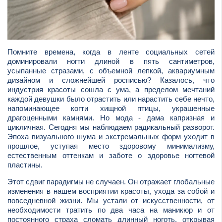
Помните времена, когда в ленте социальных сетей
доминировали ногти длиной в пять сантиметров,
усыпанные стразами, с объемной лепкой, аквариумным
дизайном и сложнейшей росписью? Казалось, что
индустрия красоты сошла с ума, а пределом мечтаний
каждой девушки было отрастить или нарастить себе нечто,
напоминающее когти хищной птицы, украшенные
драгоценными камнями. Но мода - дама капризная и
цикличная. Сегодня мы наблюдаем радикальный разворот.
Эпоха визуального шума и экстремальных форм уходит в
прошлое, уступая место здоровому минимализму,
естественным оттенкам и заботе о здоровье ногтевой
пластины.
Этот сдвиг парадигмы не случаен. Он отражает глобальные
изменения в нашем восприятии красоты, ухода за собой и
повседневной жизни. Мы устали от искусственности, от
необходимости тратить по два часа на маникюр и от
постоянного страха сломать длинный ноготь, открывая