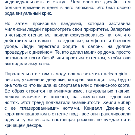
индивидуальность и статус. Чем сложнее дизайн, тем
больше времени и денег в него вложено. Это был своего
рода визуальный крик.
Но затем произошла пандемия, которая заставила
миллионы людей пересмотреть свои приоритеты. Запертые
в четырех стенах, мы начали фокусироваться на том, что
действительно важно - на здоровье, комфорте и базовом
уходе. Люди перестали ходить в салоны на долгие
процедуры с дизайном. Те, кто делал маникюр дома, просто
покрывали ногти базой или простым оттенком, чтобы они
выглядели аккуратно.
Параллельно с этим в моду вошла эстетика «clean girl» -
чистой, ухоженной девушки, которая выглядит так, будто
она только что вышла из спортзала или с теннисного корта.
Ее образ строится на минимализме, натуральных тканях,
легком макияже и, конечно, на аккуратных, здоровых
ногтях. Этот тренд подхватили знаменитости. Хейли Бибер
с ее «глазированными» ногтями, Кендалл Дженнер с
коротким квадратом в оттенке нюд - все они транслировали
одну и ту же мысль: настоящая роскошь не нуждается в
кричащем декоре.