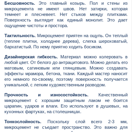
Бесшовность.
Это главный козырь. Пол и стены из
микроцемента не имеют швов. Нет затирки, которая
темнеет и плесневеет. Нет стыков между плитками.
Поверхность выглядит как единый монолит. Это дает
ощущение чистоты и простора.
Тактильность.
Микроцемент приятен на ощупь. Он теплый
(теплее плитки, холоднее дерева), слегка шероховатый,
бархатистый. По нему приятно ходить босиком.
Дизайнерская гибкость.
Материал можно колеровать в
любой цвет. От белого до антрацитового. Можно делать его
матовым, сатиновым или глянцевым. Можно создавать
эффекты мрамора, бетона, ткани. Каждый мастер наносит
его немного по-своему, поэтому поверхность получается
уникальной, с легким художественным разводом.
Прочность и износостойкость.
Качественный
микроцемент с хорошим защитным лаком не боится
царапин, ударов и влаги. Его используют в душевых, на
кухонных фартуках, на столешницах.
Тонкослойность.
Поскольку слой всего 2-3 мм,
микроцемент не съедает пространство. Это важно для