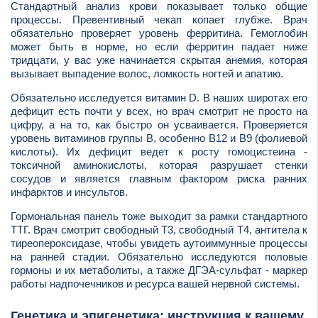
Стандартный анализ крови показывает только общие
процессы. Превентивный чекап копает глубже. Врач
обязательно проверяет уровень ферритина. Гемоглобин
может быть в норме, но если ферритин падает ниже
тридцати, у вас уже начинается скрытая анемия, которая
вызывает выпадение волос, ломкость ногтей и апатию.
Обязательно исследуется витамин D. В наших широтах его
дефицит есть почти у всех, но врач смотрит не просто на
цифру, а на то, как быстро он усваивается. Проверяется
уровень витаминов группы B, особенно B12 и B9 (фолиевой
кислоты). Их дефицит ведет к росту гомоцистеина -
токсичной аминокислоты, которая разрушает стенки
сосудов и является главным фактором риска ранних
инфарктов и инсультов.
Гормональная панель тоже выходит за рамки стандартного
ТТГ. Врач смотрит свободный Т3, свободный Т4, антитела к
тиреопероксидазе, чтобы увидеть аутоиммунные процессы
на ранней стадии. Обязательно исследуются половые
гормоны и их метаболиты, а также ДГЭА-сульфат - маркер
работы надпочечников и ресурса вашей нервной системы.
Генетика и эпигенетика: инструкция к вашему