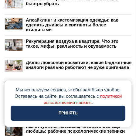
быстро убрать
Апсайклинг и кастомизация одежды: как
сделать джинсы и свитшоты более
стильными
Рекуперация воздуха в квартире. Что это
такое, мифы, реальность и окупаемость
Дюпы люксовой косметики: какие бюджетные
аналоги реально работают не хуже оригинала
Бьюти-аптечка в путешествие: минимальный
набор средств, который спасет кожу и волосы
Мы используем cookies, чтобы вам было удобно.
Оставаясь на сайте, вы соглашаетесь с
политикой
использования cookies
.
Здоровое питание на 3000 рублей в неделю:
меню на 7 дней с расчетом
ПРИНЯТЬ
Как отпустить человека, которого все еще
любишь: рабочие психологические техники