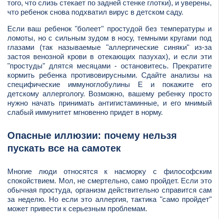
того, что слизь стекает по задней стенке глотки), и уверены,
что ребенок снова подхватил вирус в детском саду.
Если ваш ребенок "болеет" простудой без температуры и
ломоты, но с сильным зудом в носу, темными кругами под
глазами (так называемые "аллергические синяки" из-за
застоя венозной крови в отекающих пазухах), и если эти
"простуды" длятся месяцами - остановитесь. Прекратите
кормить ребенка противовирусными. Сдайте анализы на
специфические иммуноглобулины Е и покажите его
детскому аллергологу. Возможно, вашему ребенку просто
нужно начать принимать антигистаминные, и его мнимый
слабый иммунитет мгновенно придет в норму.
Опасные иллюзии: почему нельзя
пускать все на самотек
Многие люди относятся к насморку с философским
спокойствием. Мол, не смертельно, само пройдет. Если это
обычная простуда, организм действительно справится сам
за неделю. Но если это аллергия, тактика "само пройдет"
может привести к серьезным проблемам.