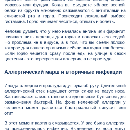
морковь или фундук. Когда вы съедаете яблоко весной,
белки из фрукта мгновенно связываются с антителами на
слизистой рта и горла. Происходит локальный выброс
гистамина. Горло начинает чесаться, отекать и болеть.
Человек думает, что у него началась ангина или фарингит,
начинает пить леденцы для горла и полоскать его содой.
Но проблема не в вирусе, а в том, что вы съели яблоко,
которое для вашего организма сейчас выглядит как береза.
Если горло чешется сразу после еды на улице в сезон
цветения - это перекрестная аллергия, а не простуда.
Аллергический марш и вторичные инфекции
Иногда аллергия и простуда идут рука об руку. Длительный
аллергический отек нарушает отток слизи из пазух носа.
Застоявшаяся слизь становится идеальным бульоном для
размножения бактерий. На фоне нелеченой аллергии у
человека может развиться бактериальный синусит или
отит.
В этот момент картина смазывается. У вас была аллергия,
но присоединилась инфекция. Выделения из носа могут