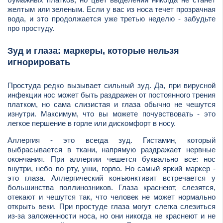
желтым или зеленым. Если у вас из носа течет прозрачная
вода, и это продолжается уже третью неделю - забудьте
про простуду.
Зуд и глаза: маркеры, которые нельзя
игнорировать
Простуда редко вызывает сильный зуд. Да, при вирусной
инфекции нос может быть раздражен от постоянного трения
платком, но сама слизистая и глаза обычно не чешутся
изнутри. Максимум, что вы можете почувствовать - это
легкое першение в горле или дискомфорт в носу.
Аллергия - это всегда зуд. Гистамин, который
выбрасывается в ткани, напрямую раздражает нервные
окончания. При аллергии чешется буквально все: нос
внутри, небо во рту, уши, горло. Но самый яркий маркер -
это глаза. Аллергический конъюнктивит встречается у
большинства поллинозников. Глаза краснеют, слезятся,
отекают и чешутся так, что человек не может нормально
открыть веки. При простуде глаза могут слегка слезиться
из-за заложенности носа, но они никогда не краснеют и не