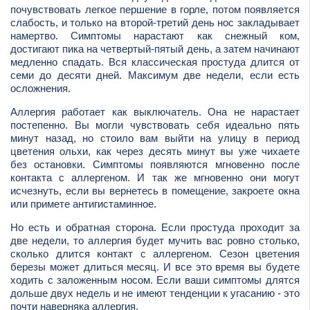
почувствовать легкое першение в горле, потом появляется
слабость, и только на второй-третий день нос закладывает
намертво. Симптомы нарастают как снежный ком,
достигают пика на четвертый-пятый день, а затем начинают
медленно спадать. Вся классическая простуда длится от
семи до десяти дней. Максимум две недели, если есть
осложнения.
Аллергия работает как выключатель. Она не нарастает
постепенно. Вы могли чувствовать себя идеально пять
минут назад, но стоило вам выйти на улицу в период
цветения ольхи, как через десять минут вы уже чихаете
без остановки. Симптомы появляются мгновенно после
контакта с аллергеном. И так же мгновенно они могут
исчезнуть, если вы вернетесь в помещение, закроете окна
или примете антигистаминное.
Но есть и обратная сторона. Если простуда проходит за
две недели, то аллергия будет мучить вас ровно столько,
сколько длится контакт с аллергеном. Сезон цветения
березы может длиться месяц. И все это время вы будете
ходить с заложенным носом. Если ваши симптомы длятся
дольше двух недель и не имеют тенденции к угасанию - это
почти наверняка аллергия.