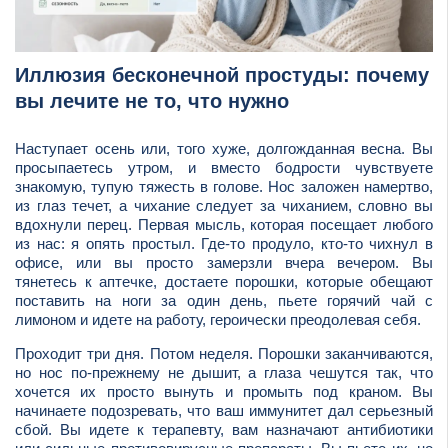
Иллюзия бесконечной простуды: почему
вы лечите не то, что нужно
Наступает осень или, того хуже, долгожданная весна. Вы
просыпаетесь утром, и вместо бодрости чувствуете
знакомую, тупую тяжесть в голове. Нос заложен намертво,
из глаз течет, а чихание следует за чиханием, словно вы
вдохнули перец. Первая мысль, которая посещает любого
из нас: я опять простыл. Где-то продуло, кто-то чихнул в
офисе, или вы просто замерзли вчера вечером. Вы
тянетесь к аптечке, достаете порошки, которые обещают
поставить на ноги за один день, пьете горячий чай с
лимоном и идете на работу, героически преодолевая себя.
Проходит три дня. Потом неделя. Порошки заканчиваются,
но нос по-прежнему не дышит, а глаза чешутся так, что
хочется их просто вынуть и промыть под краном. Вы
начинаете подозревать, что ваш иммунитет дал серьезный
сбой. Вы идете к терапевту, вам назначают антибиотики