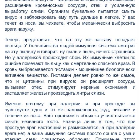
расширение кровеносных сосудов, отек и усиленную
выработку слизи. Организм буквально пытается смыть
вирус и заблокировать ему путь дальше в легкие. У вас
течет из носа, вы чихаете, чтобы механически выбросить
врага наружу.
Теперь представьте, что на эту же заставу попадает
пыльца. У большинства людей иммунная система смотрит
на эту пыльцу и говорит: ну пыль и пыль, ничего страшного.
Но у аллергиков происходит сбой. Их иммунные клетки по
ошибке помечают пыльцу как смертельно опасного врага. В
кровь выбрасывается гистамин - мощнейшее биологически
активное вещество. Гистамин делает ровно то же самое,
что и цитокины при вирусе: он расширяет сосуды,
вызывает отек, стимулирует нервные окончания и
заставляет железы производить литры слизи.
Именно поэтому при аллергии и при простуде вы
чувствуете одно и то же: заложенность, зуд, чихание и
течение из носа. Ваш организм в обоих случаях пытается
смыть незваного гостя. Разница лишь в том, что при
простуде враг настоящий и размножается, а при аллергии
врага нет, а ваша иммунная система просто сошла с ума и
атакует саму слизистую оболочку. Понимание этого