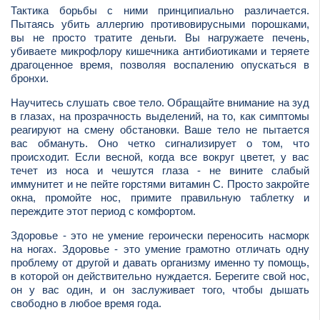
Тактика борьбы с ними принципиально различается.
Пытаясь убить аллергию противовирусными порошками,
вы не просто тратите деньги. Вы нагружаете печень,
убиваете микрофлору кишечника антибиотиками и теряете
драгоценное время, позволяя воспалению опускаться в
бронхи.
Научитесь слушать свое тело. Обращайте внимание на зуд
в глазах, на прозрачность выделений, на то, как симптомы
реагируют на смену обстановки. Ваше тело не пытается
вас обмануть. Оно четко сигнализирует о том, что
происходит. Если весной, когда все вокруг цветет, у вас
течет из носа и чешутся глаза - не вините слабый
иммунитет и не пейте горстями витамин С. Просто закройте
окна, промойте нос, примите правильную таблетку и
переждите этот период с комфортом.
Здоровье - это не умение героически переносить насморк
на ногах. Здоровье - это умение грамотно отличать одну
проблему от другой и давать организму именно ту помощь,
в которой он действительно нуждается. Берегите свой нос,
он у вас один, и он заслуживает того, чтобы дышать
свободно в любое время года.