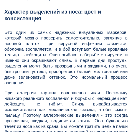
Характер выделений из носа: цвет и
консистенция
Это один из самых надежных визуальных маркеров,
который можно проверить самостоятельно, заглянув в
носовой платок. При вирусной инфекции слизистая
оболочка воспаляется, и в бой вступают белые кровяные
тельца - лейкоциты. Они погибают в борьбе с вирусом, и
именно они окрашивают слизь. В первые дни простуды
выделения могут быть прозрачными и жидкими, но очень
быстро они густеют, приобретают белый, желтоватый или
даже зеленоватый оттенок. Это нормальный процесс
очищения.
При аллергии картина совершенно иная. Поскольку
никакого реального воспаления и борьбы с инфекцией нет,
лейкоциты не гибнут. Слизь вырабатывается
исключительно как механическая смазка, чтобы смыть
пыльцу. Поэтому аллергические выделения - это всегда
прозрачная, жидкая, водянистая слизь. Она буквально
течет из носа как из крана. Вы можете тратить целые пачки
бумажных платков, но цвет выделений никогда не станет