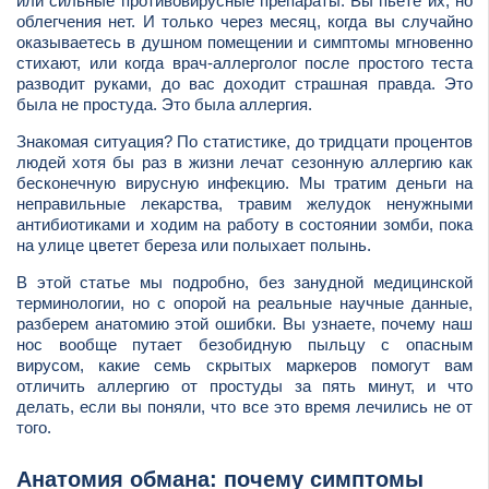
или сильные противовирусные препараты. Вы пьете их, но
облегчения нет. И только через месяц, когда вы случайно
оказываетесь в душном помещении и симптомы мгновенно
стихают, или когда врач-аллерголог после простого теста
разводит руками, до вас доходит страшная правда. Это
была не простуда. Это была аллергия.
Знакомая ситуация? По статистике, до тридцати процентов
людей хотя бы раз в жизни лечат сезонную аллергию как
бесконечную вирусную инфекцию. Мы тратим деньги на
неправильные лекарства, травим желудок ненужными
антибиотиками и ходим на работу в состоянии зомби, пока
на улице цветет береза или полыхает полынь.
В этой статье мы подробно, без занудной медицинской
терминологии, но с опорой на реальные научные данные,
разберем анатомию этой ошибки. Вы узнаете, почему наш
нос вообще путает безобидную пыльцу с опасным
вирусом, какие семь скрытых маркеров помогут вам
отличить аллергию от простуды за пять минут, и что
делать, если вы поняли, что все это время лечились не от
того.
Анатомия обмана: почему симптомы