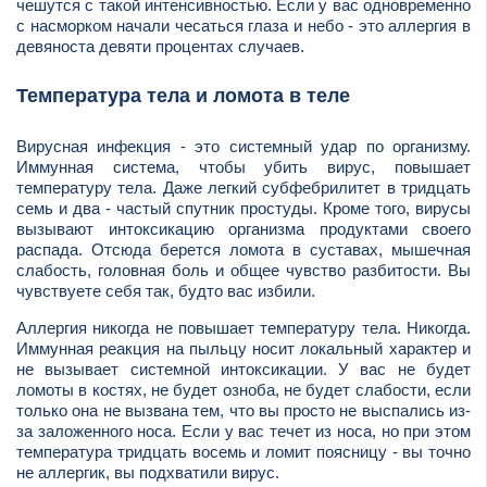
чешутся с такой интенсивностью. Если у вас одновременно
с насморком начали чесаться глаза и небо - это аллергия в
девяноста девяти процентах случаев.
Температура тела и ломота в теле
Вирусная инфекция - это системный удар по организму.
Иммунная система, чтобы убить вирус, повышает
температуру тела. Даже легкий субфебрилитет в тридцать
семь и два - частый спутник простуды. Кроме того, вирусы
вызывают интоксикацию организма продуктами своего
распада. Отсюда берется ломота в суставах, мышечная
слабость, головная боль и общее чувство разбитости. Вы
чувствуете себя так, будто вас избили.
Аллергия никогда не повышает температуру тела. Никогда.
Иммунная реакция на пыльцу носит локальный характер и
не вызывает системной интоксикации. У вас не будет
ломоты в костях, не будет озноба, не будет слабости, если
только она не вызвана тем, что вы просто не выспались из-
за заложенного носа. Если у вас течет из носа, но при этом
температура тридцать восемь и ломит поясницу - вы точно
не аллергик, вы подхватили вирус.