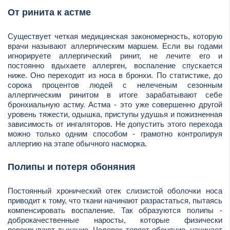
От ринита к астме
Существует четкая медицинская закономерность, которую
врачи называют аллергическим маршем. Если вы годами
игнорируете аллергический ринит, не лечите его и
постоянно вдыхаете аллерген, воспаление спускается
ниже. Оно переходит из носа в бронхи. По статистике, до
сорока процентов людей с нелеченым сезонным
аллергическим ринитом в итоге зарабатывают себе
бронхиальную астму. Астма - это уже совершенно другой
уровень тяжести, одышка, приступы удушья и пожизненная
зависимость от ингаляторов. Не допустить этого перехода
можно только одним способом - грамотно контролируя
аллергию на этапе обычного насморка.
Полипы и потеря обоняния
Постоянный хронический отек слизистой оболочки носа
приводит к тому, что ткани начинают разрастаться, пытаясь
компенсировать воспаление. Так образуются полипы -
доброкачественные наросты, которые физически
перекрывают дыхание. Человек теряет обоняние, начинает