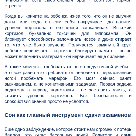
стресса.
Когда вы кричите на ребенка из-за того, что он не выучил
даты, или когда он сам себя накручивает до паники,
уровень кортизола в его крови зашкаливает. Высокий
кортизол буквально токсичен для гиппокампа. Он
блокирует способность запоминать новое и даже стирает
то, что уже было заучено. Получается замкнутый круг:
ребенок нервничает - кортизол блокирует память - он не
может вспомнить материал - он нервничает еще сильнее.
В такие моменты требовать от него продуктивной учебы -
это все равно что требовать от человека с переломанной
ногой пробежать марафон. Его мозг сейчас занят
выживанием, а не когнитивными задачами. Первая задача
родителя в период подготовки - не заставить учить, а
снизить уровень кортизола. Без безопасности и
спокойствия знания просто не усвоятся.
Сон как главный инструмент сдачи экзаменов
Еще одно заблуждение, которое стоит нам огромных потерь
баллов, это культ бессонных ночей. Родители и сами