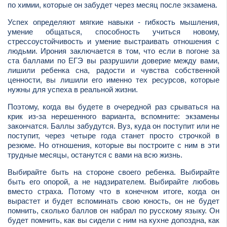
по химии, которые он забудет через месяц после экзамена.
Успех определяют мягкие навыки - гибкость мышления,
умение общаться, способность учиться новому,
стрессоустойчивость и умение выстраивать отношения с
людьми. Ирония заключается в том, что если в погоне за
ста баллами по ЕГЭ вы разрушили доверие между вами,
лишили ребенка сна, радости и чувства собственной
ценности, вы лишили его именно тех ресурсов, которые
нужны для успеха в реальной жизни.
Поэтому, когда вы будете в очередной раз срываться на
крик из-за нерешенного варианта, вспомните: экзамены
закончатся. Баллы забудутся. Вуз, куда он поступит или не
поступит, через четыре года станет просто строчкой в
резюме. Но отношения, которые вы построите с ним в эти
трудные месяцы, останутся с вами на всю жизнь.
Выбирайте быть на стороне своего ребенка. Выбирайте
быть его опорой, а не надзирателем. Выбирайте любовь
вместо страха. Потому что в конечном итоге, когда он
вырастет и будет вспоминать свою юность, он не будет
помнить, сколько баллов он набрал по русскому языку. Он
будет помнить, как вы сидели с ним на кухне допоздна, как