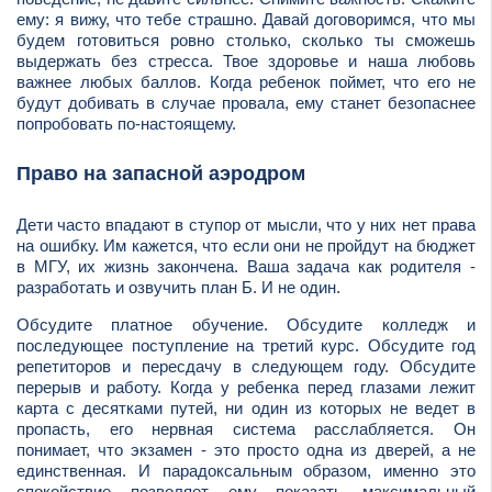
ему: я вижу, что тебе страшно. Давай договоримся, что мы
будем готовиться ровно столько, сколько ты сможешь
выдержать без стресса. Твое здоровье и наша любовь
важнее любых баллов. Когда ребенок поймет, что его не
будут добивать в случае провала, ему станет безопаснее
попробовать по-настоящему.
Право на запасной аэродром
Дети часто впадают в ступор от мысли, что у них нет права
на ошибку. Им кажется, что если они не пройдут на бюджет
в МГУ, их жизнь закончена. Ваша задача как родителя -
разработать и озвучить план Б. И не один.
Обсудите платное обучение. Обсудите колледж и
последующее поступление на третий курс. Обсудите год
репетиторов и пересдачу в следующем году. Обсудите
перерыв и работу. Когда у ребенка перед глазами лежит
карта с десятками путей, ни один из которых не ведет в
пропасть, его нервная система расслабляется. Он
понимает, что экзамен - это просто одна из дверей, а не
единственная. И парадоксальным образом, именно это
спокойствие позволяет ему показать максимальный