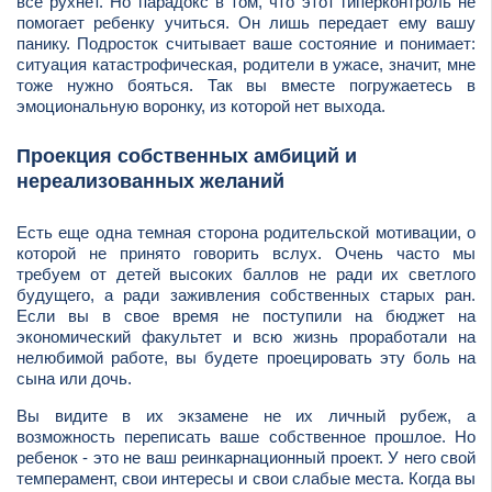
все рухнет. Но парадокс в том, что этот гиперконтроль не
помогает ребенку учиться. Он лишь передает ему вашу
панику. Подросток считывает ваше состояние и понимает:
ситуация катастрофическая, родители в ужасе, значит, мне
тоже нужно бояться. Так вы вместе погружаетесь в
эмоциональную воронку, из которой нет выхода.
Проекция собственных амбиций и
нереализованных желаний
Есть еще одна темная сторона родительской мотивации, о
которой не принято говорить вслух. Очень часто мы
требуем от детей высоких баллов не ради их светлого
будущего, а ради заживления собственных старых ран.
Если вы в свое время не поступили на бюджет на
экономический факультет и всю жизнь проработали на
нелюбимой работе, вы будете проецировать эту боль на
сына или дочь.
Вы видите в их экзамене не их личный рубеж, а
возможность переписать ваше собственное прошлое. Но
ребенок - это не ваш реинкарнационный проект. У него свой
темперамент, свои интересы и свои слабые места. Когда вы