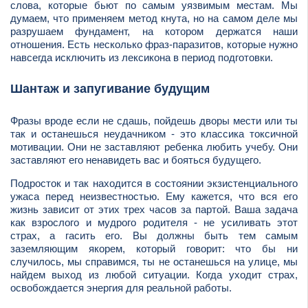
слова, которые бьют по самым уязвимым местам. Мы
думаем, что применяем метод кнута, но на самом деле мы
разрушаем фундамент, на котором держатся наши
отношения. Есть несколько фраз-паразитов, которые нужно
навсегда исключить из лексикона в период подготовки.
Шантаж и запугивание будущим
Фразы вроде если не сдашь, пойдешь дворы мести или ты
так и останешься неудачником - это классика токсичной
мотивации. Они не заставляют ребенка любить учебу. Они
заставляют его ненавидеть вас и бояться будущего.
Подросток и так находится в состоянии экзистенциального
ужаса перед неизвестностью. Ему кажется, что вся его
жизнь зависит от этих трех часов за партой. Ваша задача
как взрослого и мудрого родителя - не усиливать этот
страх, а гасить его. Вы должны быть тем самым
заземляющим якорем, который говорит: что бы ни
случилось, мы справимся, ты не останешься на улице, мы
найдем выход из любой ситуации. Когда уходит страх,
освобождается энергия для реальной работы.