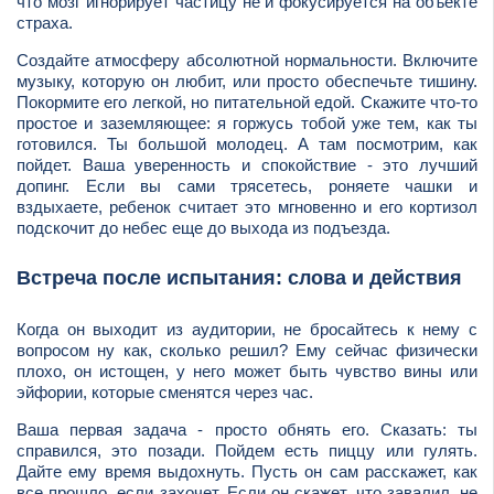
что мозг игнорирует частицу не и фокусируется на объекте
страха.
Создайте атмосферу абсолютной нормальности. Включите
музыку, которую он любит, или просто обеспечьте тишину.
Покормите его легкой, но питательной едой. Скажите что-то
простое и заземляющее: я горжусь тобой уже тем, как ты
готовился. Ты большой молодец. А там посмотрим, как
пойдет. Ваша уверенность и спокойствие - это лучший
допинг. Если вы сами трясетесь, роняете чашки и
вздыхаете, ребенок считает это мгновенно и его кортизол
подскочит до небес еще до выхода из подъезда.
Встреча после испытания: слова и действия
Когда он выходит из аудитории, не бросайтесь к нему с
вопросом ну как, сколько решил? Ему сейчас физически
плохо, он истощен, у него может быть чувство вины или
эйфории, которые сменятся через час.
Ваша первая задача - просто обнять его. Сказать: ты
справился, это позади. Пойдем есть пиццу или гулять.
Дайте ему время выдохнуть. Пусть он сам расскажет, как
все прошло, если захочет. Если он скажет, что завалил, не