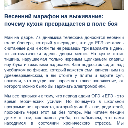
Весенний марафон на выживание:
почему кухня превращается в поле боя
Май на дворе. Из динамика телефона доносится нервный
голос блогера, который утверждает, что до ЕГЭ остались
считанные дни и если ты не решаешь три варианта в день,
то автоматически идешь дворы мести. На кухне стоит
тишина, нарушаемая только нервным щелканьем клавиш
ноутбука и тяжелыми вздохами. Ваш подросток сидит над
учебником по физике, который кажется ему написанным на
древнеарамейском, а вы стоите у плиты и варите суп,
понимая, что внутри вас нарастает такое напряжение, от
которого можно было бы заряжать электромобили.
Мы все привыкли к тому, что период сдачи ОГЭ и ЕГЭ - это
время героических усилий. Но почему-то в школьной
программе нет предмета, который учил бы нас, родителей,
проходить через этот ад без потерь. Мы читаем лекции
детям о том, как важна учеба, но забываем, что сами
находимся в состоянии хронического стресса. Мы