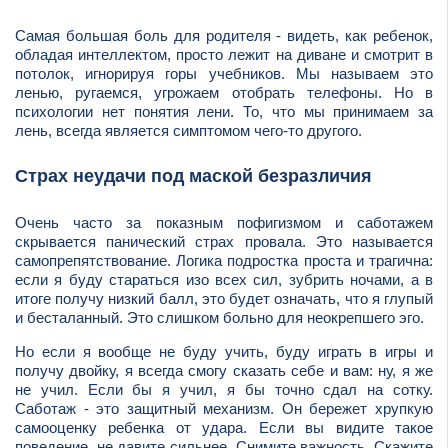
Самая большая боль для родителя - видеть, как ребенок,
обладая интеллектом, просто лежит на диване и смотрит в
потолок, игнорируя горы учебников. Мы называем это
ленью, ругаемся, угрожаем отобрать телефоны. Но в
психологии нет понятия лени. То, что мы принимаем за
лень, всегда является симптомом чего-то другого.
Страх неудачи под маской безразличия
Очень часто за показным пофигизмом и саботажем
скрывается панический страх провала. Это называется
самопрепятствование. Логика подростка проста и трагична:
если я буду стараться изо всех сил, зубрить ночами, а в
итоге получу низкий балл, это будет означать, что я глупый
и бесталанный. Это слишком больно для неокрепшего эго.
Но если я вообще не буду учить, буду играть в игры и
получу двойку, я всегда смогу сказать себе и вам: ну, я же
не учил. Если бы я учил, я бы точно сдал на сотку.
Саботаж - это защитный механизм. Он бережет хрупкую
самооценку ребенка от удара. Если вы видите такое
поведение, не давите сильнее. Снимите важность. Скажите