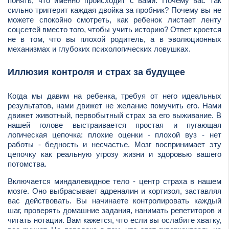
понять, что именно происходит с вами. Почему вас так
сильно триггерит каждая двойка за пробник? Почему вы не
можете спокойно смотреть, как ребенок листает ленту
соцсетей вместо того, чтобы учить историю? Ответ кроется
не в том, что вы плохой родитель, а в эволюционных
механизмах и глубоких психологических ловушках.
Иллюзия контроля и страх за будущее
Когда мы давим на ребенка, требуя от него идеальных
результатов, нами движет не желание помучить его. Нами
движет животный, первобытный страх за его выживание. В
нашей голове выстраивается простая и пугающая
логическая цепочка: плохие оценки - плохой вуз - нет
работы - бедность и несчастье. Мозг воспринимает эту
цепочку как реальную угрозу жизни и здоровью вашего
потомства.
Включается миндалевидное тело - центр страха в нашем
мозге. Оно выбрасывает адреналин и кортизол, заставляя
вас действовать. Вы начинаете контролировать каждый
шаг, проверять домашние задания, нанимать репетиторов и
читать нотации. Вам кажется, что если вы ослабите хватку,