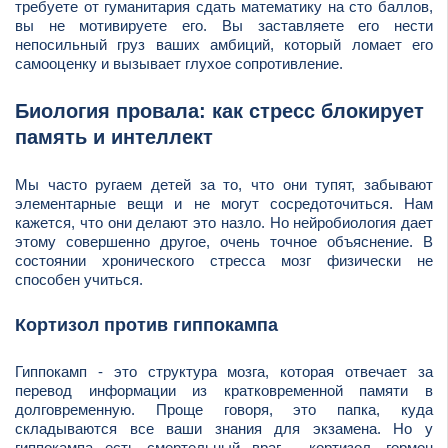
требуете от гуманитария сдать математику на сто баллов,
вы не мотивируете его. Вы заставляете его нести
непосильный груз ваших амбиций, который ломает его
самооценку и вызывает глухое сопротивление.
Биология провала: как стресс блокирует
память и интеллект
Мы часто ругаем детей за то, что они тупят, забывают
элементарные вещи и не могут сосредоточиться. Нам
кажется, что они делают это назло. Но нейробиология дает
этому совершенно другое, очень точное объяснение. В
состоянии хронического стресса мозг физически не
способен учиться.
Кортизол против гиппокампа
Гиппокамп - это структура мозга, которая отвечает за
перевод информации из кратковременной памяти в
долговременную. Проще говоря, это папка, куда
складываются все ваши знания для экзамена. Но у
гиппокампа есть смертельный враг - кортизол, гормон