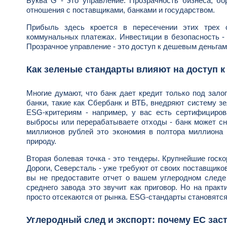
Буква G - это управление. Прозрачность бизнеса, бо
отношения с поставщиками, банками и государством.
Прибыль здесь кроется в пересечении этих трех 
коммунальных платежах. Инвестиции в безопасность - 
Прозрачное управление - это доступ к дешевым деньгам
Как зеленые стандарты влияют на доступ к
Многие думают, что банк дает кредит только под зало
банки, такие как Сбербанк и ВТБ, внедряют систему з
ESG-критериям - например, у вас есть сертифициров
выбросы или перерабатываете отходы - банк может сниз
миллионов рублей это экономия в полтора миллиона р
природу.
Вторая болевая точка - это тендеры. Крупнейшие госк
Дороги, Северсталь - уже требуют от своих поставщиков
вы не предоставите отчет о вашем углеродном следе 
среднего завода это звучит как приговор. Но на практ
просто отсекаются от рынка. ESG-стандарты становятся
Углеродный след и экспорт: почему ЕС зас