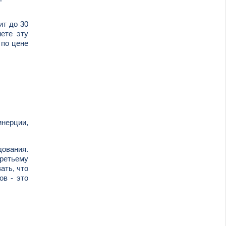
ит до 30
ете эту
 по цене
инерции,
дования.
третьему
ать, что
ов - это