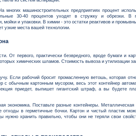
На многих машиностроительных предприятиях процент исполь
альные 30-40 процентов уходят в стружку и обрезки. В 
, мойки и упаковки. В химии - это остатки реактивов и промывн
т узкие места вашей технологии.
она
ти. От первого, практически безвредного, вроде бумаги и кар
екоторых химических шламов. Стоимость вывоза и утилизации за
учу. Если рабочий бросит промасленную ветошь, которая отн
ер с обычным картонным мусором, весь этот контейнер автом
екция приедет, выпишет гигантский штраф, а вы будете пла
вая экономика. Поставьте разные контейнеры. Металлическая
ые отходы в герметичные бочки. Картон и чистый пластик мо
ды нужно хранить правильно, чтобы они не теряли свои свойс