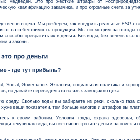
елых медведей. Это про жесткие штрафы от Росприроднадзо
ческую квалификацию заказчика, и про огромные счета за ут
одственного цеха. Мы разберем, как внедрить реальные ESG-ст
ияют на себестоимость продукции. Мы посмотрим на отходы н
м способы превратить их в деньги. Без воды, без зеленых сопл
гии и законы.
 это про деньги
ие - где тут прибыль?
, Social, Governance. Экология, социальная политика и корпо
ов, но давайте переведем это на язык заводского цеха.
ю среду. Сколько воды вы забираете из реки, сколько газа с
м хуже ваши показатели, тем больше налогов и штрафов вы плат
тесь к своим рабочим. Условия труда, охрана здоровья, об
люди текучи как вода, вы постоянно тратите деньги на поиск и 