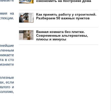
раиваете
сэкономить на постройке дома
омия на
Как принять работу у строителей.
спекции.
Разбираем 50 важных пунктов
Ванная комната без плитки.
Современные альтернативы,
плюсы и минусы
упнейшие
деленным
нижаете
та в сто
рязняете
Железные
ах, если
малого и
кологию,