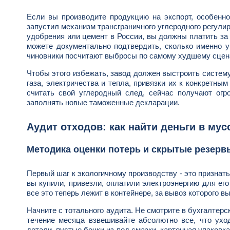
Если вы производите продукцию на экспорт, особенно
запустил механизм трансграничного углеродного регули
удобрения или цемент в России, вы должны платить за
можете документально подтвердить, сколько именно у
чиновники посчитают выбросы по самому худшему сцена
Чтобы этого избежать, завод должен выстроить систем
газа, электричества и тепла, привязки их к конкретны
считать свой углеродный след, сейчас получают огр
заполнять новые таможенные декларации.
Аудит отходов: как найти деньги в мус
Методика оценки потерь и скрытые резерв
Первый шаг к экологичному производству - это признать
вы купили, привезли, оплатили электроэнергию для его
все это теперь лежит в контейнере, за вывоз которого вы
Начните с тотального аудита. Не смотрите в бухгалтерск
течение месяца взвешивайте абсолютно все, что ухо
детали, пустые бочки из-под смазки, картонная упаковка