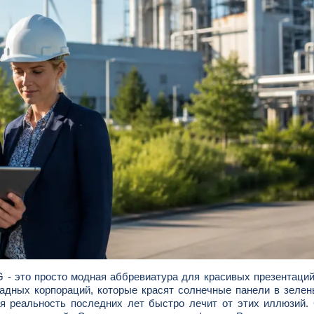
G - это просто модная аббревиатура для красивых презентаций
ападных корпораций, которые красят солнечные панели в зелен
я реальность последних лет быстро лечит от этих иллюзий.