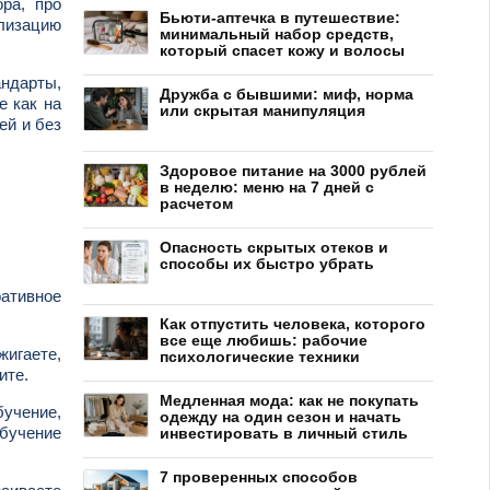
ра, про
Бьюти-аптечка в путешествие:
илизацию
минимальный набор средств,
который спасет кожу и волосы
андарты,
Дружба с бывшими: миф, норма
е как на
или скрытая манипуляция
ей и без
Здоровое питание на 3000 рублей
в неделю: меню на 7 дней с
расчетом
Опасность скрытых отеков и
способы их быстро убрать
ративное
Как отпустить человека, которого
все еще любишь: рабочие
жигаете,
психологические техники
ите.
Медленная мода: как не покупать
учение,
одежду на один сезон и начать
обучение
инвестировать в личный стиль
7 проверенных способов