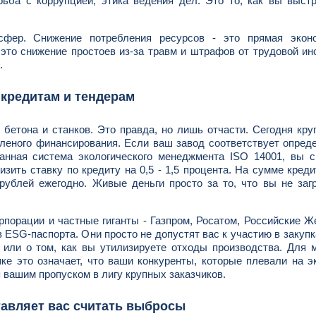
рьба с коррупцией, этика ведения дел. Это то, как вы выст
сфер. Снижение потребления ресурсов - это прямая экон
это снижение простоев из-за травм и штрафов от трудовой ин
.
 кредитам и тендерам
г бетона и станков. Это правда, но лишь отчасти. Сегодня кр
еленого финансирования. Если ваш завод соответствует опре
анная система экологического менеджмента ISO 14001, вы с
ить ставку по кредиту на 0,5 - 1,5 процента. На сумме креди
ублей ежегодно. Живые деньги просто за то, что вы не заг
орпорации и частные гиганты - Газпром, Росатом, Российские 
 ESG-паспорта. Они просто не допустят вас к участию в закупк
или о том, как вы утилизируете отходы производства. Для 
ике это означает, что ваши конкуренты, которые плевали на э
 вашим пропуском в лигу крупных заказчиков.
тавляет вас считать выбросы