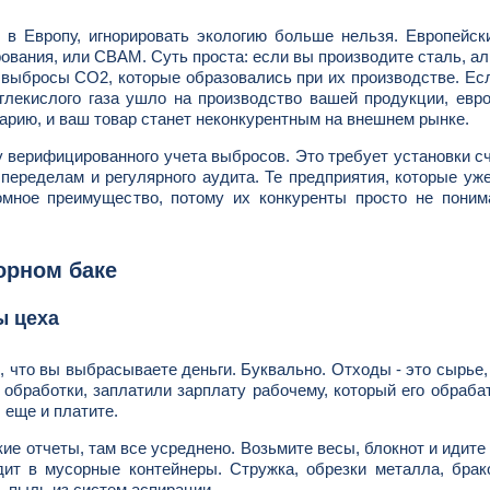
 в Европу, игнорировать экологию больше нельзя. Европейс
рования, или CBAM. Суть проста: если вы производите сталь, а
 выбросы CO2, которые образовались при их производстве. Ес
глекислого газа ушло на производство вашей продукции, евр
рию, и ваш товар станет неконкурентным на внешнем рынке.
у верифицированного учета выбросов. Это требует установки с
м переделам и регулярного аудита. Те предприятия, которые уж
омное преимущество, потому их конкуренты просто не поним
орном баке
ы цеха
, что вы выбрасываете деньги. Буквально. Отходы - это сырье,
 обработки, заплатили зарплату рабочему, который его обраба
 еще и платите.
ие отчеты, там все усреднено. Возьмите весы, блокнот и идите 
дит в мусорные контейнеры. Стружка, обрезки металла, бра
, пыль из систем аспирации.