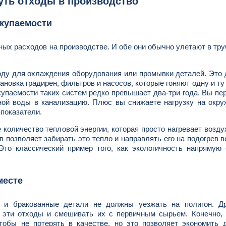
нуть отходы в производство
окупаемости
ных расходов на производстве. И обе они обычно улетают в тру
ду для охлаждения оборудования или промывки деталей. Это 
новка градирен, фильтров и насосов, которые гоняют одну и ту
 окупаемости таких систем редко превышает два-три года. Вы пе
зной воды в канализацию. Плюс вы снижаете нагрузку на ок
 показатели.
количество тепловой энергии, которая просто нагревает возду
в позволяет забирать это тепло и направлять его на подогрев 
Это классический пример того, как экологичность напрямую
месте
и и бракованные детали не должны уезжать на полигон. Др
ь эти отходы и смешивать их с первичным сырьем. Конечно,
тобы не потерять в качестве, но это позволяет экономить 