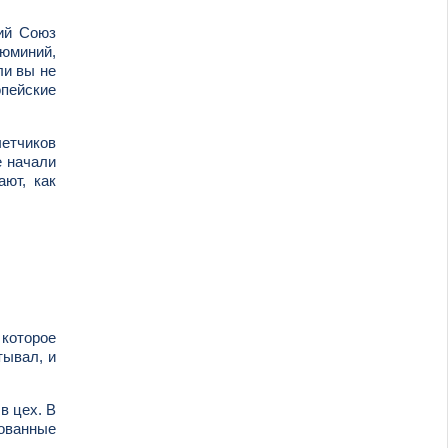
кий Союз
люминий,
ли вы не
опейские
четчиков
е начали
ают, как
 которое
тывал, и
в цех. В
кованные