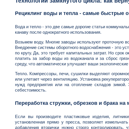
Технологии замкнутого цикла: как вер
Рециклинг воды и тепла - самые быстрые 
Вода и тепло - это две самые дорогие статьи коммуналь
канаву после однократного использования.
Возьмем воду. Многие заводы используют проточную во
Внедрение системы оборотного водоснабжения - это уста
по кругу. Да, это требует капитальных затрат. Но срок
платить за забор воды из водоканала и за сброс гря
среду, что автоматически улучшает ваши экологические
Тепло. Компрессоры, печи, сушилки выделяют огромное 
или улетает через вентиляцию. Установка рекуператоро
нужд предприятия или на отопление складов зимой. 
себестоимость.
Переработка стружки, обрезков и брака на 
Если вы производите пластиковые изделия, литник
установленная прямо у пресса, позволяет измельчат
добавления вторички нужно строго контролировать, ч