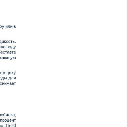
бу или в
дикость.
 же воду
рестаете
ружающую
х в цеху
воды для
 снижает
обилка,
 процент
до 15-20