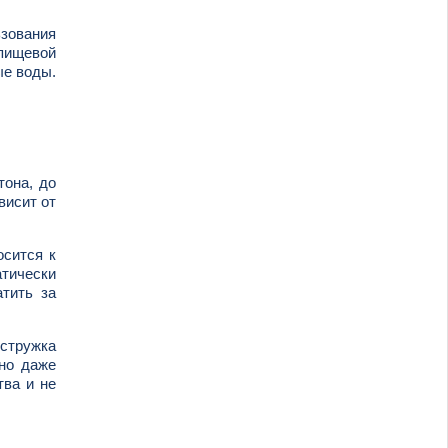
зования
пищевой
ые воды.
тона, до
висит от
осится к
атически
тить за
 стружка
жно даже
тва и не