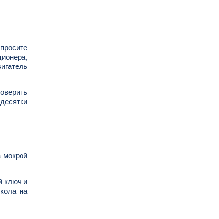
опросите
ционера,
вигатель
роверить
 десятки
а мокрой
й ключ и
окола на