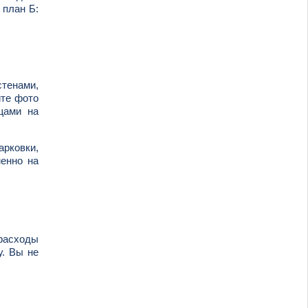
 план Б:
стенами,
ите фото
щами на
арковки,
енно на
 расходы
у. Вы не