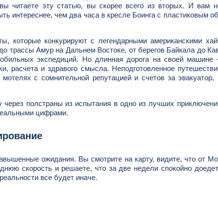
 вы читаете эту статью, вы скорее всего из вторых. И вам 
ыть интереснее, чем два часа в кресле Боинга с пластиковым о
ты, которые конкурируют с легендарными американскими хай
до трассы Амур на Дальнем Востоке, от берегов Байкала до Ка
мобильных экспедиций. Но длинная дорога на своей машине 
ки, расчета и здравого смысла. Неподготовленное путешеств
 мотелях с сомнительной репутацией и счетов за эвакуатор,
у через полстраны из испытания в одно из лучших приключен
 реальными цифрами.
ирование
авышенные ожидания. Вы смотрите на карту, видите, что от М
днюю скорость и решаете, что за две недели спокойно доеде
реальности все будет иначе.