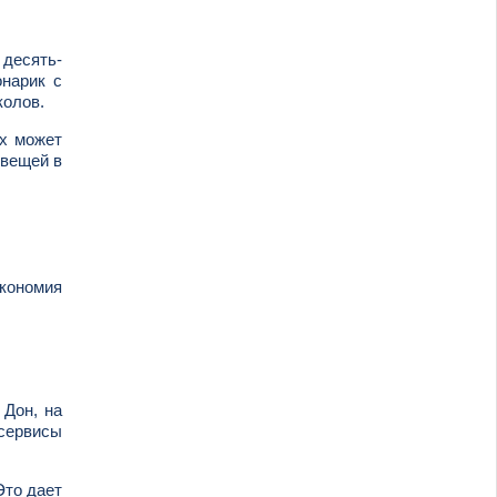
 десять-
онарик с
колов.
ах может
 вещей в
экономия
 Дон, на
сервисы
Это дает