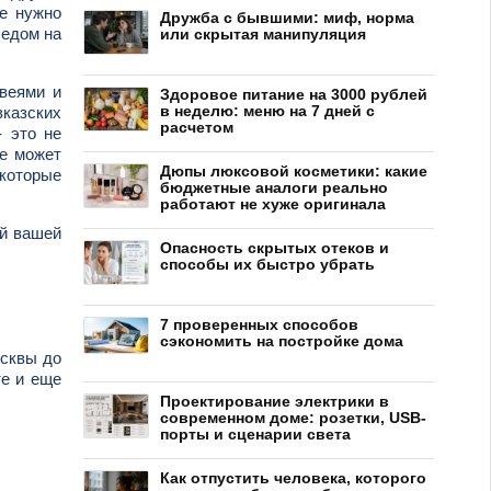
не нужно
Дружба с бывшими: миф, норма
бедом на
или скрытая манипуляция
веями и
Здоровое питание на 3000 рублей
в неделю: меню на 7 дней с
вказских
расчетом
- это не
ие может
Дюпы люксовой косметики: какие
 которые
бюджетные аналоги реально
работают не хуже оригинала
ий вашей
Опасность скрытых отеков и
способы их быстро убрать
7 проверенных способов
сэкономить на постройке дома
осквы до
те и еще
Проектирование электрики в
современном доме: розетки, USB-
порты и сценарии света
Как отпустить человека, которого