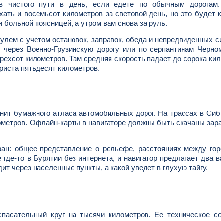
в чистого пути в день, если едете по обычным дорогам.
ть и восемьсот километров за световой день, но это будет к
 больной поясницей, а утром вам снова за руль.
улем с учетом остановок, заправок, обеда и непредвиденных с
 через Военно-Грузинскую дорогу или по серпантинам Черно
рехсот километров. Там средняя скорость падает до сорока ки
триста пятьдесят километров.
енит бумажного атласа автомобильных дорог. На трассах в Сиб
лометров. Офлайн-карты в навигаторе должны быть скачаны зар
ран: общее представление о рельефе, расстояниях между го
 где-то в Бурятии без интернета, и навигатор предлагает два в
ит через населенные пункты, а какой уведет в глухую тайгу.
пасательный круг на тысячи километров. Ее техническое со