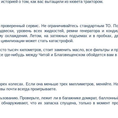
 историей о том, как вас вытащили из кювета трактором.
 проверенный сервис. Не ограничивайтесь стандартным ТО. П
двески, уровень всех жидкостей, ремни генератора и конди
му охлаждения. Летом, на затяжных подъемах и в пробках, д
т цивилизации может стать катастрофой.
сто тысяч километров, стоит заменить масло, все фильтры и п
ссе где-нибудь между Читой и Благовещенском обойдется вам в
ырех колесах. Если она меньше трех миллиметров, меняйте. Н
 вы почти всегда проигрываете.
льзованию. Проверьте, лежит ли в багажнике домкрат, баллонны
обнаруживают, что их запаска спущена, только в момент пр