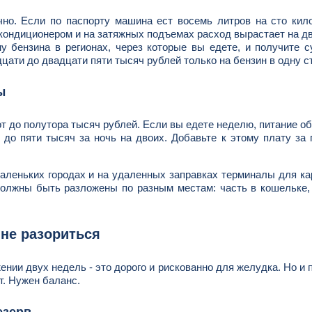
но. Если по паспорту машина ест восемь литров на сто кил
 кондиционером и на затяжных подъемах расход вырастает на д
у бензина в регионах, через которые вы едете, и получите 
ати до двадцати пяти тысяч рублей только на бензин в одну с
ы
от до полутора тысяч рублей. Если вы едете неделю, питание о
 до пяти тысяч за ночь на двоих. Добавьте к этому плату за
леньких городах и на удаленных заправках терминалы для ка
должны быть разложены по разным местам: часть в кошельке,
 не разориться
ении двух недель - это дорого и рискованно для желудка. Но и 
т. Нужен баланс.