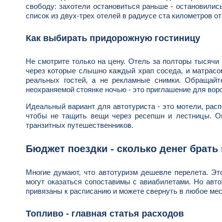
свободу: захотели остановиться раньше - остановились
список из двух-трех отелей в радиусе ста километров о
Как выбирать придорожную гостиницу
Не смотрите только на цену. Отель за полторы тысячи
через которые слышно каждый храп соседа, и матрасом
реальных гостей, а не рекламные снимки. Обращай
неохраняемой стоянке ночью - это приглашение для вор
Идеальный вариант для автотуриста - это мотели, рас
чтобы не тащить вещи через ресепшн и лестницы. О
транзитных путешественников.
Бюджет поездки - сколько денег брать 
Многие думают, что автотуризм дешевле перелета. Это
могут оказаться сопоставимы с авиабилетами. Но авто
привязаны к расписанию и можете свернуть в любое мес
Топливо - главная статья расходов