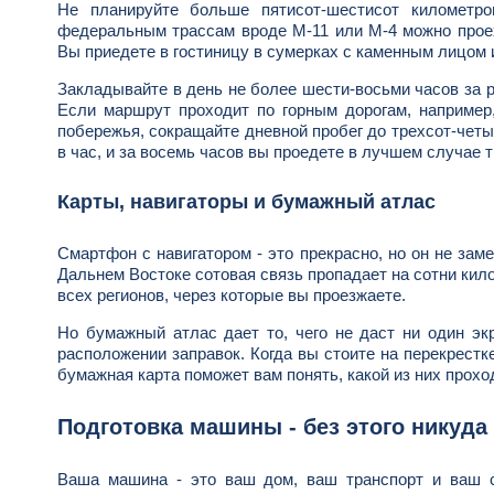
Не планируйте больше пятисот-шестисот километро
федеральным трассам вроде М-11 или М-4 можно проеха
Вы приедете в гостиницу в сумерках с каменным лицом и
Закладывайте в день не более шести-восьми часов за р
Если маршрут проходит по горным дорогам, например,
побережья, сокращайте дневной пробег до трехсот-четы
в час, и за восемь часов вы проедете в лучшем случае 
Карты, навигаторы и бумажный атлас
Смартфон с навигатором - это прекрасно, но он не зам
Дальнем Востоке сотовая связь пропадает на сотни ки
всех регионов, через которые вы проезжаете.
Но бумажный атлас дает то, чего не даст ни один эк
расположении заправок. Когда вы стоите на перекрестке
бумажная карта поможет вам понять, какой из них проход
Подготовка машины - без этого никуда
Ваша машина - это ваш дом, ваш транспорт и ваш с