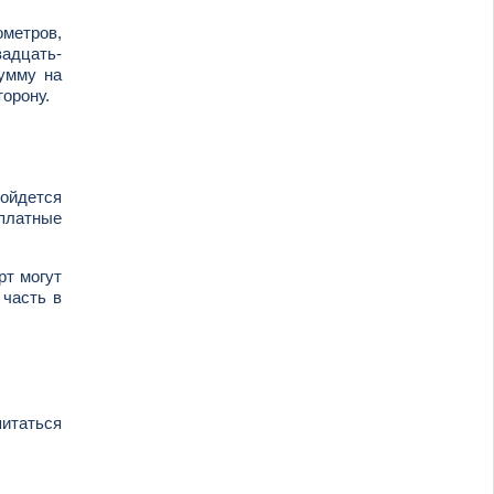
ометров,
вадцать-
сумму на
торону.
бойдется
 платные
рт могут
 часть в
питаться