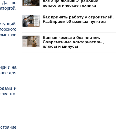
все еще любишь: рабочие
 Да, по
психологические техники
аторгой.
Как принять работу у строителей.
Разбираем 50 важных пунктов
итуаций.
морского
лометров
Ванная комната без плитки.
Современные альтернативы,
плюсы и минусы
ири и на
анее для
родами и
арианта,
стояние