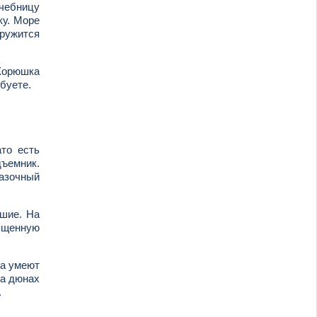
ечебницу
ку. Море
кружится
 Корюшка
обуете.
то есть
дъемник.
казочный
дшие. На
вященную
ра умеют
на дюнах
.