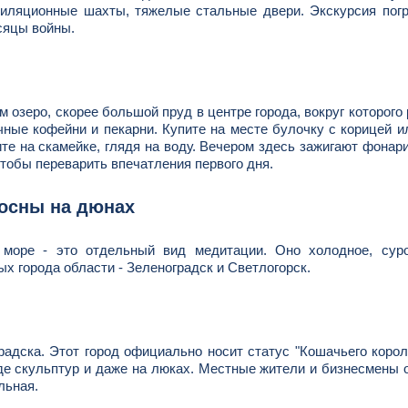
тиляционные шахты, тяжелые стальные двери. Экскурсия пог
сяцы войны.
 озеро, скорее большой пруд в центре города, вокруг которого
чные кофейни и пекарни. Купите на месте булочку с корицей и
те на скамейке, глядя на воду. Вечером здесь зажигают фонари
чтобы переварить впечатления первого дня.
сосны на дюнах
море - это отдельный вид медитации. Оно холодное, суро
х города области - Зеленоградск и Светлогорск.
радска. Этот город официально носит статус "Кошачьего корол
иде скульптур и даже на люках. Местные жители и бизнесмены
льная.