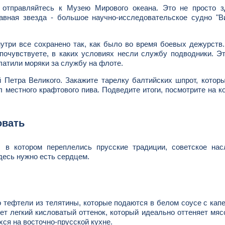
 отправляйтесь к Музею Мирового океана. Это не просто з
авная звезда - большое научно-исследовательское судно "В
утри все сохранено так, как было во время боевых дежурств
 почувствуете, в каких условиях несли службу подводники. Э
латили моряки за службу на флоте.
 Петра Великого. Закажите тарелку балтийских шпрот, котор
ал местного крафтового пива. Подведите итоги, посмотрите на к
овать
, в котором переплелись прусские традиции, советское нас
десь нужно есть сердцем.
о тефтели из телятины, которые подаются в белом соусе с кап
т легкий кисловатый оттенок, который идеально оттеняет мяс
ся на восточно-прусской кухне.