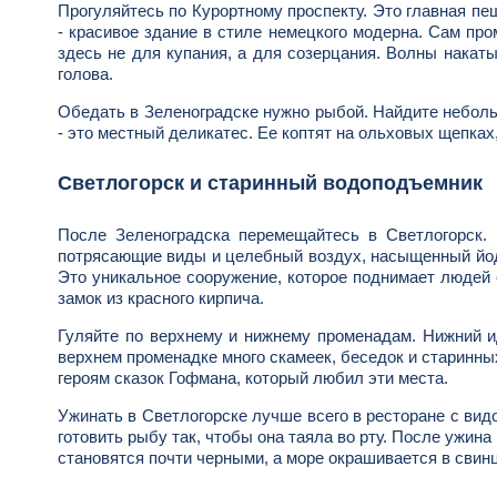
Прогуляйтесь по Курортному проспекту. Это главная пе
- красивое здание в стиле немецкого модерна. Сам пр
здесь не для купания, а для созерцания. Волны накаты
голова.
Обедать в Зеленоградске нужно рыбой. Найдите неболь
- это местный деликатес. Ее коптят на ольховых щепках, 
Светлогорск и старинный водоподъемник
После Зеленоградска перемещайтесь в Светлогорск. 
потрясающие виды и целебный воздух, насыщенный йодо
Это уникальное сооружение, которое поднимает людей 
замок из красного кирпича.
Гуляйте по верхнему и нижнему променадам. Нижний 
верхнем променадке много скамеек, беседок и старинн
героям сказок Гофмана, который любил эти места.
Ужинать в Светлогорске лучше всего в ресторане с вид
готовить рыбу так, чтобы она таяла во рту. После ужина
становятся почти черными, а море окрашивается в свинц