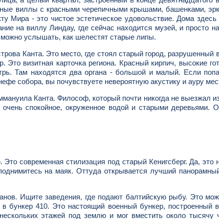
ажные виллы с красными черепичными крышами, башенками, эр
кту Мира - это чистое эстетическое удовольствие. Дома здесь
ание на виллу Линдау, где сейчас находится музей, и просто н
ь можно услышать, как шелестят старые липы.
трова Канта. Это место, где стоял старый город, разрушенный 
. Это визитная карточка региона. Красный кирпич, высокие го
трь. Там находятся два органа - большой и малый. Если поп
 нефе собора, вы почувствуете невероятную акустику и ауру мес
ммануила Канта. Философ, который почти никогда не выезжал из
 очень спокойное, окруженное водой и старыми деревьями. 
. Это современная стилизация под старый Кенигсберг. Да, это 
поднимитесь на маяк. Оттуда открывается лучший панорамны
анов. Ищите заведения, где подают балтийскую рыбу. Это мо
 в бункер 410. Это настоящий военный бункер, построенный 
 нескольких этажей под землю и мог вместить около тысячу 