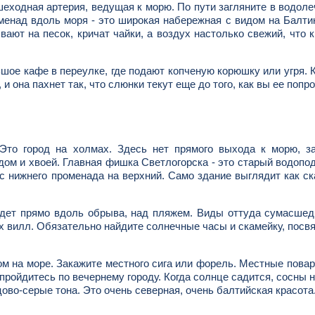
шеходная артерия, ведущая к морю. По пути загляните в водол
оменад вдоль моря - это широкая набережная с видом на Балти
вают на песок, кричат чайки, а воздух настолько свежий, что 
шое кафе в переулке, где подают копченую корюшку или угря.
и она пахнет так, что слюнки текут еще до того, как вы ее попр
Это город на холмах. Здесь нет прямого выхода к морю, за
м и хвоей. Главная фишка Светлогорска - это старый водопо
с нижнего променада на верхний. Само здание выглядит как с
идет прямо вдоль обрыва, над пляжем. Виды оттуда сумасше
ых вилл. Обязательно найдите солнечные часы и скамейку, пос
ом на море. Закажите местного сига или форель. Местные пова
 пройдитесь по вечернему городу. Когда солнце садится, сосны 
ово-серые тона. Это очень северная, очень балтийская красота