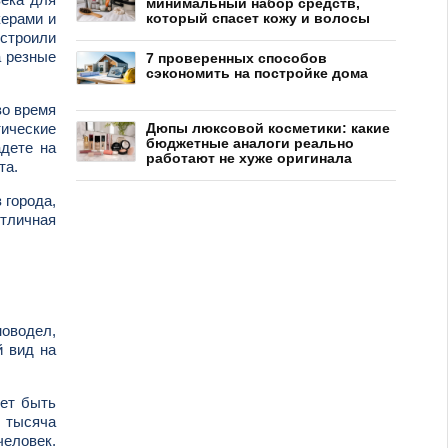
минимальный набор средств,
керами и
который спасет кожу и волосы
 строили
а резные
7 проверенных способов
сэкономить на постройке дома
во время
тические
Дюпы люксовой косметики: какие
бюджетные аналоги реально
адете на
работают не хуже оригинала
та.
 города,
Отличная
новодел,
й вид на
жет быть
в тысяча
человек.