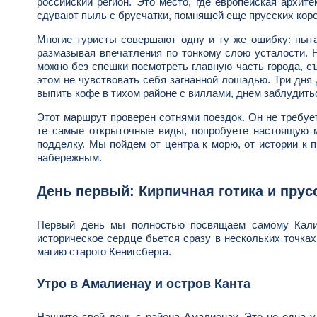
российский регион. Это место, где европейская архит
сдувают пыль с брусчатки, помнящей еще прусских кор
Многие туристы совершают одну и ту же ошибку: пыта
размазывая впечатления по тонкому слою усталости. Н
можно без спешки посмотреть главную часть города, с
этом не чувствовать себя загнанной лошадью. Три дня
выпить кофе в тихом районе с виллами, днем заблудитьс
Этот маршрут проверен сотнями поездок. Он не требуе
те самые открыточные виды, попробуете настоящую м
подделку. Мы пойдем от центра к морю, от истории к 
набережным.
День первый: Кирпичная готика и прус
Первый день мы полностью посвящаем самому Калини
историческое сердце бьется сразу в нескольких точка
магию старого Кенигсберга.
Утро в Амалиенау и остров Канта
Начните свой день с района Амалиенау. Это не одна у