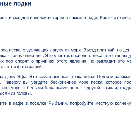
дные лодки
осы и мощной военной истории в самом городе. Коса - это мес
оса песка, отделяющая лагуну от моря. Въезд платный, но ден
ка - Танцующий лес. Это участок соснового леса, где стволы 
 пор спорят о причинах этого явления, но выглядит это ме
ть сотни фотографий.
на дюну Эфа. Это самая высокая точка косы. Подъем занима
т. Наверху вы увидите бесконечное море песка, которое по
ское море с белыми барашками волн, с другой - тихая, глад
ысли из головы.
сите в кафе в поселке Рыбачий, попробуйте местную копчен