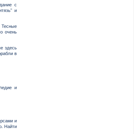
дание с
итязь" и
. Тесные
то очень
ые здесь
орабли в
ледие и
ерсами и
о. Найти