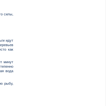
то силы,
ьги идут
деревьев
сто как
ет минут
степенно
кая вода
ую рыбу,