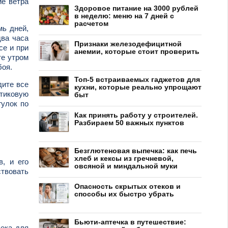
ие ветра
Здоровое питание на 3000 рублей
в неделю: меню на 7 дней с
расчетом
мь дней,
два часа
Признаки железодефицитной
се и при
анемии, которые стоит проверить
те утром
боя.
Топ-5 встраиваемых гаджетов для
дите все
кухни, которые реально упрощают
тиковую
быт
гулок по
Как принять работу у строителей.
Разбираем 50 важных пунктов
Безглютеновая выпечка: как печь
хлеб и кексы из гречневой,
, и его
овсяной и миндальной муки
ствовать
Опасность скрытых отеков и
способы их быстро убрать
Бьюти-аптечка в путешествие:
века для