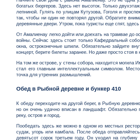
богатых бюргеров. Здесь нет высоток. Только двухэт
лепниной. Гулять по улицам Кутузова, Гоголя и проспе
так, чтобы ни один не повторял другой. Обратите вним
деревянные двери. Утром, пока туристы еще спят, здес
От Амалиенау легко дойти или доехать на трамвае до ос
войны. Сейчас здесь стоит только Кафедральный собор
окна, остроконечные шпили. Обязательно зайдите вну
концерт, берите билеты заранее. Но даже просто стоя в
На том же острове, у стены собора, находится могила И
стал его главным интеллектуальным символом. Место
точка для утренних размышлений.
Обед в Рыбной деревне и бункер 410
К обеду переходите на другой берег, в Рыбную деревню
но он очень удачно вписан в ландшафт. Обязательно 
реку, остров и город.
Пообедать здесь же можно в одном из местных рестор
судак, угорь или камбала. После обеда отправляйтесь
девятьсот сорок третьем году. Он уходил на глубину