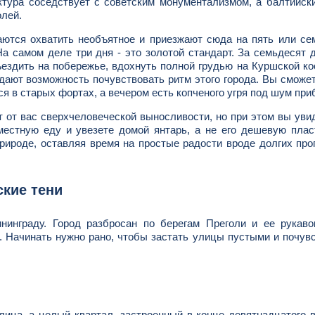
ектура соседствует с советским монументализмом, а балтийск
олей.
ются охватить необъятное и приезжают сюда на пять или се
а самом деле три дня - это золотой стандарт. За семьдесят 
ъездить на побережье, вдохнуть полной грудью на Куршской ко
 дают возможность почувствовать ритм этого города. Вы сможе
я в старых фортах, а вечером есть копченого угря под шум при
т от вас сверхчеловеческой выносливости, но при этом вы уви
естную еду и увезете домой янтарь, а не его дешевую плас
природе, оставляя время на простые радости вроде долгих про
ские тени
нграду. Город разбросан по берегам Преголи и ее рукавов
х. Начинать нужно рано, чтобы застать улицы пустыми и почув
лица, а целый квартал, застроенный в конце девятнадцатого 