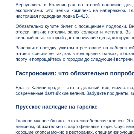
Вернувшись в Калининград во второй половине дня,
экспонатами. Это целый комплекс на набережной. Гл
настоящая подводная лодка Б-413.
Обязательно купите билет с посещением подлодки. Вн
отсеки, низкие потолки, запах солярки и металла. Вы
сильный опыт, который дает понимание цены, которую п
Завершите поездку ужитом в ресторане на набережной
готовят совсем не так, как в консервных банках, и бок
порту и попрощайтесь с городом до следующей встречи.
Гастрономия: что обязательно попроб
Еда в Калининграде - это отдельный вид искусства
современные балтийские веяния. Забудьте про диеты, з
Прусское наследие на тарелке
Главное мясное блюдо - это кенигсбергские клопсы. Эт
лимоном, обязательно с картофельным пюре. Соус имее
хорошие клопсы можно в ресторанах, специализирующих