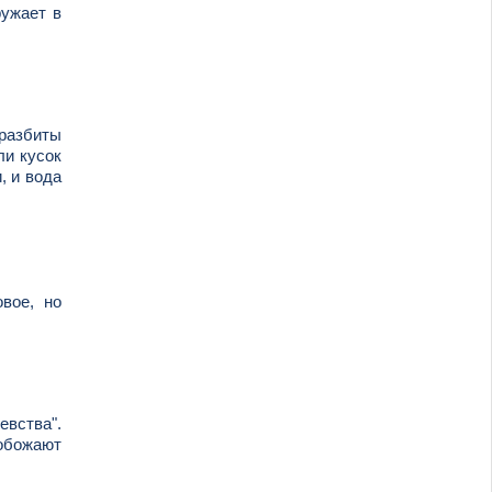
ружает в
 разбиты
ли кусок
, и вода
вое, но
евства".
 обожают