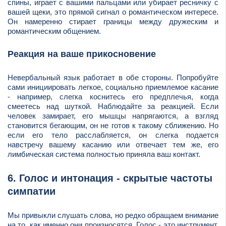
спины, играет с вашими пальцами или убирает ресничку с
вашей щеки, это прямой сигнал о романтическом интересе.
Он намеренно стирает границы между дружеским и
романтическим общением.
Реакция на ваше прикосновение
Невербальный язык работает в обе стороны. Попробуйте
сами инициировать легкое, социально приемлемое касание
- например, слегка коснитесь его предплечья, когда
смеетесь над шуткой. Наблюдайте за реакцией. Если
человек замирает, его мышцы напрягаются, а взгляд
становится бегающим, он не готов к такому сближению. Но
если его тело расслабляется, он слегка подается
навстречу вашему касанию или отвечает тем же, его
лимбическая система полностью приняла ваш контакт.
6. Голос и интонация - скрытые частоты
симпатии
Мы привыкли слушать слова, но редко обращаем внимание
на то, как именно они произносятся. Голос - это инструмент,