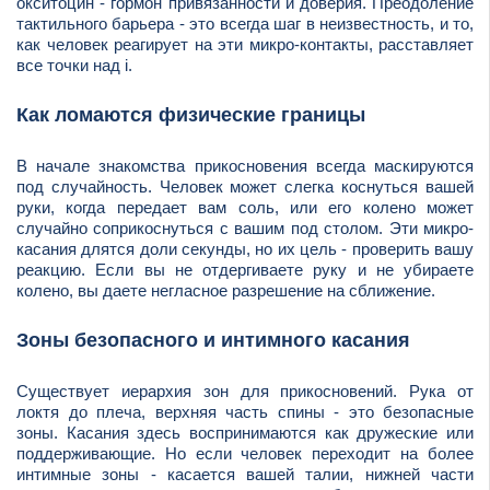
окситоцин - гормон привязанности и доверия. Преодоление
тактильного барьера - это всегда шаг в неизвестность, и то,
как человек реагирует на эти микро-контакты, расставляет
все точки над i.
Как ломаются физические границы
В начале знакомства прикосновения всегда маскируются
под случайность. Человек может слегка коснуться вашей
руки, когда передает вам соль, или его колено может
случайно соприкоснуться с вашим под столом. Эти микро-
касания длятся доли секунды, но их цель - проверить вашу
реакцию. Если вы не отдергиваете руку и не убираете
колено, вы даете негласное разрешение на сближение.
Зоны безопасного и интимного касания
Существует иерархия зон для прикосновений. Рука от
локтя до плеча, верхняя часть спины - это безопасные
зоны. Касания здесь воспринимаются как дружеские или
поддерживающие. Но если человек переходит на более
интимные зоны - касается вашей талии, нижней части