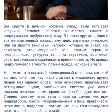
Вы сидите в шумной кофейне, перед вами остывает
капучино. Человек напротив улыбается, кивает и
поддерживает любую вашу тему. В голове крутится один и
тот же навязчивый вопрос: ему действительно интересно
или он просто вежливый человек, который не знает, как
закончить это свидание? Мы тратим огромные
эмоциональные ресурсы на анализ переписок, выискивая
скрытые смыслы в смайликах и времени ответа. Но правда
редко прячется в тексте. Истина всегда написана в теле.
Наш мозг - это сложный эволюционный механизм, который
за миллионы лет научился считывать намерения других
людей без единого слова. Пока неокортекс придумывает
остроумные шутки, лимбическая система уже давно
приняла решение о том, нравится ей собеседник или нет.
Именно поэтому язык тела считается самым честным
индикатором. Жесты, микровыражения и позы практически
невозможно подделать, потому что они контролируются
вегетативной нервной системой.