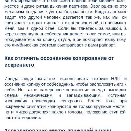
Зеркалирование - это бессознательное копирование позы,
жестов и даже ритма дыхания партнера. Эволюционно это
механизм создания чувства безопасности. Когда наш мозг
видит, что другой человек двигается так же, как мы, он
считывает это как сигнал: этот человек свой, он понимает
меня, мы в одной стае. Если вы тянетесь за чашкой, а
через секунду ваш собеседник делает то же самое, или вы
откидываетесь на спинку стула, а он повторяет вашу позу,
его лимбическая система выстраивает с вами раппорт.
Как отличить осознанное копирование от
искреннего
Иногда люди пытаются использовать техники НЛП и
осознанно копируют собеседника, чтобы расположить его к
себе. Но такое намеренное зеркаление всегда выглядит
слегка механическим и запаздывающим. Истинная
изопраксия происходит синхронно. Более того, при
искренней симпатии копируются не только крупные жесты,
но и микро-движения: наклон головы, положение ступней,
частота моргания.
Зеркалирование микро-движений и речи