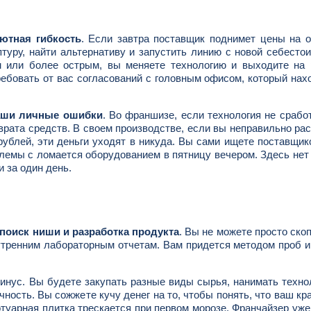
ютная гибкость
. Если завтра поставщик поднимет цены на 
птуру, найти альтернативу и запустить линию с новой себесто
м или более острым, вы меняете технологию и выходите на 
ребовать от вас согласований с головным офисом, который нах
аши личные ошибки
. Во франшизе, если технология не срабо
врата средств. В своем производстве, если вы неправильно ра
ублей, эти деньги уходят в никуда. Вы сами ищете поставщик
блемы с ломается оборудованием в пятницу вечером. Здесь не
и за один день.
поиск ниши и разработка продукта
. Вы не можете просто ско
внутренним лабораторным отчетам. Вам придется методом проб 
минус. Вы будете закупать разные виды сырья, нанимать техно
чность. Вы сожжете кучу денег на то, чтобы понять, что ваш к
отуарная плитка трескается при первом морозе. Франчайзер уж