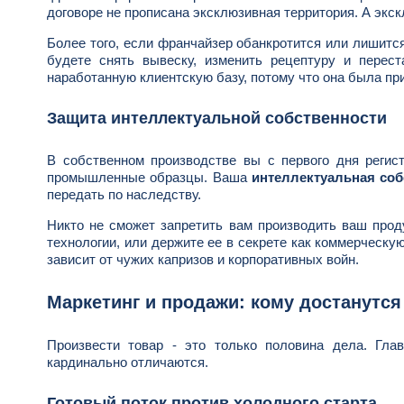
договоре не прописана эксклюзивная территория. А экск
Более того, если франчайзер обанкротится или лишитс
будете снять вывеску, изменить рецептуру и перес
наработанную клиентскую базу, потому что она была пр
Защита интеллектуальной собственности
В собственном производстве вы с первого дня регист
промышленные образцы. Ваша
интеллектуальная соб
передать по наследству.
Никто не сможет запретить вам производить ваш прод
технологии, или держите ее в секрете как коммерческу
зависит от чужих капризов и корпоративных войн.
Маркетинг и продажи: кому достанутся
Произвести товар - это только половина дела. Гла
кардинально отличаются.
Готовый поток против холодного старта