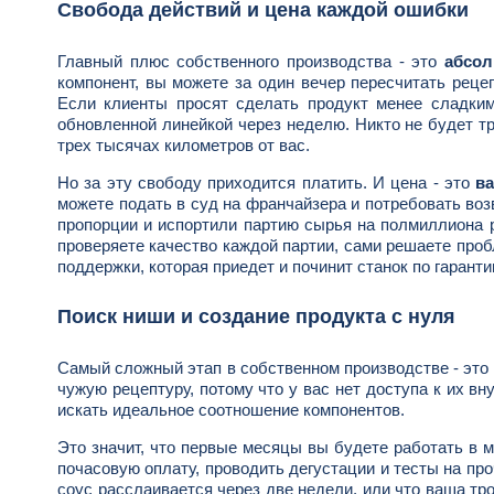
Свобода действий и цена каждой ошибки
Главный плюс собственного производства - это
абсол
компонент, вы можете за один вечер пересчитать реце
Если клиенты просят сделать продукт менее сладки
обновленной линейкой через неделю. Никто не будет т
трех тысячах километров от вас.
Но за эту свободу приходится платить. И цена - это
в
можете подать в суд на франчайзера и потребовать воз
пропорции и испортили партию сырья на полмиллиона р
проверяете качество каждой партии, сами решаете про
поддержки, которая приедет и починит станок по гаранти
Поиск ниши и создание продукта с нуля
Самый сложный этап в собственном производстве - это
чужую рецептуру, потому что у вас нет доступа к их 
искать идеальное соотношение компонентов.
Это значит, что первые месяцы вы будете работать в 
почасовую оплату, проводить дегустации и тесты на про
соус расслаивается через две недели, или что ваша тр