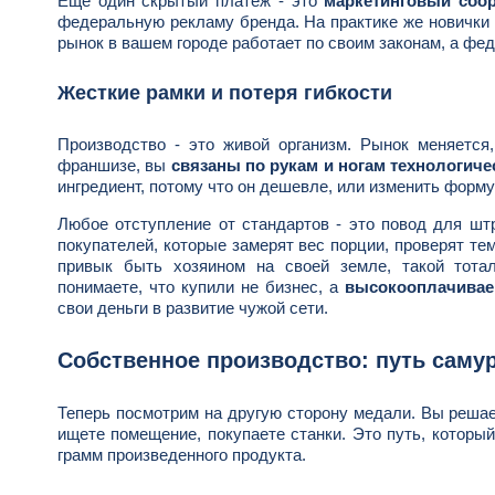
Еще один скрытый платеж - это
маркетинговый сбо
федеральную рекламу бренда. На практике же новички 
рынок в вашем городе работает по своим законам, а фед
Жесткие рамки и потеря гибкости
Производство - это живой организм. Рынок меняется
франшизе, вы
связаны по рукам и ногам технологиче
ингредиент, потому что он дешевле, или изменить форму
Любое отступление от стандартов - это повод для шт
покупателей, которые замерят вес порции, проверят те
привык быть хозяином на своей земле, такой тота
понимаете, что купили не бизнес, а
высокооплачивае
свои деньги в развитие чужой сети.
Собственное производство: путь саму
Теперь посмотрим на другую сторону медали. Вы решае
ищете помещение, покупаете станки. Это путь, которы
грамм произведенного продукта.