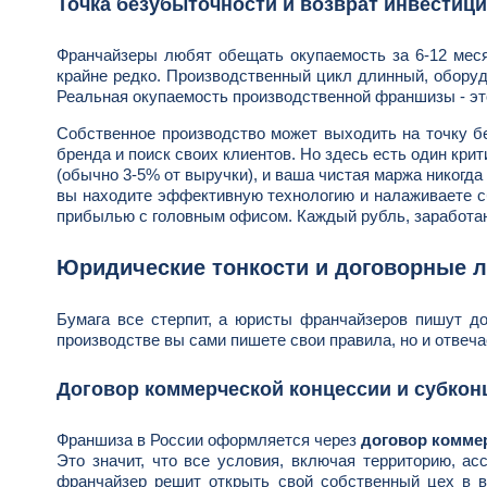
Точка безубыточности и возврат инвестиц
Франчайзеры любят обещать окупаемость за 6-12 меся
крайне редко. Производственный цикл длинный, оборуд
Реальная окупаемость производственной франшизы - э
Собственное производство может выходить на точку б
бренда и поиск своих клиентов. Но здесь есть один кри
(обычно 3-5% от выручки), и ваша чистая маржа никогда
вы находите эффективную технологию и налаживаете 
прибылью с головным офисом. Каждый рубль, заработан
Юридические тонкости и договорные 
Бумага все стерпит, а юристы франчайзеров пишут до
производстве вы сами пишете свои правила, но и отвеча
Договор коммерческой концессии и субкон
Франшиза в России оформляется через
договор комме
Это значит, что все условия, включая территорию, а
франчайзер решит открыть свой собственный цех в в