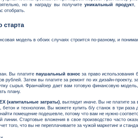
оятельно, но в награду вы получите
уникальный продукт
,
ас отобрать.
о старта
совая модель в обоих случаях строится по-разному, и понима
ван. Вы платите
паушальный взнос
за право использования 
в рублей. Затем вы платите за ремонт по их дизайн-проекту, з
упку сырья. Франчайзер дает вам готовую финансовую модель,
ать плану.
X (капитальные затраты)
, выглядит иначе. Вы не платите за 
 бетон и технологии. Вы можете купить б/у станок в три раза
 найти помещение подешевле, потому что вам не нужно соответ
й линии. Стартовые вложения в свое производство часто ока
чет того, что вы не переплачиваете за чужой маркетинг и станд