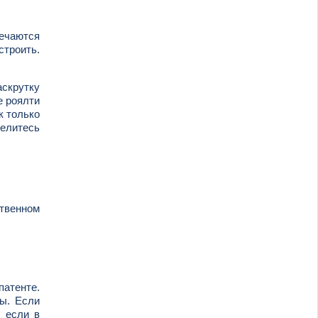
речаются
строить.
аскрутку
е роялти
к только
делитесь
ственном
патенте.
ны. Если
, если в