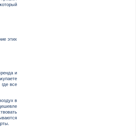
 который
ние этих
бренда и
акупаете
 где все
воздух в
 дешевле
ствовать
зываются
арты.