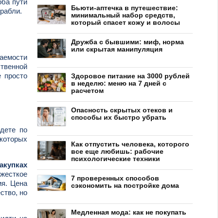
оба пути
Бьюти-аптечка в путешествие:
грабли.
минимальный набор средств,
который спасет кожу и волосы
Дружба с бывшими: миф, норма
или скрытая манипуляция
паемости
ственной
е просто
Здоровое питание на 3000 рублей
в неделю: меню на 7 дней с
расчетом
Опасность скрытых отеков и
способы их быстро убрать
идете по
 которых
Как отпустить человека, которого
все еще любишь: рабочие
психологические техники
акупках
 жесткое
7 проверенных способов
ия. Цена
сэкономить на постройке дома
ство, но
Медленная мода: как не покупать