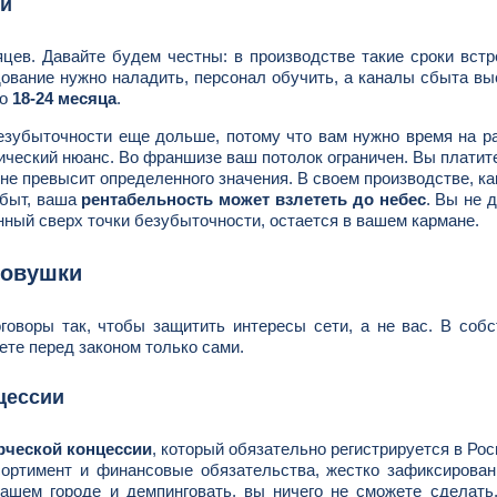
ий
цев. Давайте будем честны: в производстве такие сроки вст
ование нужно наладить, персонал обучить, а каналы сбыта вы
то
18-24 месяца
.
езубыточности еще дольше, потому что вам нужно время на р
тический нюанс. Во франшизе ваш потолок ограничен. Вы платит
 не превысит определенного значения. В своем производстве, ка
сбыт, ваша
рентабельность может взлететь до небес
. Вы не 
ный сверх точки безубыточности, остается в вашем кармане.
ловушки
говоры так, чтобы защитить интересы сети, а не вас. В соб
ете перед законом только сами.
цессии
рческой концессии
, который обязательно регистрируется в Рос
ссортимент и финансовые обязательства, жестко зафиксирова
ашем городе и демпинговать, вы ничего не сможете сделать