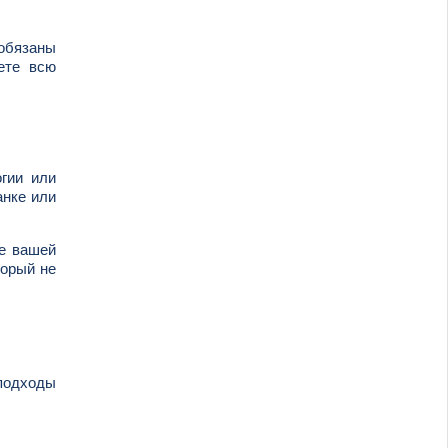
 обязаны
ете всю
огии или
анке или
ие вашей
торый не
подходы