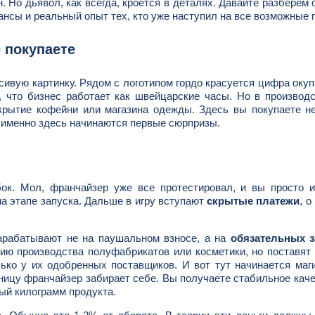
. Но дьявол, как всегда, кроется в деталях. Давайте разберем 
нсы и реальный опыт тех, кто уже наступил на все возможные 
 покупаете
сивую картинку. Рядом с логотипом гордо красуется цифра оку
, что бизнес работает как швейцарские часы. Но в производ
крытие кофейни или магазина одежды. Здесь вы покупаете н
И именно здесь начинаются первые сюрпризы.
бок. Мол, франчайзер уже все протестировал, и вы просто 
на этапе запуска. Дальше в игру вступают
скрытые платежи
, о
арабатывают не на паушальном взносе, а на
обязательных з
гию производства полуфабрикатов или косметики, но поставят
лько у их одобренных поставщиков. И вот тут начинается маг
ницу франчайзер забирает себе. Вы получаете стабильное каче
вый килограмм продукта.