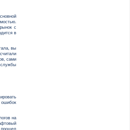
основной
имостью.
рынок с
одится в
тала, вы
ссчитали
ов, сами
т службы
пировать
и ошибок
логов на
рафтовый
е прошел