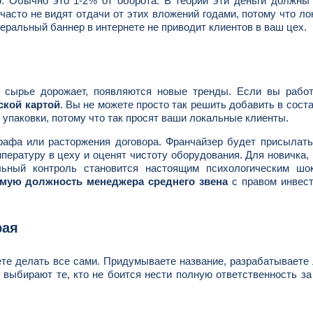
р
. Обычно это 1-2% от оборота. В теории эти деньги должны
часто не видят отдачи от этих вложений годами, потому что л
еральный баннер в интернете не приводит клиентов в ваш цех.
, сырье дорожает, появляются новые тренды. Если вы работ
ской картой
. Вы не можете просто так решить добавить в сост
 упаковки, потому что так просят ваши локальные клиенты.
рафа или расторжения договора. Франчайзер будет присылат
мпературу в цеху и оценят чистоту оборудования. Для новичка,
льный контроль становится настоящим психологическим шо
мую должность менеджера среднего звена
с правом инвест
рая
те делать все сами. Придумываете название, разрабатываете 
й выбирают те, кто не боится нести полную ответственность з