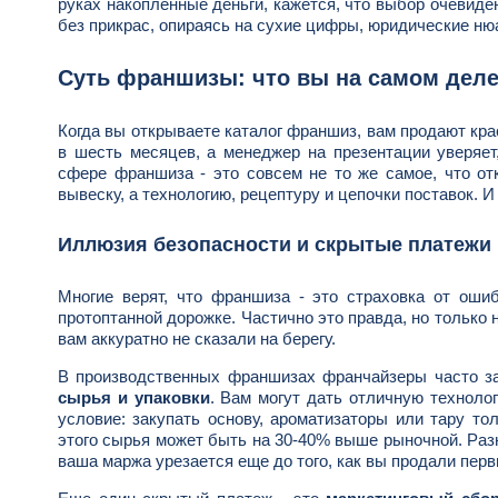
руках накопленные деньги, кажется, что выбор очевиден
без прикрас, опираясь на сухие цифры, юридические нюа
Суть франшизы: что вы на самом деле
Когда вы открываете каталог франшиз, вам продают кра
в шесть месяцев, а менеджер на презентации уверяет
сфере франшиза - это совсем не то же самое, что от
вывеску, а технологию, рецептуру и цепочки поставок. 
Иллюзия безопасности и скрытые платежи
Многие верят, что франшиза - это страховка от оши
протоптанной дорожке. Частично это правда, но только 
вам аккуратно не сказали на берегу.
В производственных франшизах франчайзеры часто з
сырья и упаковки
. Вам могут дать отличную техноло
условие: закупать основу, ароматизаторы или тару то
этого сырья может быть на 30-40% выше рыночной. Раз
ваша маржа урезается еще до того, как вы продали пер