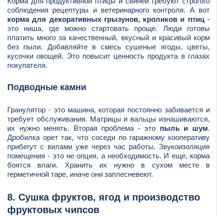
Корма для продуктивной птицы и свиней требуют строгого
соблюдения рецептуры и ветеринарного контроля. А вот
корма для декоративных грызунов, кроликов и птиц
-
это ниша, где можно стартовать проще. Люди готовы
платить много за качественный, вкусный и красивый корм
без пыли. Добавляйте в смесь сушеные ягоды, цветы,
кусочки овощей. Это повысит ценность продукта в глазах
покупателя.
Подводные камни
Гранулятор - это машина, которая постоянно забивается и
требует обслуживания. Матрицы и вальцы изнашиваются,
их нужно менять. Вторая проблема - это
пыль и шум
.
Дробилка орет так, что соседи по гаражному кооперативу
прибегут с вилами уже через час работы. Звукоизоляция
помещения - это не опция, а необходимость. И еще, корма
боятся влаги. Хранить их нужно в сухом месте в
герметичной таре, иначе они заплесневеют.
8. Сушка фруктов, ягод и производство
фруктовых чипсов