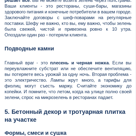
решает все
. Вы не можете возить зелень через полстраны.
Ваши клиенты - это рестораны, суши-бары, магазины
здорового питания и конечные потребители в вашем городе.
Заключайте договоры с шеф-поварами на регулярные
поставки. Шефу не важно, кто вы, ему важно, чтобы зелень
была свежей, чистой и привезена ровно к 10 утра.
Опоздали один раз - потеряли клиента.
Подводные камни
Главный враг - это
плесень и черная ножка
. Если вы
переувлажните субстрат или не обеспечите вентиляцию,
вы потеряете весь урожай за одну ночь. Вторая проблема -
это электричество. Лампы жрут много, а тарифы для
физлиц могут съесть маржу. Считайте экономику до
копейки. И помните, что летом, когда на улице полно своей
зелени, спрос на микрозелень в ресторанах падает.
5. Бетонный декор и тротуарная плитка
на участке
Формы, смеси и сушка