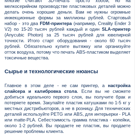
Многие считают 3D-печать просто хобби, но на
мелкосерийном производстве пластиковых деталей можно
делать очень хорошие деньги. Вам не нужны огромные
инжекционные формы за миллионы рублей. Стартовый
набор - это два
FDM-принтера
(например, Creality Ender 3
V2) по 15-20 тысяч рублей каждый и один
SLA-принтер
(Anycubic Photon) за 25 тысяч рублей для ювелирной
точности. Итого старт оборудования - около 60 тысяч
рублей. Обязательно купите вытяжку или организуйте
отток воздуха, потому что печать ABS-пластиком выделяет
токсичные вещества.
Сырье и технологические нюансы
Главное в этом деле - не сам принтер, а
настройка
слайсера и калибровка стола
. Если вы не сможете
добиться идеального первого слоя, вы получите брак и
потеряете время. Закупайте пластик катушками по 1-5 кг у
местных дистрибьюторов, а не в розницу. Для технических
деталей используйте PETG или ABS, для интерьерки - PLA
или matte-PLA. Себестоимость грамма пластика - копейки,
около 1-2 рублей. Вы продаете не пластик, вы продаете
решение проблемы клиента.