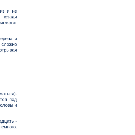
из и не
ы позади
выглядит
черепа и
м сложно
 отрывая
аться).
ется под
головы и
адцать -
емного.