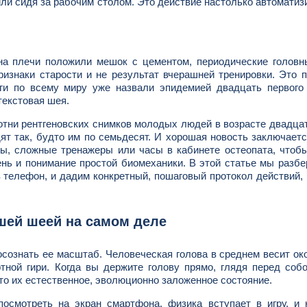
 или сидя за рабочим столом. Это действие настолько автоматиз
на плечи положили мешок с цементом, периодические головн
признаки старости и не результат вчерашней тренировки. Это 
оги по всему миру уже назвали эпидемией двадцать первого
текстовая шея.
отни рентгеновских снимков молодых людей в возрасте двадцат
ят так, будто им по семьдесят. И хорошая новость заключаетс
сы, сложные тренажеры или часы в кабинете остеопата, чтоб
ень и понимание простой биомеханики. В этой статье мы разбе
в телефон, и дадим конкретный, пошаговый протокол действий,
ашей шеей на самом деле
осознать ее масштаб. Человеческая голова в среднем весит ок
тной гири. Когда вы держите голову прямо, глядя перед соб
то их естественное, эволюционно заложенное состояние.
осмотреть на экран смартфона, физика вступает в игру, и 