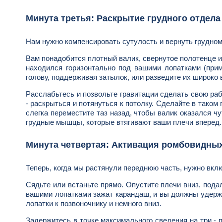
Минута третья: Раскрытие грудного отдела
Нам нужно компенсировать сутулость и вернуть грудно
Вам понадобится плотный валик, свернутое полотенце ил
находился горизонтально под вашими лопатками (прим
голову, поддерживая затылок, или разведите их широко 
Расслабьтесь и позвольте гравитации сделать свою рабо
- раскрыться и потянуться к потолку. Сделайте в таком 
слегка переместите таз назад, чтобы валик оказался ч
грудные мышцы, которые втягивают ваши плечи вперед.
Минута четвертая: Активация ромбовидн
Теперь, когда мы растянули переднюю часть, нужно вкл
Сядьте или встаньте прямо. Опустите плечи вниз, пода
вашими лопатками зажат карандаш, и вы должны удержат
лопатки к позвоночнику и немного вниз.
Задержитесь в точке максимального сведения на три -