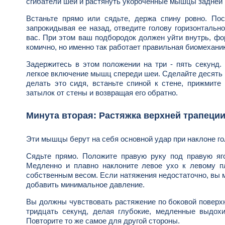
сгибатели шеи и растянуть укороченные мышцы задней 
Встаньте прямо или сядьте, держа спину ровно. Пос
запрокидывая ее назад, отведите голову горизонтальн
вас. При этом ваш подбородок должен уйти внутрь, фо
комично, но именно так работает правильная биомехани
Задержитесь в этом положении на три - пять секунд.
легкое включение мышц спереди шеи. Сделайте десять 
делать это сидя, встаньте спиной к стене, прижмите
затылок от стены и возвращая его обратно.
Минута вторая: Растяжка верхней трапеци
Эти мышцы берут на себя основной удар при наклоне гол
Сядьте прямо. Положите правую руку под правую яго
Медленно и плавно наклоните левое ухо к левому пл
собственным весом. Если натяжения недостаточно, вы 
добавить минимальное давление.
Вы должны чувствовать растяжение по боковой поверхн
тридцать секунд, делая глубокие, медленные выдох
Повторите то же самое для другой стороны.