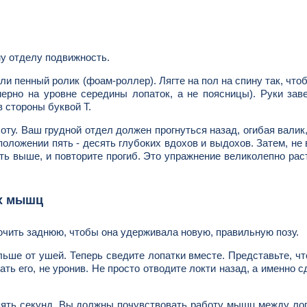
му отделу подвижность.
и пенный ролик (фоам-роллер). Лягте на пол на спину так, что
ерно на уровне середины лопаток, а не поясницы). Руки зав
в стороны буквой Т.
ту. Ваш грудной отдел должен прогнуться назад, огибая валик,
положении пять - десять глубоких вдохов и выдохов. Затем, не 
уть выше, и повторите прогиб. Это упражнение великолепно рас
ых мышц
ючить заднюю, чтобы она удерживала новую, правильную позу.
льше от ушей. Теперь сведите лопатки вместе. Представьте, ч
ь его, не уронив. Не просто отводите локти назад, а именно с
 пять секунд. Вы должны почувствовать работу мышц между ло