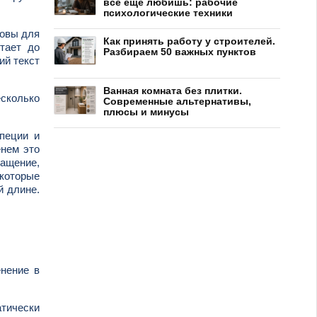
все еще любишь: рабочие
психологические техники
ловы для
Как принять работу у строителей.
тает до
Разбираем 50 важных пунктов
ий текст
Ванная комната без плитки.
есколько
Современные альтернативы,
плюсы и минусы
пеции и
енем это
ащение,
 которые
й длине.
енение в
атически