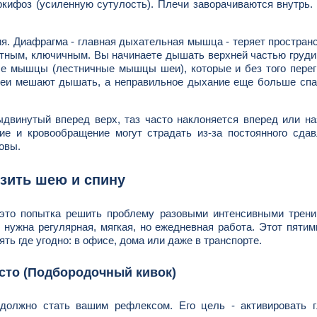
кифоз (усиленную сутулость). Плечи заворачиваются внутрь.
ия. Диафрагма - главная дыхательная мышца - теряет простран
тным, ключичным. Вы начинаете дышать верхней частью груди
ые мышцы (лестничные мышцы шеи), которые и без того пере
шеи мешают дышать, а неправильное дыхание еще больше спа
двинутый вперед верх, таз часто наклоняется вперед или на
е и кровообращение могут страдать из-за постоянного сдав
овы.
узить шею и спину
это попытка решить проблему разовыми интенсивными трени
нужна регулярная, мягкая, но ежедневная работа. Этот пяти
ть где угодно: в офисе, дома или даже в транспорте.
сто (Подбородочный кивок)
 должно стать вашим рефлексом. Его цель - активировать г