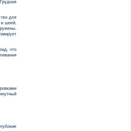
 Грудная
ство для
 и шеей,
гружены.
змирует
зад, что
ливания
ровками
минутный
лубокие