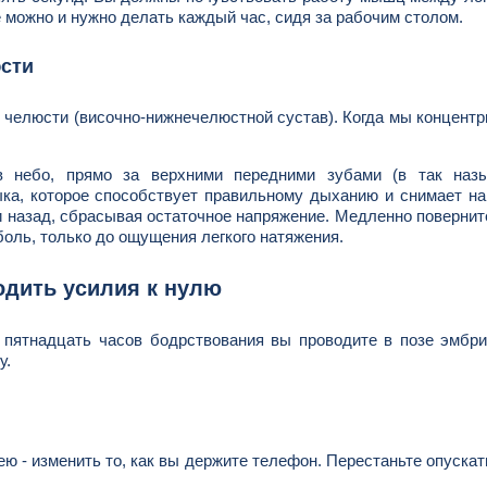
 можно и нужно делать каждый час, сидя за рабочим столом.
юсти
 челюсти (височно-нижнечелюстной сустав). Когда мы концент
 в небо, прямо за верхними передними зубами (в так наз
ка, которое способствует правильному дыханию и снимает на
назад, сбрасывая остаточное напряжение. Медленно повернит
боль, только до ощущения легкого натяжения.
одить усилия к нулю
 пятнадцать часов бодрствования вы проводите в позе эмбр
у.
ю - изменить то, как вы держите телефон. Перестаньте опускат