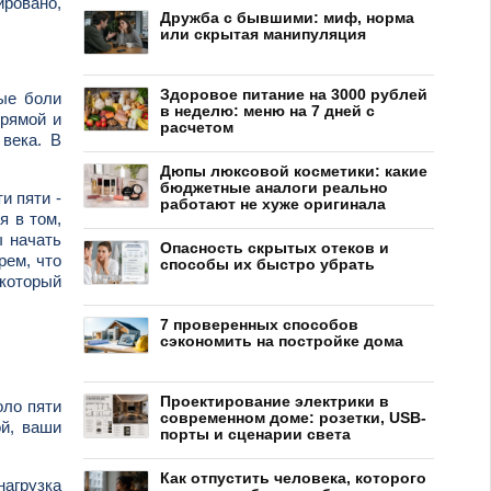
ировано,
Дружба с бывшими: миф, норма
или скрытая манипуляция
Здоровое питание на 3000 рублей
ые боли
в неделю: меню на 7 дней с
прямой и
расчетом
 века. В
Дюпы люксовой косметики: какие
бюджетные аналоги реально
и пяти -
работают не хуже оригинала
я в том,
ы начать
Опасность скрытых отеков и
рем, что
способы их быстро убрать
 который
7 проверенных способов
сэкономить на постройке дома
Проектирование электрики в
оло пяти
современном доме: розетки, USB-
ой, ваши
порты и сценарии света
Как отпустить человека, которого
нагрузка