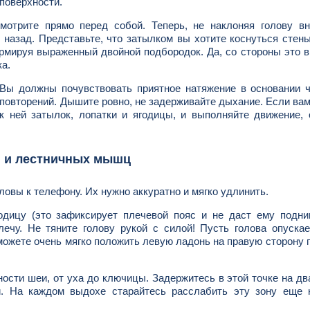
поверхности.
мотрите прямо перед собой. Теперь, не наклоняя голову вн
о назад. Представьте, что затылком вы хотите коснуться стен
рмируя выраженный двойной подбородок. Да, со стороны это 
ка.
 Вы должны почувствовать приятное натяжение в основании 
повторений. Дышите ровно, не задерживайте дыхание. Если ва
 к ней затылок, лопатки и ягодицы, и выполняйте движение,
и и лестничных мышц
овы к телефону. Их нужно аккуратно и мягко удлинить.
дицу (это зафиксирует плечевой пояс и не даст ему подним
ечу. Не тяните голову рукой с силой! Пусть голова опуска
можете очень мягко положить левую ладонь на правую сторону 
ости шеи, от уха до ключицы. Задержитесь в этой точке на дв
и. На каждом выдохе старайтесь расслабить эту зону еще н