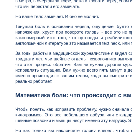
в метро, в очереди за кофе, лежа в кровати перед сном
что мы перестали его замечать.
Но ваше тело замечает. И оно не молчит.
Тянущая боль в основании черепа, ощущение, будто 
напряжения, хруст при повороте головы - все это не 
закономерный итог того, что ортопеды и реабилитол
англоязычной литературе это называется text neck, или 
За годы работы в медицинской журналистике я видел с
тридцати лет, чьи шейные отделы позвоночника выгляд
что этот процесс обратим. Вам не нужны дорогие кур
исправлять ситуацию. Вам нужно всего пять минут в д
именно происходит с вашим телом, когда вы смотрите 
реально работает.
Математика боли: что происходит с в
Чтобы понять, как исправить проблему, нужно сначала 
килограммов. Это вес небольшого арбуза или стандар
шейные позвонки и мышцы несут именно эту нагрузку. Э
Но как только вы наклоняете голову вперед, чтобы п