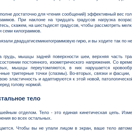
 вполне достаточно для чтения сообщений) эффективный вес го
раммов. При наклоне на тридцать градусов нагрузка возрас
тесь, скажем, на шестьдесят градусов, чтобы рассмотреть мелк
и семи килограммов.
ивязали двадцатисемикилограммовую гирю, и вы ходите так по н
а грудь, мышцы задней поверхности шеи, верхняя часть тра
стоянии постоянного, изометрического напряжения. Со врем
вых, мышцы переутомляются, в них нарушается кровообр
нные триггерные точки (спазмы). Во-вторых, связки и фасции,
вою эластичность и адаптируются к этой новой, патологическо
еред голову нормой.
стальное тело
шейным отделом. Тело - это единая кинетическая цепь. Изм
ения во всех остальных.
щается. Чтобы вы не упали лицом в экран, ваше тело автом