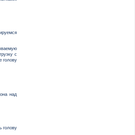
рируемся
ываемую
грузку с
е голову
иона над
ь голову