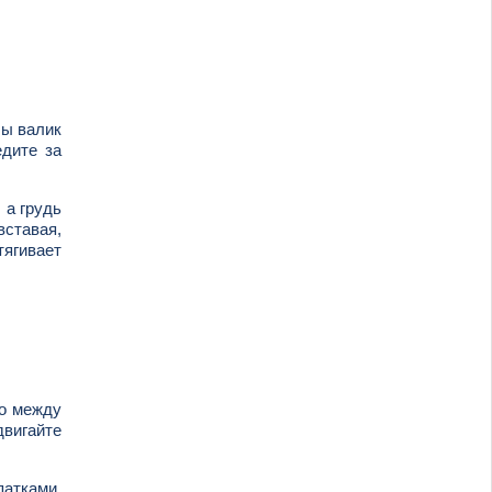
бы валик
едите за
 а грудь
вставая,
тягивает
то между
двигайте
патками.