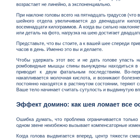
возрастает не линейно, а экспоненциально.
При наклоне головы всего на пятнадцать градусов (что
шейного отдела увеличивается до двенадцати килог
восемнадцати килограммов. А когда вы сильно наклоняе
или деталь на фото, нагрузка на шею достигает двадцат
Представьте, что вы стоите, а к вашей шее спереди пр
часов в день. Именно это вы и делаете.
Чтобы удержать этот вес и не дать голове упасть н
ромбовидные мышцы спины вынуждены находиться в со
приводит к двум фатальным последствиям. Во-пер
накапливается молочная кислота, и возникают болезне
постоянно находятся в растянутом состоянии, теряют с
Ваше тело начинает считать сутулость и выдвинутую вп
Эффект домино: как шея ломает все о
Ошибка думать, что проблема ограничивается только 
одном звене неизбежно вызывает компенсаторные измен
Когда голова выдвигается вперед, центр тяжести сме