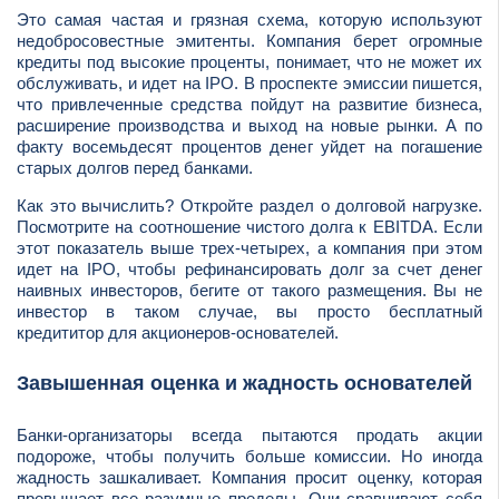
Это самая частая и грязная схема, которую используют
недобросовестные эмитенты. Компания берет огромные
кредиты под высокие проценты, понимает, что не может их
обслуживать, и идет на IPO. В проспекте эмиссии пишется,
что привлеченные средства пойдут на развитие бизнеса,
расширение производства и выход на новые рынки. А по
факту восемьдесят процентов денег уйдет на погашение
старых долгов перед банками.
Как это вычислить? Откройте раздел о долговой нагрузке.
Посмотрите на соотношение чистого долга к EBITDA. Если
этот показатель выше трех-четырех, а компания при этом
идет на IPO, чтобы рефинансировать долг за счет денег
наивных инвесторов, бегите от такого размещения. Вы не
инвестор в таком случае, вы просто бесплатный
кредититор для акционеров-основателей.
Завышенная оценка и жадность основателей
Банки-организаторы всегда пытаются продать акции
подороже, чтобы получить больше комиссии. Но иногда
жадность зашкаливает. Компания просит оценку, которая
превышает все разумные пределы. Они сравнивают себя