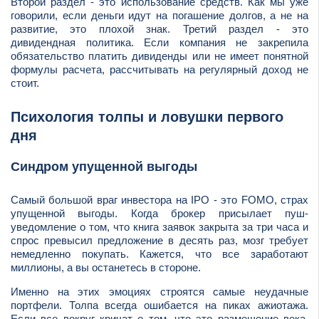
Второй раздел - это использование средств. Как мы уже
говорили, если деньги идут на погашение долгов, а не на
развитие, это плохой знак. Третий раздел - это
дивидендная политика. Если компания не закрепила
обязательство платить дивиденды или не имеет понятной
формулы расчета, рассчитывать на регулярный доход не
стоит.
Психология толпы и ловушки первого
дня
Синдром упущенной выгоды
Самый большой враг инвестора на IPO - это FOMO, страх
упущенной выгоды. Когда брокер присылает пуш-
уведомление о том, что книга заявок закрыта за три часа и
спрос превысил предложение в десять раз, мозг требует
немедленно покупать. Кажется, что все заработают
миллионы, а вы останетесь в стороне.
Именно на этих эмоциях строятся самые неудачные
портфели. Толпа всегда ошибается на пиках ажиотажа.
Если все вокруг кричат о том, что это размещение века,