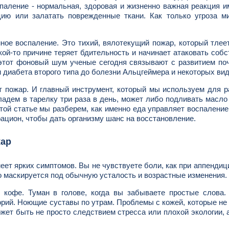
спаление - нормальная, здоровая и жизненно важная реакция 
ию или залатать поврежденные ткани. Как только угроза ми
мное воспаление. Это тихий, вялотекущий пожар, который тлее
кой-то причине теряет бдительность и начинает атаковать соб
 этот фоновый шум ученые сегодня связывают с развитием по
 диабета второго типа до болезни Альцгеймера и некоторых вид
 пожар. И главный инструмент, который мы используем для р
кладем в тарелку три раза в день, может либо подливать масло 
той статье мы разберем, как именно еда управляет воспаление
рацион, чтобы дать организму шанс на восстановление.
жар
еет ярких симптомов. Вы не чувствуете боли, как при аппендици
но маскируется под обычную усталость и возрастные изменения.
м кофе. Туман в голове, когда вы забываете простые слова
орий. Ноющие суставы по утрам. Проблемы с кожей, которые не
жет быть не просто следствием стресса или плохой экологии, 