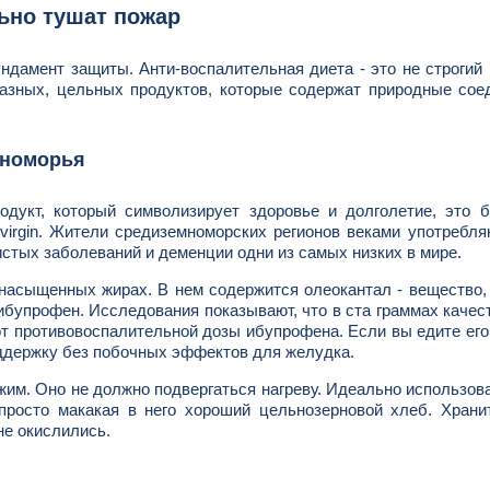
ьно тушат пожар
ндамент защиты. Анти-воспалительная диета - это не строгий
разных, цельных продуктов, которые содержат природные сое
мноморья
дукт, который символизирует здоровье и долголетие, это 
 virgin. Жители средиземноморских регионов веками употребля
истых заболеваний и деменции одни из самых низких в мире.
насыщенных жирах. В нем содержится олеокантал - вещество,
ибупрофен. Исследования показывают, что в ста граммах качес
от противовоспалительной дозы ибупрофена. Если вы едите ег
оддержку без побочных эффектов для желудка.
им. Оно не должно подвергаться нагреву. Идеально использова
просто макакая в него хороший цельнозерновой хлеб. Храни
не окислились.