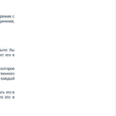
 режим с
динения,
было бы
ют его в
 которое
твенного
о каждый
ть его в
те его в