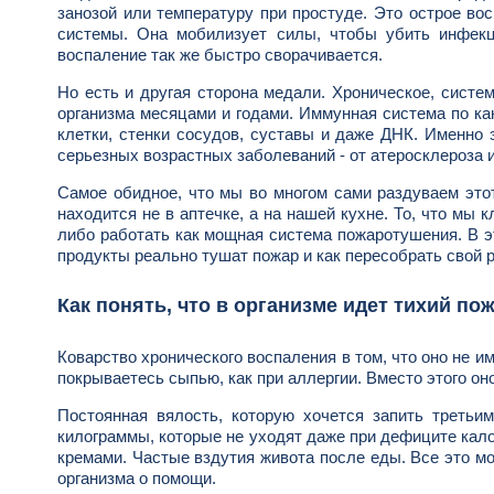
занозой или температуру при простуде. Это острое во
системы. Она мобилизует силы, чтобы убить инфекц
воспаление так же быстро сворачивается.
Но есть и другая сторона медали. Хроническое, систе
организма месяцами и годами. Иммунная система по ка
клетки, стенки сосудов, суставы и даже ДНК. Именно
серьезных возрастных заболеваний - от атеросклероза и
Самое обидное, что мы во многом сами раздуваем этот
находится не в аптечке, а на нашей кухне. То, что мы 
либо работать как мощная система пожаротушения. В э
продукты реально тушат пожар и как пересобрать свой 
Как понять, что в организме идет тихий по
Коварство хронического воспаления в том, что оно не им
покрываетесь сыпью, как при аллергии. Вместо этого о
Постоянная вялость, которую хочется запить третьи
килограммы, которые не уходят даже при дефиците кал
кремами. Частые вздутия живота после еды. Все это мо
организма о помощи.