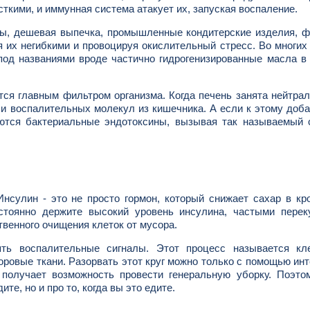
ткими, и иммунная система атакует их, запуская воспаление.
ны, дешевая выпечка, промышленные кондитерские изделия, 
их негибкими и провоцируя окислительный стресс. Во многих
 под названиями вроде частично гидрогенизированные масла в
ется главным фильтром организма. Когда печень занята нейтра
 и воспалительных молекул из кишечника. А если к этому доб
аются бактериальные эндотоксины, вызывая так называемый 
нсулин - это не просто гормон, который снижает сахар в кр
стоянно держите высокий уровень инсулина, частыми перек
твенного очищения клеток от мусора.
ть воспалительные сигналы. Этот процесс называется кл
оровые ткани. Разорвать этот круг можно только с помощью ин
 получает возможность провести генеральную уборку. Поэто
ите, но и про то, когда вы это едите.