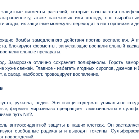
о защитные пигменты растений, которые называются полифен
ультрафиолету, атаке насекомых или холоду, оно вырабатыв
эти ягоды, их защитные молекулы переходят в наш организм и д
стоящие бомбы замедленного действия против воспаления. Ан
ета, блокируют ферменты, запускающие воспалительный каска
овоспалительные препараты.
од. Заморозка отлично сохраняет полифенолы. Горсть замор
не хуже свежей. Главное - избегать ягодных сиропов, джемов и 
, а сахар, наоборот, провоцирует воспаление.
е
пуста, руккола, редис. Эти овощи содержат уникальное соед
тные, фермент мирозиназа превращает глюкозинолаты в сульф
изме путь Nrf2.
ель антиоксидантной защиты в наших клетках. Он заставляе
лизуют свободные радикалы и выводят токсины. Сульфорафа
от повреждений.