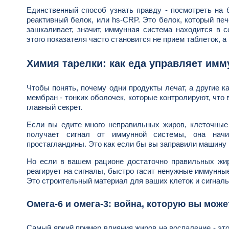
Единственный способ узнать правду - посмотреть на 
реактивный белок, или hs-CRP. Это белок, который пе
зашкаливает, значит, иммунная система находится в 
этого показателя часто становится не прием таблеток, а
Химия тарелки: как еда управляет им
Чтобы понять, почему одни продукты лечат, а другие к
мембран - тонких оболочек, которые контролируют, что 
главный секрет.
Если вы едите много неправильных жиров, клеточные
получает сигнал от иммунной системы, она нач
простагландины. Это как если бы вы заправили машину 
Но если в вашем рационе достаточно правильных жир
реагирует на сигналы, быстро гасит ненужные иммунные
Это строительный материал для ваших клеток и сигналь
Омега-6 и омега-3: война, которую вы може
Самый яркий пример влияния жиров на воспаление - эт