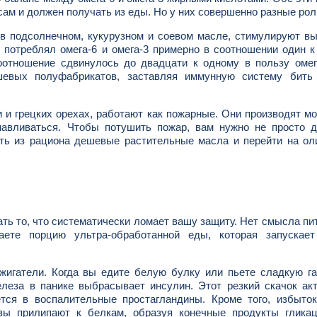
сам и должен получать из еды. Но у них совершенно разные рол
 в подсолнечном, кукурузном и соевом масле, стимулируют в
потреблял омега-6 и омега-3 примерно в соотношении один к
соотношение сдвинулось до двадцати к одному в пользу оме
евых полуфабрикатов, заставляя иммунную систему бить 
и и грецких орехах, работают как пожарные. Они производят м
навливаться. Чтобы потушить пожар, вам нужно не просто д
рать из рациона дешевые растительные масла и перейти на ол
ть то, что систематически ломает вашу защиту. Нет смысла пи
ете порцию ультра-обработанной еды, которая запускает
игатели. Когда вы едите белую булку или пьете сладкую га
леза в панике выбрасывает инсулин. Этот резкий скачок ак
тся в воспалительные простагландины. Кроме того, избыток
озы прилипают к белкам, образуя конечные продукты гликац