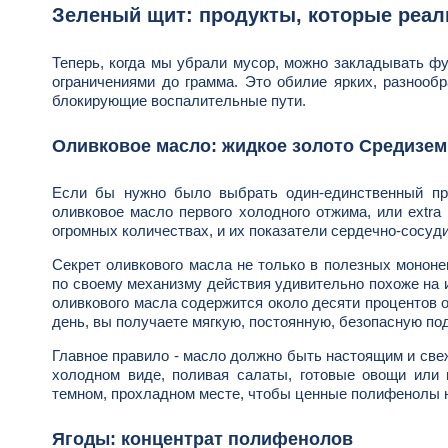
Зеленый щит: продукты, которые реал
Теперь, когда мы убрали мусор, можно закладывать фу
ограничениями до грамма. Это обилие ярких, разнооб
блокирующие воспалительные пути.
Оливковое масло: жидкое золото Средизе
Если бы нужно было выбрать один-единственный про
оливковое масло первого холодного отжима, или extra
огромных количествах, и их показатели сердечно-сосуд
Секрет оливкового масла не только в полезных мононе
по своему механизму действия удивительно похоже на 
оливкового масла содержится около десяти процентов 
день, вы получаете мягкую, постоянную, безопасную п
Главное правило - масло должно быть настоящим и свеж
холодном виде, поливая салаты, готовые овощи или 
темном, прохладном месте, чтобы ценные полифенолы 
Ягоды: концентрат полифенолов