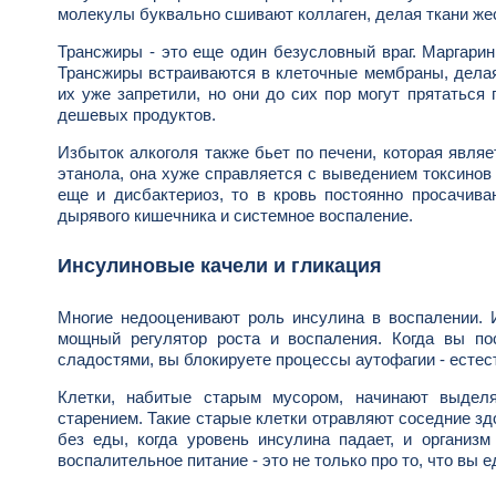
молекулы буквально сшивают коллаген, делая ткани жес
Трансжиры - это еще один безусловный враг. Маргари
Трансжиры встраиваются в клеточные мембраны, делая 
их уже запретили, но они до сих пор могут прятаться
дешевых продуктов.
Избыток алкоголя также бьет по печени, которая явля
этанола, она хуже справляется с выведением токсинов
еще и дисбактериоз, то в кровь постоянно просачив
дырявого кишечника и системное воспаление.
Инсулиновые качели и гликация
Многие недооценивают роль инсулина в воспалении. И
мощный регулятор роста и воспаления. Когда вы по
сладостями, вы блокируете процессы аутофагии - естес
Клетки, набитые старым мусором, начинают выделя
старением. Такие старые клетки отравляют соседние зд
без еды, когда уровень инсулина падает, и организм
воспалительное питание - это не только про то, что вы ед