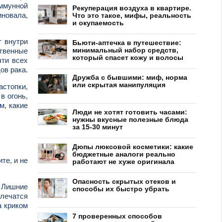
иммунной
Рекуперация воздуха в квартире.
новала,
Что это такое, мифы, реальность
и окупаемость
т внутри
Бьюти-аптечка в путешествие:
минимальный набор средств,
ственные
который спасет кожу и волосы
чти всех
ов рака.
Дружба с бывшими: миф, норма
или скрытая манипуляция
астопки,
в огонь,
м, какие
Люди не хотят готовить часами:
нужны вкусные полезные блюда
за 15-30 минут
Дюпы люксовой косметики: какие
бюджетные аналоги реально
те, и не
работают не хуже оригинала
Опасность скрытых отеков и
. Лишние
способы их быстро убрать
 лечатся
а криком
7 проверенных способов