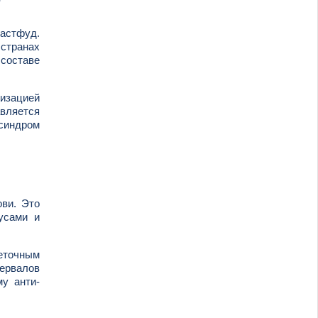
фастфуд.
 странах
 составе
лизацией
авляется
синдром
ови. Это
усами и
еточным
тервалов
му анти-