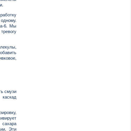
и.
ыработку
 одному.
га-6. Мы
тревогу
олекулы,
обавить
ивковое,
ть смузи
 каскад
зировку,
тивирует
 сахара
ии. Эти