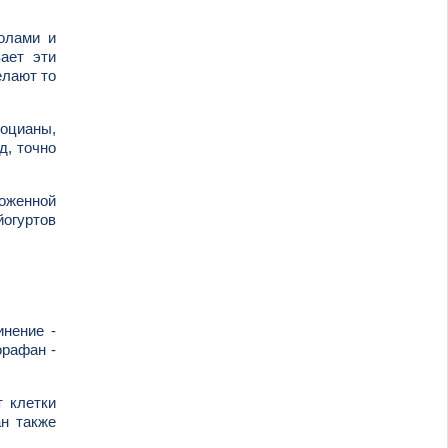
олами и
ает эти
елают то
тоцианы,
д, точно
оженной
йогуртов
инение -
орафан -
т клетки
н также