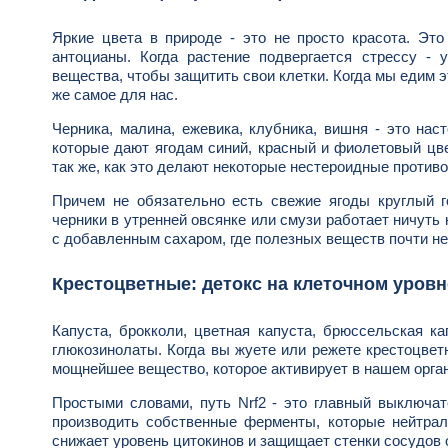
Яркие цвета в природе - это не просто красота. Эт
антоцианы. Когда растение подвергается стрессу - 
вещества, чтобы защитить свои клетки. Когда мы едим 
же самое для нас.
Черника, малина, ежевика, клубника, вишня - это на
которые дают ягодам синий, красный и фиолетовый цв
так же, как это делают некоторые нестероидные против
Причем не обязательно есть свежие ягоды круглый г
черники в утренней овсянке или смузи работает ничуть 
с добавленным сахаром, где полезных веществ почти нет
Крестоцветные: детокс на клеточном уровн
Капуста, брокколи, цветная капуста, брюссельская ка
глюкозинолаты. Когда вы жуете или режете крестоцве
мощнейшее вещество, которое активирует в нашем орган
Простыми словами, путь Nrf2 - это главный выключат
производить собственные ферменты, которые нейтра
снижает уровень цитокинов и защищает стенки сосудов 