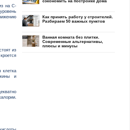
сэкономить на постройке дома
из на С-
 уровень
снижению
Как принять работу у строителей.
Разбираем 50 важных пунктов
Ванная комната без плитки.
Современные альтернативы,
плюсы и минусы
стоят из
 кроется
я клетка
окины и
декватно
калории.
 кислоты