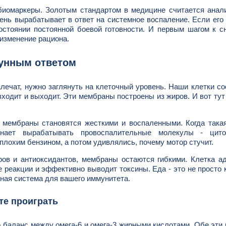
биомаркеры. Золотым стандартом в медицине считается анал
чень вырабатывает в ответ на системное воспаление. Если его
состоянии постоянной боевой готовности. И первым шагом к 
 изменение рациона.
мунным ответом
алечат, нужно заглянуть на клеточный уровень. Наши клетки со
входит и выходит. Эти мембраны построены из жиров. И вот тут
 мембраны становятся жесткими и воспаленными. Когда така
инает вырабатывать провоспалительные молекулы - цит
плохим бензином, а потом удивлялись, почему мотор стучит.
ов и антиоксидантов, мембраны остаются гибкими. Клетка а
 реакции и эффективно выводит токсины. Еда - это не просто 
ная система для вашего иммунитета.
те проиграть
о баланс между омега-6 и омега-3 жирными кислотами. Обе эти