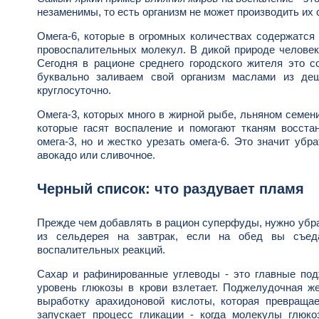
незаменимы, то есть организм не может производить их 
Омега-6, которые в огромных количествах содержатся
провоспалительных молекул. В дикой природе человек 
Сегодня в рационе среднего городского жителя это 
буквально заливаем свой организм маслами из деш
круглосуточно.
Омега-3, которых много в жирной рыбе, льняном семен
которые гасят воспаление и помогают тканям восста
омега-3, но и жестко урезать омега-6. Это значит уб
авокадо или сливочное.
Черный список: что раздувает пламя
Прежде чем добавлять в рацион суперфуды, нужно убра
из сельдерея на завтрак, если на обед вы съеда
воспалительных реакций.
Сахар и рафинированные углеводы - это главные подж
уровень глюкозы в крови взлетает. Поджелудочная же
выработку арахидоновой кислоты, которая превращае
запускает процесс гликации - когда молекулы глюк