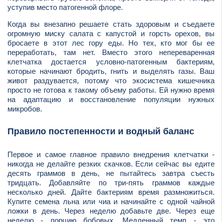
уступив место патогенной флоре.
Когда вы внезапно решаете стать здоровым и съедаете
огромную миску салата с капустой и горсть орехов, вы
бросаете в этот лес гору еды. Но тех, кто мог бы ее
переработать, там нет. Вместо этого непереваренная
клетчатка достается условно-патогенным бактериям,
которые начинают бродить, гнить и выделять газы. Ваш
живот раздувается, потому что экосистема кишечника
просто не готова к такому объему работы. Ей нужно время
на адаптацию и восстановление популяции нужных
микробов.
Правило постепенности и водный баланс
Первое и самое главное правило внедрения клетчатки -
никогда не делайте резких скачков. Если сейчас вы едите
десять граммов в день, не пытайтесь завтра съесть
тридцать. Добавляйте по три-пять граммов каждые
несколько дней. Дайте бактериям время размножиться.
Купите семена льна или чиа и начинайте с одной чайной
ложки в день. Через неделю добавьте две. Через еще
неделю - порцию бобовых. Медленный темп - это