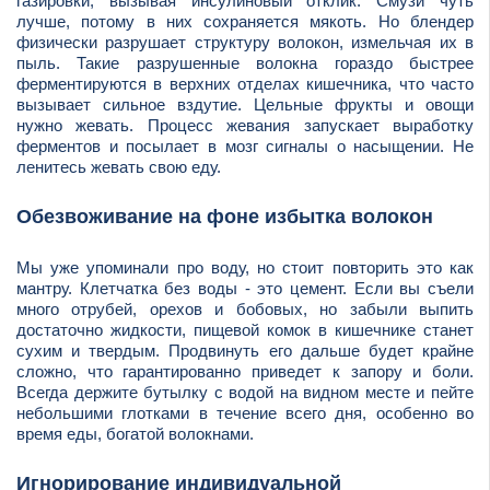
газировки, вызывая инсулиновый отклик. Смузи чуть
лучше, потому в них сохраняется мякоть. Но блендер
физически разрушает структуру волокон, измельчая их в
пыль. Такие разрушенные волокна гораздо быстрее
ферментируются в верхних отделах кишечника, что часто
вызывает сильное вздутие. Цельные фрукты и овощи
нужно жевать. Процесс жевания запускает выработку
ферментов и посылает в мозг сигналы о насыщении. Не
ленитесь жевать свою еду.
Обезвоживание на фоне избытка волокон
Мы уже упоминали про воду, но стоит повторить это как
мантру. Клетчатка без воды - это цемент. Если вы съели
много отрубей, орехов и бобовых, но забыли выпить
достаточно жидкости, пищевой комок в кишечнике станет
сухим и твердым. Продвинуть его дальше будет крайне
сложно, что гарантированно приведет к запору и боли.
Всегда держите бутылку с водой на видном месте и пейте
небольшими глотками в течение всего дня, особенно во
время еды, богатой волокнами.
Игнорирование индивидуальной