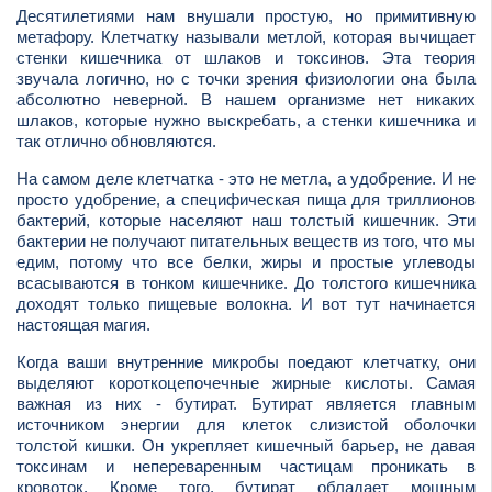
Десятилетиями нам внушали простую, но примитивную
метафору. Клетчатку называли метлой, которая вычищает
стенки кишечника от шлаков и токсинов. Эта теория
звучала логично, но с точки зрения физиологии она была
абсолютно неверной. В нашем организме нет никаких
шлаков, которые нужно выскребать, а стенки кишечника и
так отлично обновляются.
На самом деле клетчатка - это не метла, а удобрение. И не
просто удобрение, а специфическая пища для триллионов
бактерий, которые населяют наш толстый кишечник. Эти
бактерии не получают питательных веществ из того, что мы
едим, потому что все белки, жиры и простые углеводы
всасываются в тонком кишечнике. До толстого кишечника
доходят только пищевые волокна. И вот тут начинается
настоящая магия.
Когда ваши внутренние микробы поедают клетчатку, они
выделяют короткоцепочечные жирные кислоты. Самая
важная из них - бутират. Бутират является главным
источником энергии для клеток слизистой оболочки
толстой кишки. Он укрепляет кишечный барьер, не давая
токсинам и непереваренным частицам проникать в
кровоток. Кроме того, бутират обладает мощным