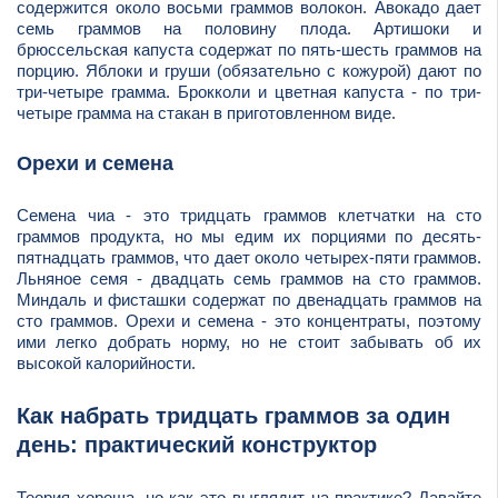
содержится около восьми граммов волокон. Авокадо дает
семь граммов на половину плода. Артишоки и
брюссельская капуста содержат по пять-шесть граммов на
порцию. Яблоки и груши (обязательно с кожурой) дают по
три-четыре грамма. Брокколи и цветная капуста - по три-
четыре грамма на стакан в приготовленном виде.
Орехи и семена
Семена чиа - это тридцать граммов клетчатки на сто
граммов продукта, но мы едим их порциями по десять-
пятнадцать граммов, что дает около четырех-пяти граммов.
Льняное семя - двадцать семь граммов на сто граммов.
Миндаль и фисташки содержат по двенадцать граммов на
сто граммов. Орехи и семена - это концентраты, поэтому
ими легко добрать норму, но не стоит забывать об их
высокой калорийности.
Как набрать тридцать граммов за один
день: практический конструктор
Теория хороша, но как это выглядит на практике? Давайте