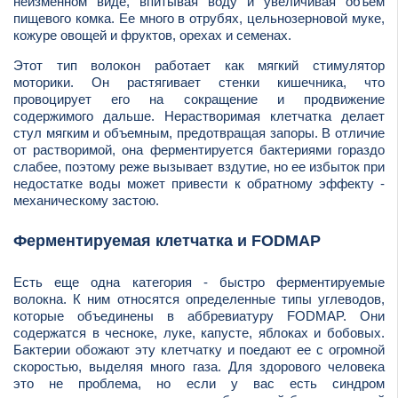
неизменном виде, впитывая воду и увеличивая объем
пищевого комка. Ее много в отрубях, цельнозерновой муке,
кожуре овощей и фруктов, орехах и семенах.
Этот тип волокон работает как мягкий стимулятор
моторики. Он растягивает стенки кишечника, что
провоцирует его на сокращение и продвижение
содержимого дальше. Нерастворимая клетчатка делает
стул мягким и объемным, предотвращая запоры. В отличие
от растворимой, она ферментируется бактериями гораздо
слабее, поэтому реже вызывает вздутие, но ее избыток при
недостатке воды может привести к обратному эффекту -
механическому застою.
Ферментируемая клетчатка и FODMAP
Есть еще одна категория - быстро ферментируемые
волокна. К ним относятся определенные типы углеводов,
которые объединены в аббревиатуру FODMAP. Они
содержатся в чесноке, луке, капусте, яблоках и бобовых.
Бактерии обожают эту клетчатку и поедают ее с огромной
скоростью, выделяя много газа. Для здорового человека
это не проблема, но если у вас есть синдром