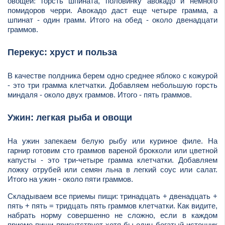
овощей: горсть шпината, половинку авокадо и немного
помидоров черри. Авокадо даст еще четыре грамма, а
шпинат - один грамм. Итого на обед - около двенадцати
граммов.
Перекус: хруст и польза
В качестве полдника берем одно среднее яблоко с кожурой
- это три грамма клетчатки. Добавляем небольшую горсть
миндаля - около двух граммов. Итого - пять граммов.
Ужин: легкая рыба и овощи
На ужин запекаем белую рыбу или куриное филе. На
гарнир готовим сто граммов вареной брокколи или цветной
капусты - это три-четыре грамма клетчатки. Добавляем
ложку отрубей или семян льна в легкий соус или салат.
Итого на ужин - около пяти граммов.
Складываем все приемы пищи: тринадцать + двенадцать +
пять + пять = тридцать пять граммов клетчатки. Как видите,
набрать норму совершенно не сложно, если в каждом
приеме пищи присутствует хотя бы один богатый источник