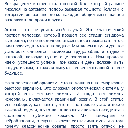
Возвращение в офис стало пыткой. Код, который раньше
писался на автомате, теперь вызывал тошноту. Коллеги, с
которыми он раньше легко находил общий язык, начали
раздражать до дрожи в руках.
Антон - это не уникальный случай. Это классический
портрет человека, который прошел все стадии синдрома
выгорания, но до последнего отказывался признавать, что с
ним происходит что-то неладное. Мы живем в культуре, где
усталость считается признаком трудолюбия, а отдых -
наградой, которую нужно еще заслужить. Нам продают
идею "успешного успеха", где каждый день должен быть
продуктивным, а каждая минута - инвестированной в свое
будущее.
Но человеческий организм - это не машина и не смартфон с
быстрой зарядкой. Это сложная биологическая система, у
которой есть жесткие лимиты. И когда эти лимиты
исчерпаны, включается аварийный режим. В этой статье
мы разберем, как понять, что вы не просто устали после
тяжелой недели, а что ваша нервная система находится в
состоянии глубокого кризиса. Мы поговорим о
нейробиологии, о скрытых физических симптомах и о том,
почему классические советы "просто взять отпуск" не