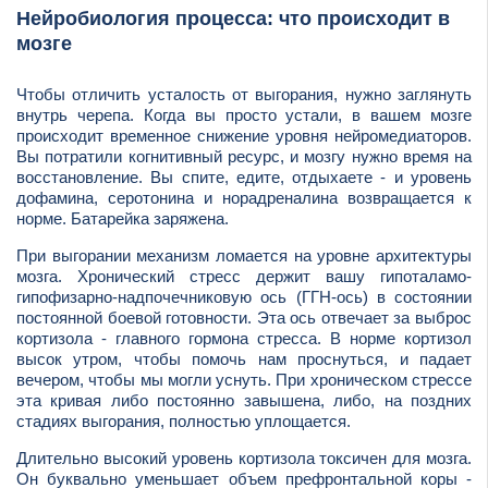
Нейробиология процесса: что происходит в
мозге
Чтобы отличить усталость от выгорания, нужно заглянуть
внутрь черепа. Когда вы просто устали, в вашем мозге
происходит временное снижение уровня нейромедиаторов.
Вы потратили когнитивный ресурс, и мозгу нужно время на
восстановление. Вы спите, едите, отдыхаете - и уровень
дофамина, серотонина и норадреналина возвращается к
норме. Батарейка заряжена.
При выгорании механизм ломается на уровне архитектуры
мозга. Хронический стресс держит вашу гипоталамо-
гипофизарно-надпочечниковую ось (ГГН-ось) в состоянии
постоянной боевой готовности. Эта ось отвечает за выброс
кортизола - главного гормона стресса. В норме кортизол
высок утром, чтобы помочь нам проснуться, и падает
вечером, чтобы мы могли уснуть. При хроническом стрессе
эта кривая либо постоянно завышена, либо, на поздних
стадиях выгорания, полностью уплощается.
Длительно высокий уровень кортизола токсичен для мозга.
Он буквально уменьшает объем префронтальной коры -