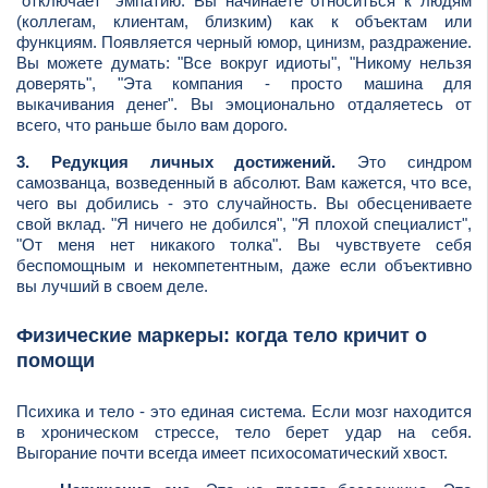
"отключает" эмпатию. Вы начинаете относиться к людям
(коллегам, клиентам, близким) как к объектам или
функциям. Появляется черный юмор, цинизм, раздражение.
Вы можете думать: "Все вокруг идиоты", "Никому нельзя
доверять", "Эта компания - просто машина для
выкачивания денег". Вы эмоционально отдаляетесь от
всего, что раньше было вам дорого.
3. Редукция личных достижений.
Это синдром
самозванца, возведенный в абсолют. Вам кажется, что все,
чего вы добились - это случайность. Вы обесцениваете
свой вклад. "Я ничего не добился", "Я плохой специалист",
"От меня нет никакого толка". Вы чувствуете себя
беспомощным и некомпетентным, даже если объективно
вы лучший в своем деле.
Физические маркеры: когда тело кричит о
помощи
Психика и тело - это единая система. Если мозг находится
в хроническом стрессе, тело берет удар на себя.
Выгорание почти всегда имеет психосоматический хвост.