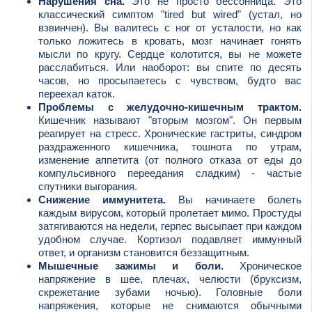
Нарушения сна.
Это не просто бессонница. Это
классический симптом "tired but wired" (устал, но
взвинчен). Вы валитесь с ног от усталости, но как
только ложитесь в кровать, мозг начинает гонять
мысли по кругу. Сердце колотится, вы не можете
расслабиться. Или наоборот: вы спите по десять
часов, но просыпаетесь с чувством, будто вас
переехал каток.
Проблемы с желудочно-кишечным трактом.
Кишечник называют "вторым мозгом". Он первым
реагирует на стресс. Хронические гастриты, синдром
раздраженного кишечника, тошнота по утрам,
изменение аппетита (от полного отказа от еды до
компульсивного переедания сладким) - частые
спутники выгорания.
Снижение иммунитета.
Вы начинаете болеть
каждым вирусом, который пролетает мимо. Простуды
затягиваются на недели, герпес высыпает при каждом
удобном случае. Кортизол подавляет иммунный
ответ, и организм становится беззащитным.
Мышечные зажимы и боли.
Хроническое
напряжение в шее, плечах, челюсти (бруксизм,
скрежетание зубами ночью). Головные боли
напряжения, которые не снимаются обычными