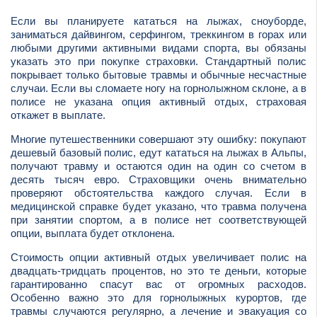
Если вы планируете кататься на лыжах, сноуборде,
заниматься дайвингом, серфингом, треккингом в горах или
любыми другими активными видами спорта, вы обязаны
указать это при покупке страховки. Стандартный полис
покрывает только бытовые травмы и обычные несчастные
случаи. Если вы сломаете ногу на горнолыжном склоне, а в
полисе не указана опция активный отдых, страховая
откажет в выплате.
Многие путешественники совершают эту ошибку: покупают
дешевый базовый полис, едут кататься на лыжах в Альпы,
получают травму и остаются один на один со счетом в
десять тысяч евро. Страховщики очень внимательно
проверяют обстоятельства каждого случая. Если в
медицинской справке будет указано, что травма получена
при занятии спортом, а в полисе нет соответствующей
опции, выплата будет отклонена.
Стоимость опции активный отдых увеличивает полис на
двадцать-тридцать процентов, но это те деньги, которые
гарантированно спасут вас от огромных расходов.
Особенно важно это для горнолыжных курортов, где
травмы случаются регулярно, а лечение и эвакуация со