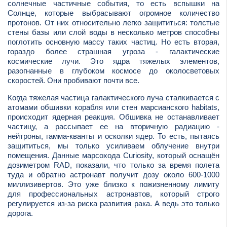
солнечные частичные события, то есть вспышки на
Солнце, которые выбрасывают огромное количество
протонов. От них относительно легко защититься: толстые
стены базы или слой воды в несколько метров способны
поглотить основную массу таких частиц. Но есть вторая,
гораздо более страшная угроза - галактические
космические лучи. Это ядра тяжелых элементов,
разогнанные в глубоком космосе до околосветовых
скоростей. Они пробивают почти все.
Когда тяжелая частица галактического луча сталкивается с
атомами обшивки корабля или стен марсианского habitats,
происходит ядерная реакция. Обшивка не останавливает
частицу, а рассыпает ее на вторичную радиацию -
нейтроны, гамма-кванты и осколки ядер. То есть, пытаясь
защититься, мы только усиливаем облучение внутри
помещения. Данные марсохода Curiosity, который оснащён
дозиметром RAD, показали, что только за время полета
туда и обратно астронавт получит дозу около 600-1000
миллизивертов. Это уже близко к пожизненному лимиту
для профессиональных астронавтов, который строго
регулируется из-за риска развития рака. А ведь это только
дорога.