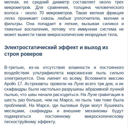
мелкая, ее средний диаметр составляет около трех
микрометров. Для сравнения, толщина человеческого
волоса - около 70 микрометров. Такая мелкая фракция
легко проникает сквозь любые уплотнители, молнии и
фильтры. Она попадает в легкие, вызывая силикоз и
тяжелые воспаления, потому что иммунная система не
может вывести такие микроскопические инородные тела.
Электростатический эффект и выход из
строя роверов
В-третьих, из-за отсутствия влажности и постоянного
воздействия ультрафиолета марсианская пыль сильно
электризуется. Она липнет ко всему. Вспомните миссию
Apollo 17. Астронавты провели на Луне всего три дня, и их
скафандры были настолько разрушены абразивной лунной
пылью, что швы начали расходиться. На Луне гравитация в
шесть раз больше, чем на Марсе, но пыль там тоже была
проблемой. На Марсе, где пылевые бури могут бушевать
месяцами, скафандры и внешние механизмы будут
подвергаться постоянному микроскопическому
пескоструйному эффекту.