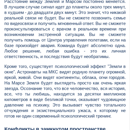
Расстояние между Землей и Марсом постоянно меняется.
В лучшем случае сигнал идет до планеты около трех минут,
в худшем - до двадцати двух минут. Это значит, что никакой
реальной связи не будет. Вы не сможете позвонить семье
по видеосвязи и получить мгновенный ответ. Вы не сможете
проконсультироваться с врачом в реальном времени при
возникновении экстренной ситуации. Вы не сможете
получить помощь от Центра управления полетами, если на
базе произойдет авария. Команда будет абсолютно одна.
Любое решение, любая ошибка - это их личная
ответственность, и последствия будут необратимы.
Кроме того, существует психологический эффект "Земли в
окне". Астронавты на МКС видят родную планету огромной,
яркой, живой. Они видят континенты, облака, огни городов.
На Марсе Земля будет выглядеть просто как очень яркая
звезда. Осознание того, что все человечество, вся история,
все, что ты любишь, находится за десятки миллионов
километров в виде безликой точки, оказывает чудовищное
давление на психику. Это вызывает чувство тотального
отчуждения и экзистенциального ужаса, к которому не
готов ни один современный психологический тренинг.
Конфликты в замкнутом пространстве