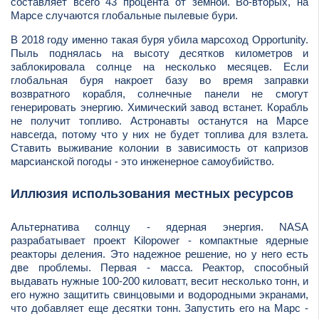
составляет всего 43 процента от земной. Во-вторых, на
Марсе случаются глобальные пылевые бури.
В 2018 году именно такая буря убила марсоход Opportunity.
Пыль поднялась на высоту десятков километров и
заблокировала солнце на несколько месяцев. Если
глобальная буря накроет базу во время заправки
возвратного корабля, солнечные панели не смогут
генерировать энергию. Химический завод встанет. Корабль
не получит топливо. Астронавты останутся на Марсе
навсегда, потому что у них не будет топлива для взлета.
Ставить выживание колонии в зависимость от капризов
марсианской погоды - это инженерное самоубийство.
Иллюзия использования местных ресурсов
Альтернатива солнцу - ядерная энергия. NASA
разрабатывает проект Kilopower - компактные ядерные
реакторы деления. Это надежное решение, но у него есть
две проблемы. Первая - масса. Реактор, способный
выдавать нужные 100-200 киловатт, весит несколько тонн, и
его нужно защитить свинцовыми и водородными экранами,
что добавляет еще десятки тонн. Запустить его на Марс -