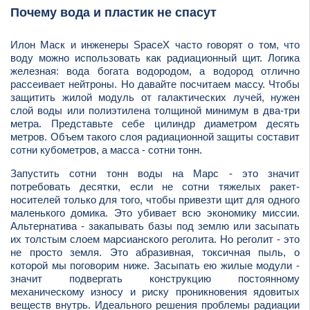
Почему вода и пластик не спасут
Илон Маск и инженеры SpaceX часто говорят о том, что
воду можно использовать как радиационный щит. Логика
железная: вода богата водородом, а водород отлично
рассеивает нейтроны. Но давайте посчитаем массу. Чтобы
защитить жилой модуль от галактических лучей, нужен
слой воды или полиэтилена толщиной минимум в два-три
метра. Представьте себе цилиндр диаметром десять
метров. Объем такого слоя радиационной защиты составит
сотни кубометров, а масса - сотни тонн.
Запустить сотни тонн воды на Марс - это значит
потребовать десятки, если не сотни тяжелых ракет-
носителей только для того, чтобы привезти щит для одного
маленького домика. Это убивает всю экономику миссии.
Альтернатива - закапывать базы под землю или засыпать
их толстым слоем марсианского реголита. Но реголит - это
не просто земля. Это абразивная, токсичная пыль, о
которой мы поговорим ниже. Засыпать ею жилые модули -
значит подвергать конструкцию постоянному
механическому износу и риску проникновения ядовитых
веществ внутрь. Идеального решения проблемы радиации