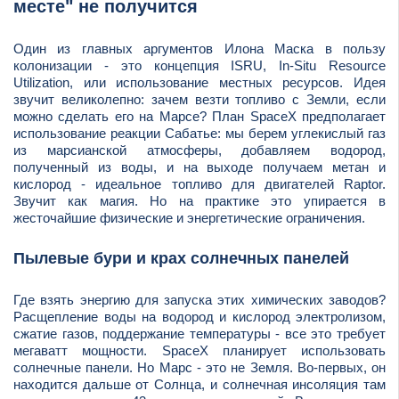
месте" не получится
Один из главных аргументов Илона Маска в пользу
колонизации - это концепция ISRU, In-Situ Resource
Utilization, или использование местных ресурсов. Идея
звучит великолепно: зачем везти топливо с Земли, если
можно сделать его на Марсе? План SpaceX предполагает
использование реакции Сабатье: мы берем углекислый газ
из марсианской атмосферы, добавляем водород,
полученный из воды, и на выходе получаем метан и
кислород - идеальное топливо для двигателей Raptor.
Звучит как магия. Но на практике это упирается в
жесточайшие физические и энергетические ограничения.
Пылевые бури и крах солнечных панелей
Где взять энергию для запуска этих химических заводов?
Расщепление воды на водород и кислород электролизом,
сжатие газов, поддержание температуры - все это требует
мегаватт мощности. SpaceX планирует использовать
солнечные панели. Но Марс - это не Земля. Во-первых, он
находится дальше от Солнца, и солнечная инсоляция там