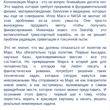
Колонизация Марса - это не вопрос ближайших десяти лет.
Это задача, которая требует прорывов в фундаментальной
физике, материаловедении, биологии и медицине, которых
мы еще не совершили. Илон Маск и NASA не молчат об
этих проблемах из-за злого умысла. Они просто
вынуждены продавать мечту, чтобы получать
финансирование. Инженеры знают, что Starship - это
великолепный транспортный корабль, но он не решает
проблем радиации, гравитации и токсичной пыли.
Это не значит, что мы должны отказаться от полетов на
Марс. Мы обязательно туда полетим. Первые высадки,
научные базы, кратковременные миссии - все это
состоится. Но превращение Марса в второй дом для
человечества, о котором так любят писать в
фантастических романах, потребует решения таких
технических задач, которые сегодня кажутся нам
невозможными. Мы отправимся на Марс не как покорители
новой земли, а как экстремалы, выживающие в самом
враждебном месте, которое только можно представить. И
осознание этого факта - первый шаг к тому, чтобы
перестать верить в красивую картинку и начать решать
реальные инженерные задачи.