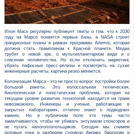
Илон Маск регулярно публикует твиты о том, что к 2030
году на Марсе появятся первые базы, а NASA строит
грандиозные планы в рамках программы Artemis, которая
должна стать трамплином к Красной планете. Медиа
трубят о новой эре, о мультипланетарном виде и о
спасении человечества. Но если отключить маркетинг,
убрать пафосные пресс-релизы и посмотреть на сухие
инженерные расчеты, картина резко меняется.
Колонизация Марса - это не просто вопрос постройки более
большой ракеты. Это колоссальная техническая,
биологическая и логистическая проблема, которая на
текущем уровне развития технологий находится на грани
невозможного. Инженеры и ученые, работающие в
закрытых лабораториях, отлично знают о подводных
камнях. Но в публичном поле эти темы часто
замалчиваются, чтобы не убивать энтузиазм спонсоров и
не пугать налогоплательщиков. Сегодня мы снимем
розовые очки и разберем суровую физику, биологию и