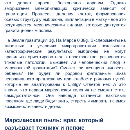
что делает проект бесконечно дорогим. Однако
эмбриогенез млекопитающих критически зависит от
гравитации. Процессы деления клеток, формирования
осевых структур у эмбриона, имплантации в матку - все это
регулируется механическими силами, которые диктуются
гравитационным полем.
На Земле гравитация 1g. На Марсе 0,38g. Эксперименты на
животных в условиях микрогравитации показывают
катастрофические результаты: эмбрионы не могут
правильно ориентироваться в пространстве, развиваются
тяжелые патологии. Выживет ли человеческий плод в
марсианской гравитации? Сможет ли женщина выносить
ребенка? Не будет ли родовой фатальным из-за
неправильного предлежания или слабости родовых путей,
которые не адаптированы к 0,38g? Ответов нет. А это
значит, что первая марсианская колония не сможет стать
самодостаточной. Она навсегда останется вахтовым
поселком, где люди будут жить, стареть и умирать, не имея
возможности завести детей.
Марсианская пыль: враг, который
разъедает технику и легкие