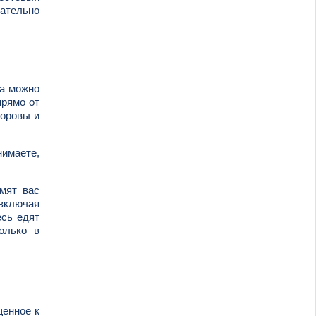
зательно
да можно
прямо от
коровы и
нимаете,
рмят вас
включая
есь едят
олько в
щенное к