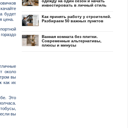
одежду на один сезон и начать
новичков
инвестировать в личный стиль
скачайте
са будет
Как принять работу у строителей.
я цена.
Разбираем 50 важных пунктов
спортной
 гораздо
Ванная комната без плитки.
Современные альтернативы,
плюсы и минусы
отличные
т около
утром вы
к как их
убе. Это
полчаса.
втобусы,
 если вы