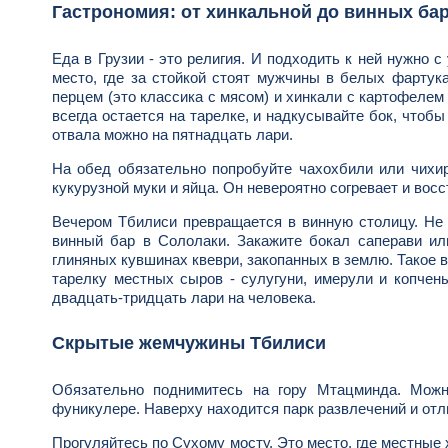
Гастрономия: от хинкальной до винных ба
Еда в Грузии - это религия. И подходить к ней нужно 
место, где за стойкой стоят мужчины в белых фартука
перцем (это классика с мясом) и хинкали с картофелем
всегда остается на тарелке, и надкусывайте бок, чтобы
отвала можно на пятнадцать лари.
На обед обязательно попробуйте чахохбили или чихир
кукурузной муки и яйца. Он невероятно согревает и вос
Вечером Тбилиси превращается в винную столицу. Не
винный бар в Сололаки. Закажите бокал саперави ил
глиняных кувшинах квеври, закопанных в землю. Такое в
тарелку местных сыров - сулугуни, имерули и копчен
двадцать-тридцать лари на человека.
Скрытые жемчужины Тбилиси
Обязательно поднимитесь на гору Мтацминда. Можн
фуникулере. Наверху находится парк развлечений и отл
Прогуляйтесь по Сухому мосту. Это место, где местные