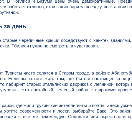
olt. В Тбилиси и Батуми цены очень демократичные. Поездк
си работает отлично, стоит один лари за поездку, но станции н
рутизной.
ь за день
де старые черепичные крыши соседствуют с хай-тек зданиями,
ки. Тбилиси нужно не смотреть, а чувствовать.
. Туристы часто селятся в Старом городе, в районе Абанотуб
но. Если вы хотите жить там, где бьется настоящее сердце
это лабиринт старых итальянских двориков с лепниной, которы
гурети - это спокойный, зеленый район с широкими проспе
район, где жили грузинские интеллигенты и поэты. Здесь узкие
 хотите современности и лоска, выбирайте Ваке. Это район
 поездки я все же рекомендую Сололаки или окрестности пр