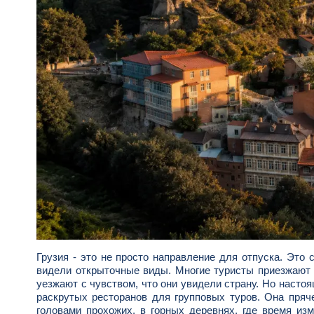
Грузия - это не просто направление для отпуска. Это 
видели открыточные виды. Многие туристы приезжают 
уезжают с чувством, что они увидели страну. Но насто
раскрутых ресторанов для групповых туров. Она пряч
головами прохожих, в горных деревнях, где время из