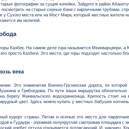
старые фотографии за сущие копейки. Зайдите в район Абаноту
бы посмотреть на старые серные бани с кирпичными трубами, сп
ок у Сухого моста или на Мост Мира, который местные жители 
кажется им нелепой.
вобода
 горы Казбек. На самом деле гора называется Мкинварцвери, а К
его просто Казбеги. Это место, где горы подходят настолько бли
возь века
ение. Это знаменитая Военно-Грузинская дорога, по которой 
Пушкина и Грибоедова. По пути ваша маршрутка обязательно
 на берегу Жинвальского водохранилища. Крепость стоит на
умрудный цвет. Здесь можно купить у местных бабушек копчен
ный курорт страны. Летом и осенью это место для параплан
дов в Гудаури - огромная полукруглая смотровая площадка с м
казский хребет оттуда открывается потрясающий. И, наконец, К