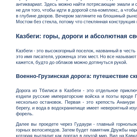
антиквариат. Здесь можно найти потрясающие эмали и 
не для того, чтобы идти в дорогой спа-комплекс, а что
в глубине дворов. Вечером загляните на блошиный рын
Мостом без стекла, потому что стеклянная конструкция 
Казбеги: горы, дороги и абсолютная с
Казбеги - это высокогорный поселок, названный в честь
это имя писателя, уроженца этих мест. Но все называют 
кажется, будто до облаков можно дотянуться рукой.
Военно-Грузинская дорога: путешествие ск
Дорога из Тбилиси в Казбеги - это отдельное приключ
ездили русские императорские войска и поэты вроде 
несколько остановок. Первая - это крепость Ананури
берегу, и вода в водохранилище имеет невероятный из
форель.
Далее вы проедете через Гудаури - главный горнолыж
горных велосипедов. Затем будет памятник Дружбы наро
которая выглядит как портал в другой мир. Вид на Кав