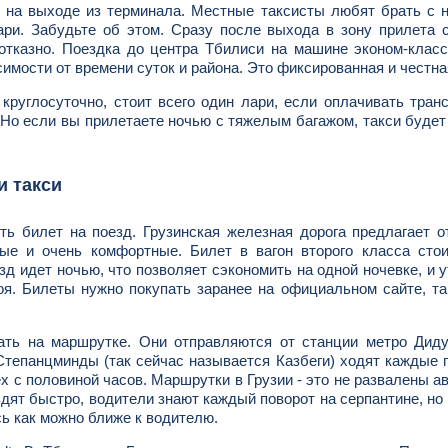
 на выходе из терминала. Местные таксисты любят брать с 
ари. Забудьте об этом. Сразу после выхода в зону прилета 
зотказно. Поездка до центра Тбилиси на машине эконом-клас
симости от времени суток и района. Это фиксированная и честна
 круглосуточно, стоит всего один лари, если оплачивать тран
y. Но если вы прилетаете ночью с тяжелым багажом, такси будет
и такси
ть билет на поезд. Грузинская железная дорога предлагает 
ые и очень комфортные. Билет в вагон второго класса стои
езд идет ночью, что позволяет сэкономить на одной ночевке, и 
я. Билеты нужно покупать заранее на официальном сайте, та
хать на маршрутке. Они отправляются от станции метро Дид
 Степанцминды (так сейчас называется Казбеги) ходят каждые 
х с половиной часов. Маршрутки в Грузии - это не развалены а
дят быстро, водители знают каждый поворот на серпантине, но
сь как можно ближе к водителю.