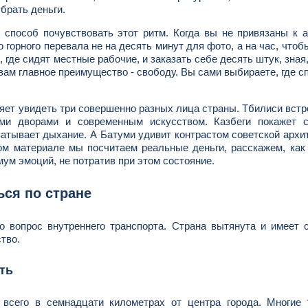
 брать деньги.
 способ почувствовать этот ритм. Когда вы не привязаны к 
 горного перевала не на десять минут для фото, а на час, чтоб
где сидят местные рабочие, и заказать себе десять штук, зная,
ам главное преимущество - свободу. Вы сами выбираете, где сп
ляет увидеть три совершенно разных лица страны. Тбилиси встр
ми дворами и современным искусством. Казбеги покажет с
ватывает дыхание. А Батуми удивит контрастом советской архи
ом материале мы посчитаем реальные деньги, расскажем, как
мум эмоций, не потратив при этом состояние.
ься по стране
то вопрос внутреннего транспорта. Страна вытянута и имеет
тво.
ть
всего в семнадцати километрах от центра города. Многие 