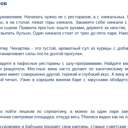
ров
с уважением. Начинать нужно не с ресторанов, а с хинкальных.
х, а на столах лежат горы хинкали. Закажите себе хинкали 
 и сыром. Правила простые: ешьте руками, держите за хвостик,
 выпить бульон. Один хинкали стоит от трех до пяти лари. Нае
тму. Чихиртма - это густой, ароматный суп из курицы с доб
станавливает силы после долгой прогулки.
 идите в пафосные рестораны с шоу-программами. Найдите м
и ркацители. Местные вина часто делают по кахетинскому м
ино имеет совершенно другой, терпкий и глубокий вкус. К вину 
ый чечил. Ужин в хорошем винном баре с закусками обойдет
о пойти пешком по серпантину, а можно за один лари зае
ичная смотровая площадка, откуда весь Тбилиси виден как на л
 художники и бабушки продают свои картины, старые советские 