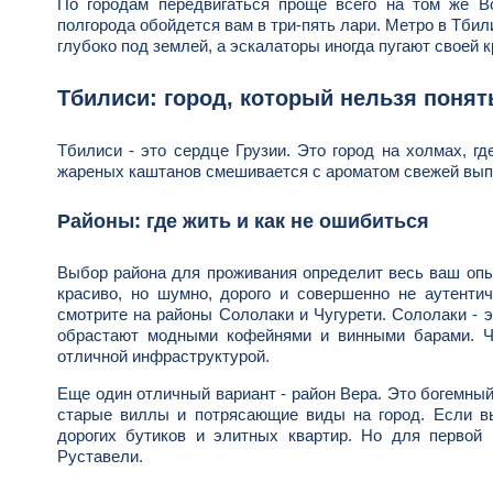
По городам передвигаться проще всего на том же B
полгорода обойдется вам в три-пять лари. Метро в Тбили
глубоко под землей, а эскалаторы иногда пугают своей к
Тбилиси: город, который нельзя понят
Тбилиси - это сердце Грузии. Это город на холмах, г
жареных каштанов смешивается с ароматом свежей выпеч
Районы: где жить и как не ошибиться
Выбор района для проживания определит весь ваш опыт
красиво, но шумно, дорого и совершенно не аутентич
смотрите на районы Сололаки и Чугурети. Сололаки - 
обрастают модными кофейнями и винными барами. Чу
отличной инфраструктурой.
Еще один отличный вариант - район Вера. Это богемный 
старые виллы и потрясающие виды на город. Если вы
дорогих бутиков и элитных квартир. Но для первой
Руставели.