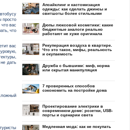
Апсайклинг и кастомизация
одежды: как сделать джинсы и
свитшоты более стильными
автобусу
ы просто
 что вас
Дюпы люксовой косметики: какие
бюджетные аналоги реально
ать, что
работают не хуже оригинала
Рекуперация воздуха в квартире.
етит вас
Что это такое, мифы, реальность
уровую,
и окупаемость
тектуры,
 не дать
Дружба с бывшими: миф, норма
или скрытая манипуляция
7 проверенных способов
сэкономить на постройке дома
 сложный
Проектирование электрики в
современном доме: розетки, USB-
порты и сценарии света
Медленная мода: как не покупать
туристы