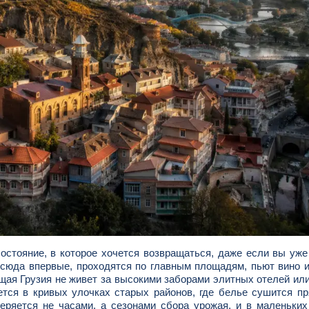
состояние, в которое хочется возвращаться, даже если вы уже
сюда впервые, проходятся по главным площадям, пьют вино и
ящая Грузия не живет за высокими заборами элитных отелей ил
ется в кривых улочках старых районов, где белье сушится п
меряется не часами, а сезонами сбора урожая, и в маленьки