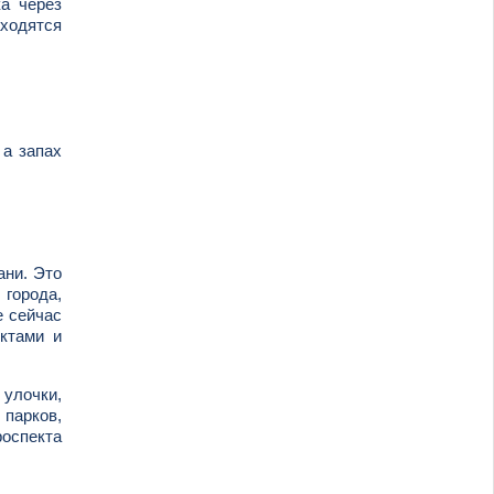
а через
аходятся
 а запах
ани. Это
 города,
е сейчас
ктами и
 улочки,
 парков,
оспекта