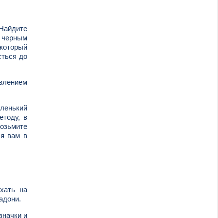
 Найдите
с черным
 который
сться до
авлением
аленький
етоду, в
возьмите
ся вам в
хать на
адони.
значки и