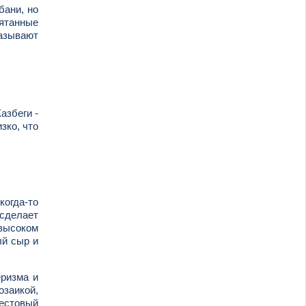
бани, но
рятанные
называют
азбеги -
зко, что
когда-то
 сделает
 высоком
ый сыр и
еризма и
озаикой,
рестовый