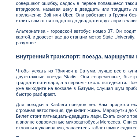
совершают ошибку, садясь в первое попавшееся такси
втридорога, называя цену в двадцать или тридцать л
приложение Bolt или Uber. Они работают в Грузии бе
стоить вам от пятнадцати до двадцати двух лари в зави
Альтернатива - городской автобус номер 37. Он ходит
картой, и довезет вас до станции метро State Universit
разумнее.
Внутренний транспорт: поезда, маршрутки 
Чтобы уехать из Тбилиси в Батуми, лучше всего купи
двухэтажные поезда Stadis. Они современные, быстр
тридцати пяти лари, а в первом - около пятидесяти. По
уже выходите на вокзале в Батуми, слушая шум прибо
быстро разбирают.
Для поездки в Казбеги поездов нет. Вам придется е
огромная автостанция, где кипит жизнь. Маршрутки до
Билет стоит пятнадцать-двадцать лари. Ехать около тре
а вполне современные микроавтобусы Mercedes. Они ез
склонны к укачиванию, запаситесь таблетками и садите