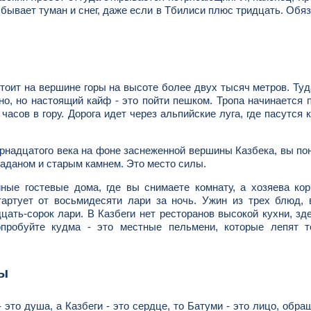
 бывает туман и снег, даже если в Тбилиси плюс тридцать. Обя
 стоит на вершине горы на высоте более двух тысяч метров. Ту
но, но настоящий кайф - это пойти пешком. Тропа начинается 
асов в гору. Дорога идет через альпийские луга, где пасутся 
рнадцатого века на фоне заснеженной вершины Казбека, вы по
ладаном и старым камнем. Это место силы.
ные гостевые дома, где вы снимаете комнату, а хозяева ко
артует от восьмидесяти лари за ночь. Ужин из трех блюд, 
цать-сорок лари. В Казбеги нет ресторанов высокой кухни, зд
опробуйте кудма - это местные пельмени, которые лепят т
бы
 это душа, а Казбеги - это сердце, то Батуми - это лицо, обра