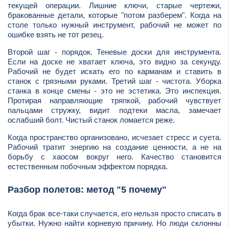
текущей операции. Лишние ключи, старые чертежи,
бракованные детали, которые "потом разберем". Когда на
столе только нужный инструмент, рабочий не может по
ошибке взять не тот резец.
Второй шаг - порядок. Теневые доски для инструмента.
Если на доске не хватает ключа, это видно за секунду.
Рабочий не будет искать его по карманам и ставить в
станок с грязными руками. Третий шаг - чистота. Уборка
станка в конце смены - это не эстетика. Это инспекция.
Протирая направляющие тряпкой, рабочий чувствует
пальцами стружку, видит подтеки масла, замечает
ослабший болт. Чистый станок ломается реже.
Когда пространство организовано, исчезает стресс и суета.
Рабочий тратит энергию на создание ценности, а не на
борьбу с хаосом вокруг него. Качество становится
естественным побочным эффектом порядка.
Разбор полетов: метод "5 почему"
Когда брак все-таки случается, его нельзя просто списать в
убытки. Нужно найти корневую причину. Но люди склонны