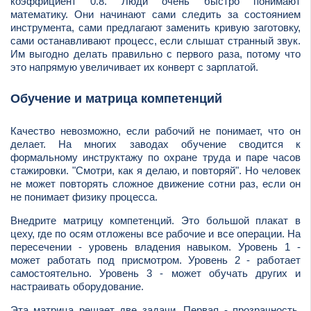
коэффициент 0.8. Люди очень быстро понимают
математику. Они начинают сами следить за состоянием
инструмента, сами предлагают заменить кривую заготовку,
сами останавливают процесс, если слышат странный звук.
Им выгодно делать правильно с первого раза, потому что
это напрямую увеличивает их конверт с зарплатой.
Обучение и матрица компетенций
Качество невозможно, если рабочий не понимает, что он
делает. На многих заводах обучение сводится к
формальному инструктажу по охране труда и паре часов
стажировки. "Смотри, как я делаю, и повторяй". Но человек
не может повторять сложное движение сотни раз, если он
не понимает физику процесса.
Внедрите матрицу компетенций. Это большой плакат в
цеху, где по осям отложены все рабочие и все операции. На
пересечении - уровень владения навыком. Уровень 1 -
может работать под присмотром. Уровень 2 - работает
самостоятельно. Уровень 3 - может обучать других и
настраивать оборудование.
Эта матрица решает две задачи. Первая - прозрачность.