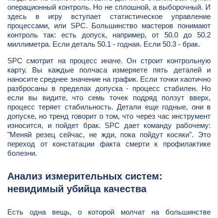
операционный контроль. Но не сплошной, а выборочный. И
здесь в игру вступает статистическое управление
процессами, или SPC. Большинство мастеров понимают
контроль так: есть допуск, например, от 50.0 до 50.2
миллиметра. Если деталь 50.1 - годная. Если 50.3 - брак.
SPC смотрит на процесс иначе. Он строит контрольную
карту. Вы каждые полчаса измеряете пять деталей и
наносите среднее значение на график. Если точки хаотично
разбросаны в пределах допуска - процесс стабилен. Но
если вы видите, что семь точек подряд ползут вверх,
процесс теряет стабильность. Детали еще годные, они в
допуске, но тренд говорит о том, что через час инструмент
износится, и пойдет брак. SPC дает команду рабочему:
"Меняй резец сейчас, не жди, пока пойдут косяки". Это
переход от констатации факта смерти к профилактике
болезни.
Анализ измерительных систем:
невидимый убийца качества
Есть одна вещь, о которой молчат на большинстве