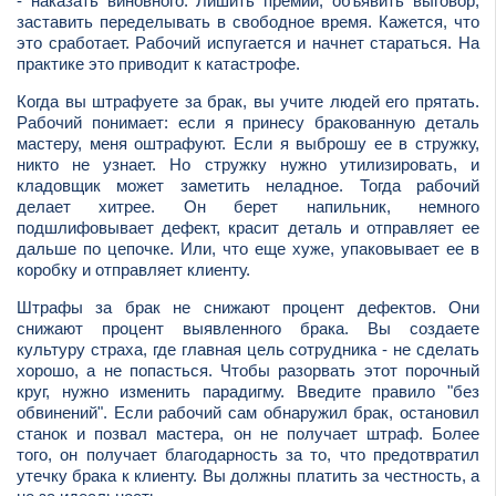
- наказать виновного. Лишить премии, объявить выговор,
заставить переделывать в свободное время. Кажется, что
это сработает. Рабочий испугается и начнет стараться. На
практике это приводит к катастрофе.
Когда вы штрафуете за брак, вы учите людей его прятать.
Рабочий понимает: если я принесу бракованную деталь
мастеру, меня оштрафуют. Если я выброшу ее в стружку,
никто не узнает. Но стружку нужно утилизировать, и
кладовщик может заметить неладное. Тогда рабочий
делает хитрее. Он берет напильник, немного
подшлифовывает дефект, красит деталь и отправляет ее
дальше по цепочке. Или, что еще хуже, упаковывает ее в
коробку и отправляет клиенту.
Штрафы за брак не снижают процент дефектов. Они
снижают процент выявленного брака. Вы создаете
культуру страха, где главная цель сотрудника - не сделать
хорошо, а не попасться. Чтобы разорвать этот порочный
круг, нужно изменить парадигму. Введите правило "без
обвинений". Если рабочий сам обнаружил брак, остановил
станок и позвал мастера, он не получает штраф. Более
того, он получает благодарность за то, что предотвратил
утечку брака к клиенту. Вы должны платить за честность, а