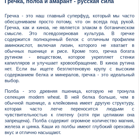
Гречка, полба и амарант - русская сила
Гречка - это наш главный суперфуд, который мы часто
обесцениваем просто потому, что он всегда под рукой.
Гречка, как и киноа, не является злаком в ботаническом
смысле. Это псевдозерновая культура. В гречке
содержится полноценный белок с отличным профилем
аминокислот, включая лизин, которого не хватает в
обычных пшенице и рисе. Кроме того, гречка богата
рутином - веществом, которое укрепляет стенки
капилляров и улучшает кровообращение. В киноа рутина
нет. Если вы ищете безглютеновую крупу с высоким
содержанием белка и минералов, гречка - это идеальный
выбор.
Полба - это древняя пшеница, которую не тронула
селекция modern wheat. В ней белка больше, чем в
обычной пшенице, а клейковина имеет другую структуру,
которая часто легче переносится людьми с
чувствительностью к глютену (хотя при целиакии она
запрещена). Полба содержит огромное количество магния,
железа и цинка. Каши из полбы имеют глубокий ореховый
вкус и отлично насыщают.