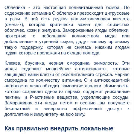
Облепиха - это настоящая поливитаминная бомба. По
содержанию витамина С облепиха превосходит цитрусовые
в разы. В ней есть редкая пальмитолеиновая кислота
(омега-7), которая критически важна для слизистых
оболочек, кожи и желудка. Замороженные ягоды облепихи,
протертые с небольшим количеством меда или
добавленные в утренний смузи, дадут вашему организму
такую поддержку, которая не снилась никаким ягодам
годжи, которые пролежали на складе полгода.
Клюква, брусника, черная смородина, жимолость. Эти
ягоды содержат мощнейшие антиоксиданты, которые
защищают наши клетки от окислительного стресса. Черная
смородина по количеству витамина С и антиоксидантной
активности легко обходит заморские аналоги. Жимолость,
которая созревает одной из первых, содержит уникальные
пектины и Р-активные вещества, укрепляющие сосуды.
Замораживая эти ягоды летом и осенью, вы получаете
бесплатный и невероятно эффективный доступ к
долголетию и иммунитету на всю зиму.
Как правильно внедрить локальные