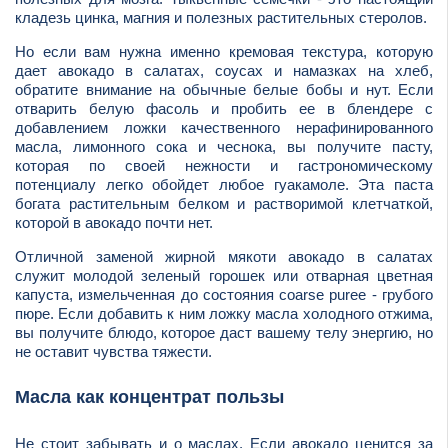
кладезь цинка, магния и полезных растительных стеролов.
Но если вам нужна именно кремовая текстура, которую
дает авокадо в салатах, соусах и намазках на хлеб,
обратите внимание на обычные белые бобы и нут. Если
отварить белую фасоль и пробить ее в блендере с
добавлением ложки качественного нерафинированного
масла, лимонного сока и чеснока, вы получите пасту,
которая по своей нежности и гастрономическому
потенциалу легко обойдет любое гуакамоле. Эта паста
богата растительным белком и растворимой клетчаткой,
которой в авокадо почти нет.
Отличной заменой жирной мякоти авокадо в салатах
служит молодой зеленый горошек или отварная цветная
капуста, измельченная до состояния coarse puree - грубого
пюре. Если добавить к ним ложку масла холодного отжима,
вы получите блюдо, которое даст вашему телу энергию, но
не оставит чувства тяжести.
Масла как концентрат пользы
Не стоит забывать и о маслах. Если авокадо ценится за