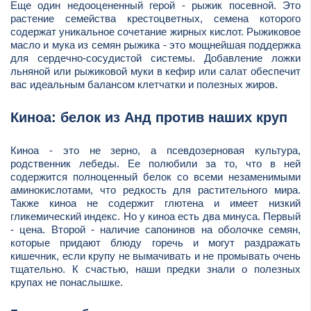
Еще один недооцененный герой - рыжик посевной. Это
растение семейства крестоцветных, семена которого
содержат уникальное сочетание жирных кислот. Рыжиковое
масло и мука из семян рыжика - это мощнейшая поддержка
для сердечно-сосудистой системы. Добавление ложки
льняной или рыжиковой муки в кефир или салат обеспечит
вас идеальным балансом клетчатки и полезных жиров.
Киноа: белок из Анд против наших круп
Киноа - это не зерно, а псевдозерновая культура,
родственник лебеды. Ее полюбили за то, что в ней
содержится полноценный белок со всеми незаменимыми
аминокислотами, что редкость для растительного мира.
Также киноа не содержит глютена и имеет низкий
гликемический индекс. Но у киноа есть два минуса. Первый
- цена. Второй - наличие сапонинов на оболочке семян,
которые придают блюду горечь и могут раздражать
кишечник, если крупу не вымачивать и не промывать очень
тщательно. К счастью, наши предки знали о полезных
крупах не понаслышке.