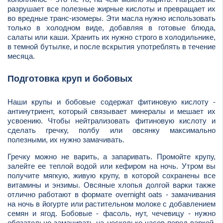
разрушает все полезные жирные кислоты и превращает их
во вредные транс-изомеры. Эти масла нужно использовать
только в холодном виде, добавляя в готовые блюда,
салаты или каши. Хранить их нужно строго в холодильнике,
в темной бутылке, и после вскрытия употреблять в течение
месяца.
Подготовка круп и бобовых
Наши крупы и бобовые содержат фитиновую кислоту -
антинутриент, который связывает минералы и мешает их
усвоению. Чтобы нейтрализовать фитиновую кислоту и
сделать гречку, полбу или овсянку максимально
полезными, их нужно замачивать.
Гречку можно не варить, а запаривать. Промойте крупу,
залейте ее теплой водой или кефиром на ночь. Утром вы
получите мягкую, живую крупу, в которой сохранены все
витамины и энзимы. Овсяные хлопья долгой варки также
отлично работают в формате overnight oats - замачивания
на ночь в йогурте или растительном молоке с добавлением
семян и ягод. Бобовые - фасоль, нут, чечевицу - нужно
обязательно замачивать на несколько часов перед варкой,