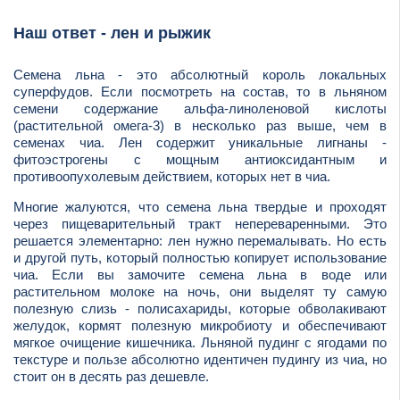
Наш ответ - лен и рыжик
Семена льна - это абсолютный король локальных
суперфудов. Если посмотреть на состав, то в льняном
семени содержание альфа-линоленовой кислоты
(растительной омега-3) в несколько раз выше, чем в
семенах чиа. Лен содержит уникальные лигнаны -
фитоэстрогены с мощным антиоксидантным и
противоопухолевым действием, которых нет в чиа.
Многие жалуются, что семена льна твердые и проходят
через пищеварительный тракт непереваренными. Это
решается элементарно: лен нужно перемалывать. Но есть
и другой путь, который полностью копирует использование
чиа. Если вы замочите семена льна в воде или
растительном молоке на ночь, они выделят ту самую
полезную слизь - полисахариды, которые обволакивают
желудок, кормят полезную микробиоту и обеспечивают
мягкое очищение кишечника. Льняной пудинг с ягодами по
текстуре и пользе абсолютно идентичен пудингу из чиа, но
стоит он в десять раз дешевле.