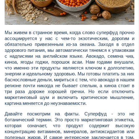
Мы живем в странное время, когда слово суперфуд прочно
ассоциируется у нас с чем-то экзотическим, дорогим и
обязательно привезенным из-за океана. Заходя в отдел
здорового питания, мы автоматически тянемся к упаковкам
с надписями на английском языке. Авокадо, семена чиа,
киноа, ягоды годжи, порошок асаи. Нам годами внушали,
что именно эти продукты являются ключом к долголетию,
энергии и идеальному здоровью. Мы готовы платить за них
баснословные деньги, мириться с тем, что авокадо в нашем
регионе почти никогда не бывает спелым, а киноа стоит в
три раза дороже хорошей гречки. Но если отключить
маркетинговый шум и включить критическое мышление,
картина меняется до неузнаваемости.
Давайте посмотрим на факты. Суперфуд - это не
ботанический термин. Это просто маркетинговая этикетка,
которая означает, что продукт содержит высокую
концентрацию витаминов, минералов, антиоксидантов или
полезных жиров. И самое интересное заключается в том,