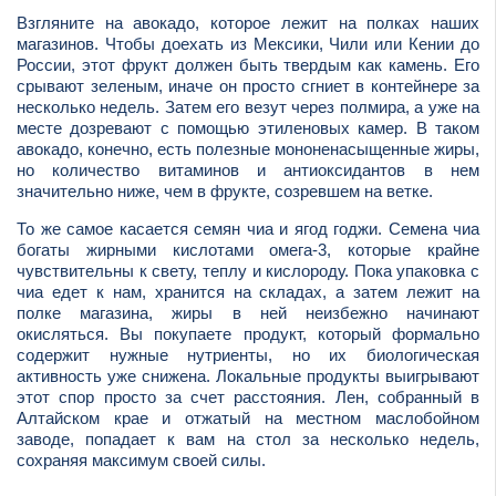
Взгляните на авокадо, которое лежит на полках наших
магазинов. Чтобы доехать из Мексики, Чили или Кении до
России, этот фрукт должен быть твердым как камень. Его
срывают зеленым, иначе он просто сгниет в контейнере за
несколько недель. Затем его везут через полмира, а уже на
месте дозревают с помощью этиленовых камер. В таком
авокадо, конечно, есть полезные мононенасыщенные жиры,
но количество витаминов и антиоксидантов в нем
значительно ниже, чем в фрукте, созревшем на ветке.
То же самое касается семян чиа и ягод годжи. Семена чиа
богаты жирными кислотами омега-3, которые крайне
чувствительны к свету, теплу и кислороду. Пока упаковка с
чиа едет к нам, хранится на складах, а затем лежит на
полке магазина, жиры в ней неизбежно начинают
окисляться. Вы покупаете продукт, который формально
содержит нужные нутриенты, но их биологическая
активность уже снижена. Локальные продукты выигрывают
этот спор просто за счет расстояния. Лен, собранный в
Алтайском крае и отжатый на местном маслобойном
заводе, попадает к вам на стол за несколько недель,
сохраняя максимум своей силы.